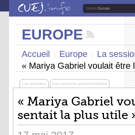
Aller au contenu principal
Europe
EUROPE
Suivez
les
Vous êtes ici
actualités
Accueil
Europe
La sessio
de
la
>
>
chaîne
« Mariya Gabriel voulait être l
Europe
Les dossiers
Les sessions parlementaires
« Mariya Gabriel voul
sentait la plus utile 