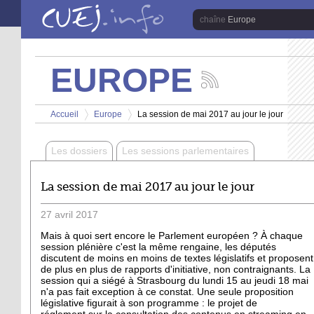
Aller au contenu principal
Europe
EUROPE
Suivez
les
Vous êtes ici
actualités
Accueil
Europe
La session de mai 2017 au jour le jour
de
>
>
la
chaîne
Les dossiers
Les sessions parlementaires
Europe
La session de mai 2017 au jour le jour
27
avril
2017
Mais à quoi sert encore le Parlement européen ? À chaque
session plénière c'est la même rengaine, les députés
discutent de moins en moins de textes législatifs et proposent
de plus en plus de rapports d'initiative, non contraignants. La
session qui a siégé à Strasbourg du lundi 15 au jeudi 18 mai
n'a pas fait exception à ce constat. Une seule proposition
législative figurait à son programme : le projet de