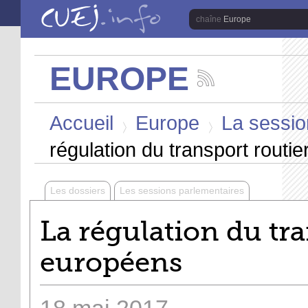
Aller au contenu principal
Europe
EUROPE
Suivez
les
Vous êtes ici
actualités
Accueil
Europe
La sessio
de
la
>
>
chaîne
régulation du transport routie
Europe
Les dossiers
Les sessions parlementaires
La régulation du tra
européens