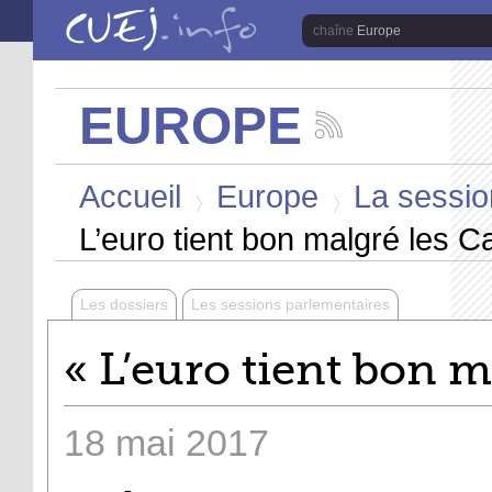
Aller au contenu principal
Europe
EUROPE
Suivez
les
Vous êtes ici
actualités
Accueil
Europe
La sessio
de
la
>
>
chaîne
L’euro tient bon malgré les 
Europe
Les dossiers
Les sessions parlementaires
« L’euro tient bon m
18
mai
2017