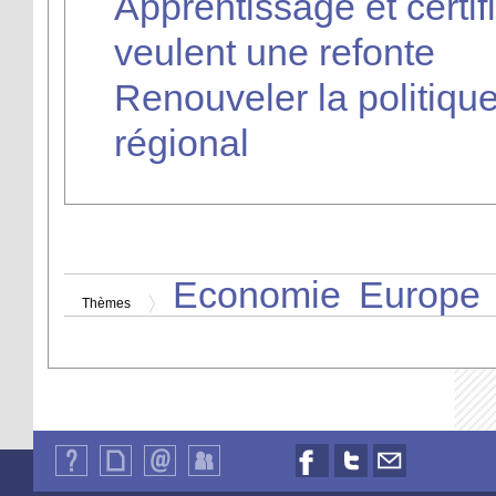
Apprentissage et certif
veulent une refonte
Renouveler la politiq
régional
Economie
Europe
Thèmes
Qui
Plan
Contact
Identification
Nous
Nous
Nous