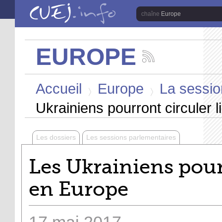
Aller au contenu principal
Europe
EUROPE
Suivez
les
Vous êtes ici
actualités
Accueil
Europe
La sessio
de
la
>
>
chaîne
Ukrainiens pourront circuler 
Europe
Les dossiers
Les sessions parlementaires
Les Ukrainiens pour
en Europe