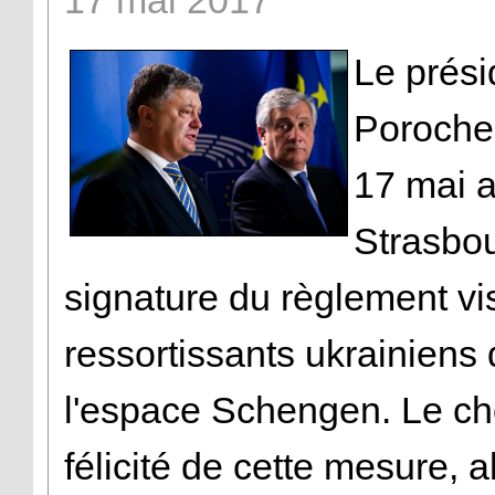
17
mai
2017
Le prési
Porochen
17 mai 
Strasbou
signature du règlement vi
ressortissants ukrainiens
l'espace Schengen. Le che
félicité de cette mesure, a