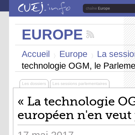
Aller au contenu principal
Europe
EUROPE
Suivez
les
Vous êtes ici
actualités
Accueil
Europe
La sessio
de
la
>
>
chaîne
technologie OGM, le Parleme
Europe
Les dossiers
Les sessions parlementaires
« La technologie O
européen n'en veut 