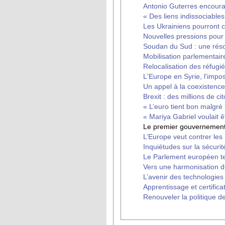
Antonio Guterres encoura
« Des liens indissociables 
Les Ukrainiens pourront c
Nouvelles pressions pour
Soudan du Sud : une réso
Mobilisation parlementai
Relocalisation des réfugi
L'Europe en Syrie, l'impos
Un appel à la coexistenc
Brexit : des millions de c
« L’euro tient bon malgré
« Mariya Gabriel voulait êt
Le premier gouvernement
L’Europe veut contrer les 
Inquiétudes sur la sécuri
Le Parlement européen te
Vers une harmonisation de 
L’avenir des technologie
Apprentissage et certifica
Renouveler la politique 