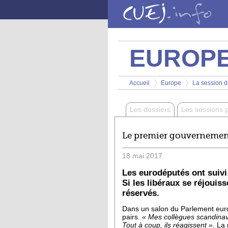
Aller au contenu principal
EUROP
Vous êtes ici
Accueil
Europe
La session d
>
>
Les dossiers
Les sessions 
Le premier gouvernement
18
mai
2017
Les eurodéputés ont suiv
Si les libéraux se réjouis
réservés.
Dans un salon du Parlement eur
pairs.
« Mes collègues scandinav
Tout à coup, ils réagissent ».
La n