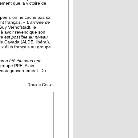
ement que la victoire de
ropéen, on ne cache pas sa
nt français.
« L'arrivée de
é Guy Verhofstadt, le
) à avoir revendiqué son
que est possible au niveau
ie Cavada (ALDE, libéral),
x élus français au groupe
n a été élu sous une
groupe PPE, Alain
uveau gouvernement. Du
Romain Colas