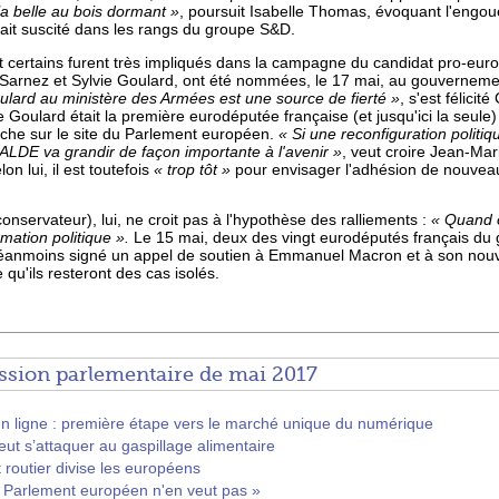
 la belle au bois dormant »
, poursuit Isabelle Thomas, évoquant l'engou
it suscité dans les rangs du groupe S&D.
nt certains furent très impliqués dans la campagne du candidat pro-eu
e Sarnez et Sylvie Goulard, ont été nommées, le 17 mai, au gouverneme
ulard au ministère des Armées est une source de fierté »
, s'est félicit
 Goulard était la première eurodéputée française (et jusqu'ici la seule
arche
sur le site du Parlement européen
.
« Si une reconfiguration politi
ALDE va grandir de façon importante à l'avenir »
, veut croire Jean-Mar
on lui, il est toutefois
« trop tôt »
pour envisager l'adhésion de nouveau
nservateur), lui, ne croit pas à l'hypothèse des ralliements :
« Quand o
mation politique ».
Le 15 mai, deux des vingt eurodéputés français du 
 néanmoins signé un appel de soutien à Emmanuel Macron et à son no
qu'ils resteront des cas isolés.
ssion parlementaire de mai 2017
en ligne : première étape vers le marché unique du numérique
t s’attaquer au gaspillage alimentaire
 routier divise les européens
 Parlement européen n'en veut pas »