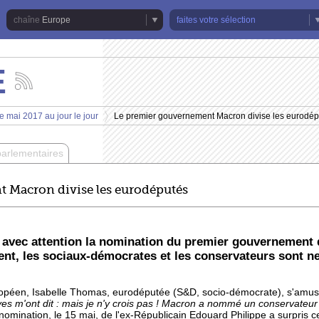
Europe
faites votre sélection
E
Suivez
les
actualités
e mai 2017 au jour le jour
Le premier gouvernement Macron divise les eurodép
de
>
la
chaîne
parlementaires
Europe
 Macron divise les eurodéputés
i avec attention la nomination du premier gouvernemen
sent, les sociaux-démocrates et les conservateurs sont n
opéen, Isabelle Thomas, eurodéputée (S&D, socio-démocrate), s'amuse
es m'ont dit : mais je n'y crois pas ! Macron a nommé un conservateu
omination, le 15 mai, de l'ex-Républicain Edouard Philippe a surpris 