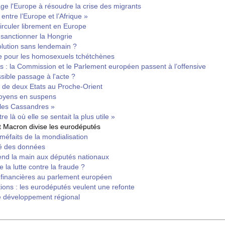
ge l'Europe à résoudre la crise des migrants
entre l’Europe et l’Afrique »
irculer librement en Europe
 sanctionner la Hongrie
lution sans lendemain ?
re pour les homosexuels tchétchènes
és : la Commission et le Parlement européen passent à l’offensive
sible passage à l'acte ?
e de deux Etats au Proche-Orient
itoyens en suspens
 les Cassandres »
re là où elle se sentait la plus utile »
 Macron divise les eurodéputés
méfaits de la mondialisation
té des données
nd la main aux députés nationaux
la lutte contre la fraude ?
s financières au parlement européen
tions : les eurodéputés veulent une refonte
de développement régional