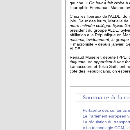
gauche.
« On leur a fait croire à
l'europhile Emmanuel Macron ava
Chez les libéraux de l'ALDE, do
joie. Deux des leurs, Marielle d
notre estimée collègue Sylvie Go
président du groupe ALDE. Sylvie
affiliation à la République en M
national, évidemment, le groupe 
« macroniste » depuis janvier. Sel
ALDE.
Renaud Muselier, député (PPE, co
étiquette, on appartient à une for
Lamassoure et Tokia Saïfi, ont
côté des Républicains, on espère 
Sommaire de la se
Portabilité des contenus 
Le Parlement européen veu
La régulation du transport
« La technologie OGM, le