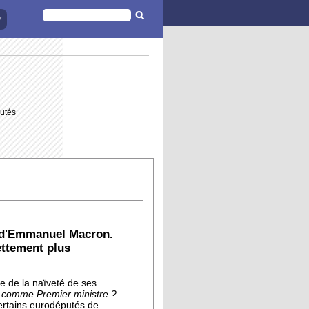
FORMULAIRE
DE
RECHERCHE
utés
t d'Emmanuel Macron.
ettement plus
 de la naïveté de ses
r comme Premier ministre ?
certains eurodéputés de