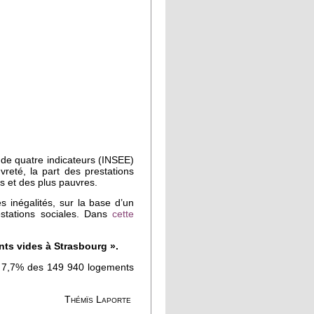
ir de quatre indicateurs (INSEE)
reté, la part des prestations
es et des plus pauvres.
s inégalités, sur la base d’un
estations sociales. Dans
cette
nts vides à Strasbourg ».
, 7,7% des 149 940 logements
Thémïs Laporte