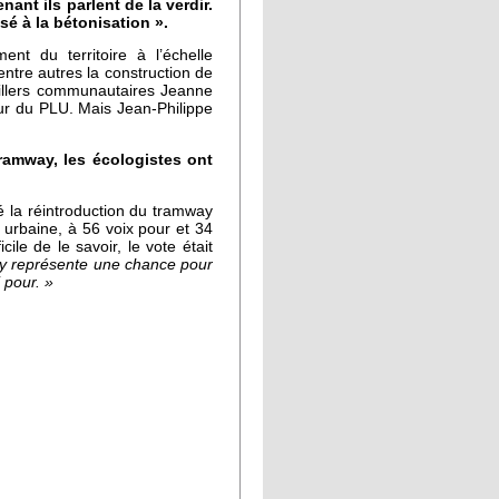
nant ils parlent de la verdir.
sé à la bétonisation ».
ent du territoire à l’échelle
 entre autres la construction de
illers communautaires Jeanne
ur du PLU. Mais Jean-Philippe
tramway, les écologistes ont
 la réintroduction du tramway
é urbaine, à 56 voix pour et 34
ile de le savoir, le vote était
y représente une chance pour
 pour. »