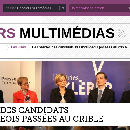
Dossiers multimédias
faites votre sélection
RS
MULTIMÉDIAS
Suivez
les
actuali
...
Les villes
Les paroles des candidats strasbourgeois passées au crible
de
>
>
la
chaîne
Dossie
multim
 DES CANDIDATS
OIS PASSÉES AU CRIBLE