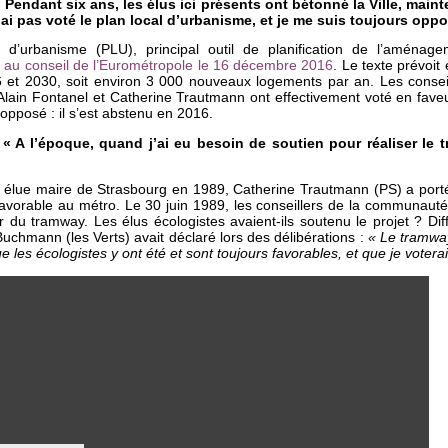
 Pendant six ans, les élus ici présents ont bétonné la Ville, mainte
’ai pas voté le plan local d’urbanisme, et je me suis toujours oppo
d’urbanisme (PLU), principal outil de planification de l’aménagem
 au conseil de l’Eurométropole le 16 décembre 2016
. Le texte prévoit
 et 2030, soit environ 3 000 nouveaux logements par an. Les conse
 Alain Fontanel et Catherine Trautmann ont effectivement voté en fave
 opposé : il s’est abstenu en 2016.
« A l’époque, quand j’ai eu besoin de soutien pour réaliser le 
t élue maire de Strasbourg en 1989, Catherine Trautmann (PS) a porté
, favorable au métro. Le 30 juin 1989, les conseillers de la communaut
 du tramway. Les élus écologistes avaient-ils soutenu le projet ? Diffic
uchmann (les Verts) avait déclaré lors des délibérations :
« Le tramwa
 les écologistes y ont été et sont toujours favorables, et que je voterai