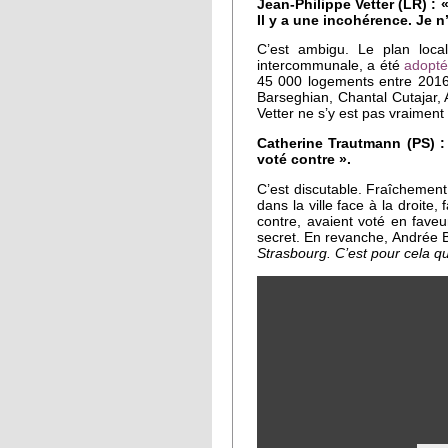
Jean-Philippe Vetter (LR) : «
Il y a une incohérence. Je n
C’est ambigu. Le plan local 
intercommunale, a été
adopté
45 000 logements entre 2016
Barseghian, Chantal Cutajar,
Vetter ne s’y est pas vraiment
Catherine Trautmann (PS) : 
voté contre ».
C’est discutable. Fraîchemen
dans la ville face à la droite
contre, avaient voté en faveur
secret. En revanche, Andrée B
Strasbourg. C’est pour cela que