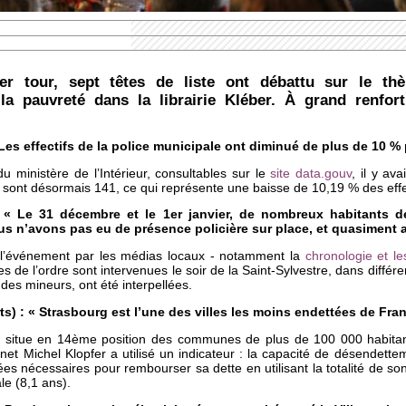
r tour, sept têtes de liste ont débattu sur le th
la pauvreté dans la librairie Kléber. À grand renfort 
Les effectifs de la police municipale ont diminué de plus de 10 %
 du ministère de l’Intérieur, consultables sur le
site data.gouv
, il y av
 sont désormais 141, ce qui représente une baisse de 10,19 % des effe
: « Le 31 décembre et le 1er janvier, de nombreux habitants d
us n’avons pas eu de présence policière sur place, et quasiment 
e l’événement par les médias locaux - notamment la
chronologie et l
es de l’ordre sont intervenues le soir de la Saint-Sylvestre, dans différ
 des mineurs, ont été interpellées.
s) : « Strasbourg est l’une des villes les moins endettées de Fran
se situe en 14ème position des communes de plus de 100 000 habitan
inet Michel Klopfer a utilisé un indicateur : la capacité de désendette
es nécessaires pour rembourser sa dette en utilisant la totalité de so
le (8,1 ans).