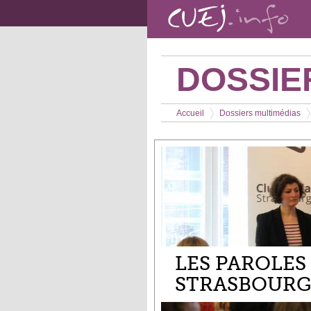
Aller au contenu principal
DOSSIE
Vous êtes ici
Accueil
Dossiers multimédias
>
>
LES PAROLES
STRASBOURGE