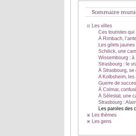
Sommaire munic
Les villes
Ces touristes qu
À Rimbach, l’ant
Les gilets jaunes
Schilick, une ca
Wissembourg : à l
Strasbourg : le v
À Strasbourg, se 
A Kolbsheim, les 
Guerre de success
À Colmar, confusi
À Sélestat, une 
Strasbourg : Alai
Les paroles des 
Les thèmes
Les gens