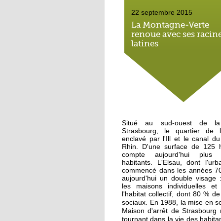
22 septembre 2015
La Montagne-Verte
renoue avec ses racin
latines
22 septembre 2015
Un Carrefour Contact
l'Elsau courant auto
19 septembre 2015
Situé au sud-ouest de la
A l'Elsau, une balade
Strasbourg, le quartier de l
haute en couleur
enclavé par l'Ill et le canal 
Rhin. D'une surface de 125 he
compte aujourd'hui plus
18 septembre 2015
habitants. L'Elsau, dont l'urb
commencé dans les années 70
A Emmaüs Montagne
aujourd'hui un double visage 
Verte, le tri s'organise
les maisons individuelles et 
pour les migrants
l'habitat collectif, dont 80 % d
En 1988, la mise en se
sociaux.
Maison d'arrêt de Strasbourg
18 septembre 2015
tournant dans la vie des habitan