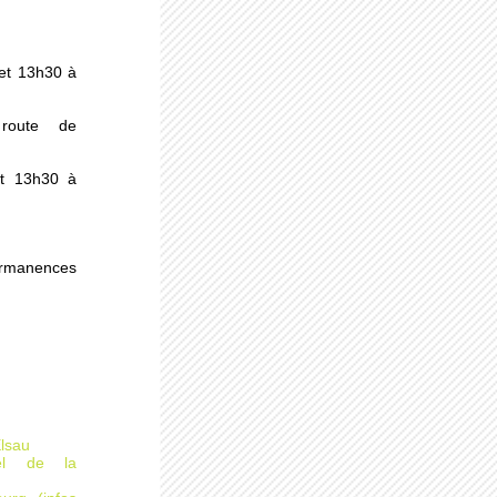
s
et 13h30 à
au
route de
et 13h30 à
ermanences
des
Elsau
rel de la