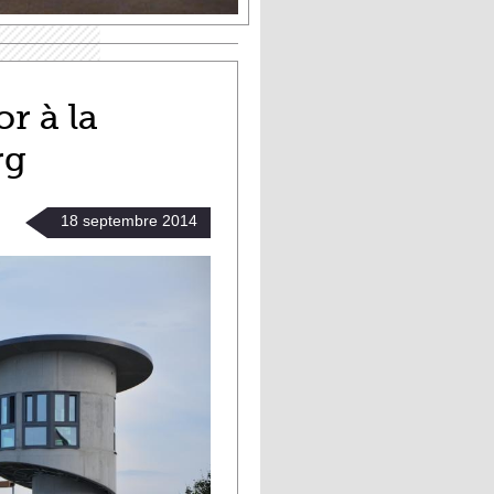
r à la
rg
18
septembre
2014