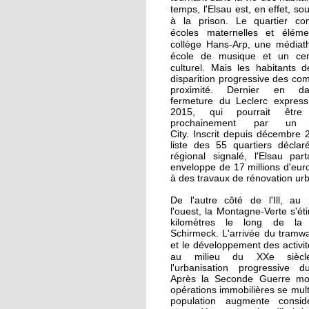
La recherche d'emploi
temps, l'Elsau est, en effet, so
autour d'un café
à la prison.
Le quartier c
écoles maternelles et élémen
collège Hans-Arp, une médiat
17 septembre 2015
école de musique et un cen
culturel. Mais l
Notre sélection pour l
es habitants d
disparition progressive des c
Journées du patrimoi
proximité. Dernier en d
à l'Elsau et la Montag
fermeture du Leclerc express 
Verte
2015, qui pourrait être
prochainement par un C
City. Inscrit depuis décembre 
16 septembre 2015
liste des 55 quartiers déclaré
Un camping adepte d
régional signalé, l'Elsau par
bon voisinage
enveloppe de 17 millions d'eur
à des travaux de rénovation ur
De l'autre côté de l'Ill, au
15 septembre 2015
l'ouest, la Montagne-Verte s'éti
Dons records à Emma
kilomètres le long de la
en faveur des réfugiés
Schirmeck. L'arrivée du tramw
e développement des activité
et l
au milieu du XXe siè
l'urbanisation progressive du
26 septembre 2014
Après la Seconde Guerre mon
Des cours de vélo pou
opérations immobilières se multi
favoriser l'insertion
population augmente consid