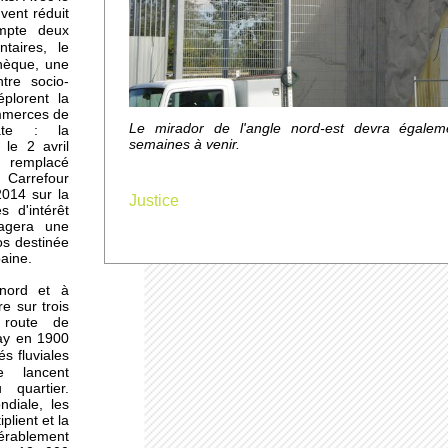
uvent réduit
deux
ompte
taires, le
hèque, une
tre socio-
es
éplorent la
ommerces de
ne
Le mirador de l'angle nord-est devra égalem
ate : la
ne-
semaines à venir.
le 2 avril
 remplacé
arrefour
2014 sur la
Justice
s d'intérêt
u
tagera une
os destinée
baine.
 nord et à
re sur trois
üs
 route de
ay en 1900
s fluviales
cle
lancent
 quartier.
diale, les
r
plient et la
érablement