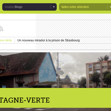
Blogs
faites votre sélection
uivez
s
tualités
gne-Verte
Un nouveau mirador à la prison de Strasbourg
e
>
haîne
logs
NTAGNE-VERTE