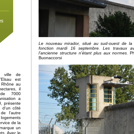
es
Le nouveau mirador, situé au sud-ouest de la 
 à
fonction mardi 16 septembre. Les travaux av
mne
l'ancienne structure n'étant plus aux normes
. P
Buonaccorsi
 ville de
'Elsau est
du Rhône au
ctares, il
 de 7000
anisation a
, présente
-
: d'un côté
de l'autre
e logements
rvice de la
 marque un
ts. Avec le