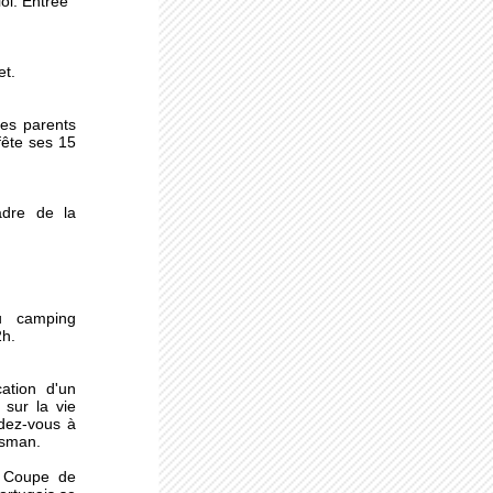
oi. Entrée
r
et.
sme
des parents
fête ses 15
 pas
dre de la
u camping
2h.
ation d'un
sur la vie
dez-vous à
essman.
a Coupe de
 :