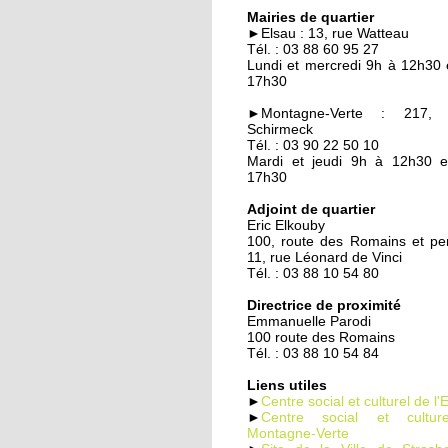
Quand les employeur
Mairies de quartier
viennent chercher les
►Elsau : 13, rue Watteau
chômeurs
Tél. : 03 88 60 95 27
Lundi et mercredi 9h à 12h30 
17h30
23 septembre 2014
Un demi-siècle à l'Els
►Montagne-Verte : 217, 
Schirmeck
Tél. : 03 90 22 50 10
Mardi et jeudi 9h à 12h30 
17h30
22 septembre 2014
Familles rurales veut
Adjoint de quartier
Eric Elkouby
casser l'isolement des
100, route des Romains et p
seniors
11, rue Léonard de Vinci
Tél. : 03 88 10 54 80
22 septembre 2014
Directrice de proximité
Maison d'arrêt : les
Emmanuelle Parodi
parloirs sauvages
100 route des Romains
empoisonnent la vie 
Tél. : 03 88 10 54 84
habitants
Liens utiles
►
Centre social et culturel de l'
19 septembre 2014
►
Centre social et cultu
Montagne-Verte
La nounou des HLM