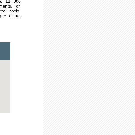
les 12 000
ements, on
tre socio-
ique et un
urs
plus