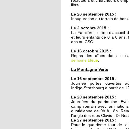
recruteurs et chercheurs d'empl
20 octobre 2011
libre.
Armée du Salut : des
Le 26 septembre 2015 :
animations de quartie
Inauguration du terrain de bask
teintées de prosélyti
Le 2 octobre 2015 :
La Familère, le lieu d'accueil 
20 octobre 2011
et leurs enfants de 0 à 6 ans, 
Ces recettes qui n'ont
ans au CSC.
pris une ride
Le 16 octobre 2015 :
Repas des aînés dans le ca
semaine bleue
18 octobre 2011
.
Le chemin du
La Montagne-Verte
Kammerfeld fait peau
neuve
Le 16 septembre 2015 :
Journée portes ouvertes a
Indigo-Strasbourg à partir de 1
18 octobre 2011
Le 20 septembre 2015 :
150 à 200 logements
Journées du patrimoine. Evoc
prévus sur l'ex-site
camp romain avec animations 
Danone
quotidienne de 9h à 18h. Ren
l'angle des rues Clovis - Dr N
Le 27 septembre 2015 :
18 octobre 2011
Pour le quatrième tour de l
Voiture contre scooter