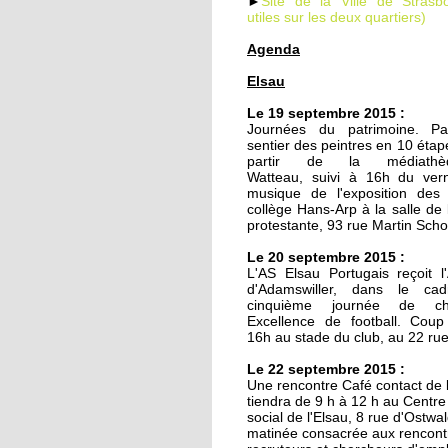
►
Site de la Ville de Strasbo
utiles sur les deux quartiers)
Agenda
19 septembre 2014
Elsau
Le TJP à l'Elsau : Des
nouvelles des vieilles
Le 19 septembre 2015 :
Journées du patrimoine. Pa
sentier des peintres en 10 étap
18 septembre 2014
partir de la médiath
Watteau, suivi à 16h du ver
Un nouveau mirador à
musique de l'exposition des
prison de Strasbourg
collège Hans-Arp à la salle de 
protestante, 93 rue Martin Sch
27 octobre 2011
Le 20 septembre 2015 :
L'AS Elsau Portugais reçoit l
Des locataires à l'aba
d'Adamswiller, dans le ca
cinquième journée de ch
Excellence de football. Coup
16h au stade du club, au 22 ru
20 octobre 2011
Le 22 septembre 2015 :
L'étrange enclave
Une rencontre Café contact de 
lingolsheimoise dans 
tiendra de 9 h à 12 h au Centr
Montagne Verte
social de l'Elsau, 8 rue d'Ostwa
matinée consacrée aux rencont