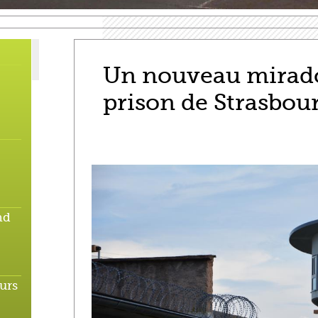
Un nouveau mirado
prison de Strasbou
nd
urs