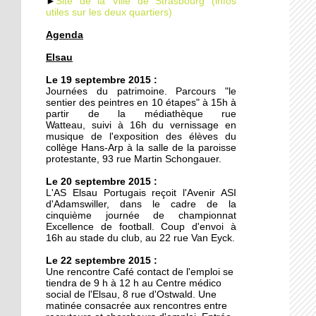
►
Site de la Ville de Strasbourg (infos
utiles sur les deux quartiers)
Agenda
19 septembre 2014
Elsau
Le TJP à l'Elsau : Des
nouvelles des vieilles
Le 19 septembre 2015 :
Journées du patrimoine. Parcours "le
sentier des peintres en 10 étapes" à 15h à
18 septembre 2014
partir de la médiathèque rue
Watteau, suivi à 16h du vernissage en
Un nouveau mirador à la
musique de l'exposition des élèves du
prison de Strasbourg
collège Hans-Arp à la salle de la paroisse
protestante, 93 rue Martin Schongauer.
27 octobre 2011
Le 20 septembre 2015 :
L'AS Elsau Portugais reçoit l'Avenir ASI
Des locataires à l'abandon
d'Adamswiller, dans le cadre de la
cinquième journée de championnat
Excellence de football. Coup d'envoi à
16h au stade du club, au 22 rue Van Eyck.
20 octobre 2011
Le 22 septembre 2015 :
L'étrange enclave
Une rencontre Café contact de l'emploi se
lingolsheimoise dans la
tiendra de 9 h à 12 h au Centre médico
Montagne Verte
social de l'Elsau, 8 rue d'Ostwald. Une
matinée consacrée aux rencontres entre