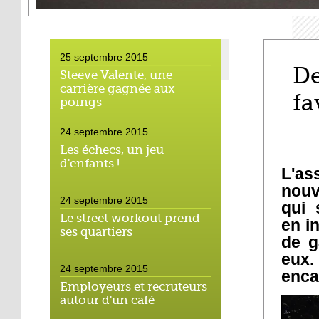
25 septembre 2015
De
Steeve Valente, une
carrière gagnée aux
fa
poings
24 septembre 2015
Les échecs, un jeu
d'enfants !
L'as
nouv
24 septembre 2015
qui 
Le street workout prend
en i
ses quartiers
de g
eux
24 septembre 2015
enca
Employeurs et recruteurs
autour d'un café