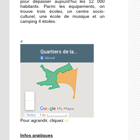
pour dépasser aujourd'hui les 12 000
habitants. Parmi les équipements, on
trouve trois écoles, un centre socio-
26 septembre 2014
culturel, une école de musique et un
Femmes de Paroles
camping 4 étoiles.
<
25 septembre 2014
Les filles chaussent leurs
crampons
24 septembre 2014
Vers une aide sociale plus
ciblée
24 septembre 2014
Les habitants
redécouvrent le Parc
Pour agrandir, cliquez
ici
naturel urbain
Infos pratiques
23 septembre 2014