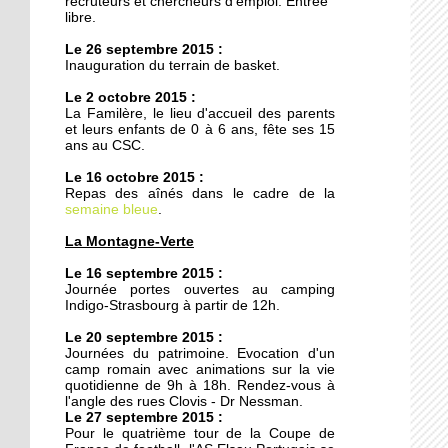
recruteurs et chercheurs d'emploi. Entrée
20 octobre 2011
libre.
Armée du Salut : des
Le 26 septembre 2015 :
animations de quartier
Inauguration du terrain de basket.
teintées de prosélytisme
Le 2 octobre 2015 :
La Familère, le lieu d'accueil des parents
20 octobre 2011
et leurs enfants de 0 à 6 ans, fête ses 15
Ces recettes qui n'ont pas
ans au CSC.
pris une ride
Le 16 octobre 2015 :
Repas des aînés dans le cadre de la
semaine bleue
18 octobre 2011
.
Le chemin du
La Montagne-Verte
Kammerfeld fait peau
neuve
Le 16 septembre 2015 :
Journée portes ouvertes au camping
Indigo-Strasbourg à partir de 12h.
18 octobre 2011
Le 20 septembre 2015 :
150 à 200 logements
Journées du patrimoine. Evocation d'un
prévus sur l'ex-site
camp romain avec animations sur la vie
Danone
quotidienne de 9h à 18h. Rendez-vous à
l'angle des rues Clovis - Dr Nessman.
Le 27 septembre 2015 :
18 octobre 2011
Pour le quatrième tour de la Coupe de
Voiture contre scooter :