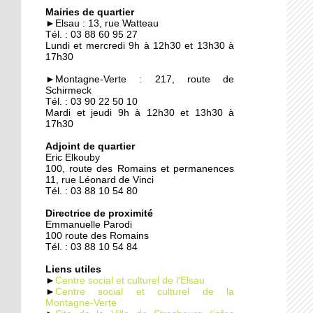
Quand les employeurs
Mairies de quartier
viennent chercher les
►Elsau : 13, rue Watteau
chômeurs
Tél. : 03 88 60 95 27
Lundi et mercredi 9h à 12h30 et 13h30 à
17h30
23 septembre 2014
►Montagne-Verte : 217, route de
Un demi-siècle à l'Elsau
Schirmeck
Tél. : 03 90 22 50 10
Mardi et jeudi 9h à 12h30 et 13h30 à
17h30
22 septembre 2014
Adjoint de quartier
Familles rurales veut
Eric Elkouby
casser l'isolement des
100, route des Romains et permanences
seniors
11, rue Léonard de Vinci
Tél. : 03 88 10 54 80
22 septembre 2014
Directrice de proximité
Maison d'arrêt : les
Emmanuelle Parodi
parloirs sauvages
100 route des Romains
empoisonnent la vie des
Tél. : 03 88 10 54 84
habitants
Liens utiles
►
Centre social et culturel de l'Elsau
19 septembre 2014
►
Centre social et culturel de la
Montagne-Verte
La nounou des HLM