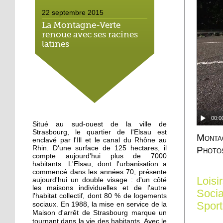
22 septembre 2015
La Montagne-Verte
renoue avec ses racines
latines
22 septembre 2015
Un Carrefour Contact à
l'Elsau courant automne
19 septembre 2015
00:0
Situé au sud-ouest de la ville de
A l'Elsau, une balade
Strasbourg, le quartier de l'Elsau est
haute en couleur
Montag
enclavé par l'Ill et le canal du Rhône au
Rhin. D'une surface de 125 hectares, il
Photos
compte aujourd'hui plus de 7000
18 septembre 2015
habitants. L'Elsau, dont l'urbanisation a
commencé dans les années 70, présente
A Emmaüs Montagne-
Loisi
aujourd'hui un double visage : d'un côté
Verte, le tri s'organise
les maisons individuelles et de l'autre
Socia
pour les migrants
l'habitat collectif, dont 80 % de logements
Sport
En 1988, la mise en service de la
sociaux.
Maison d'arrêt de Strasbourg marque un
18 septembre 2015
tournant dans la vie des habitants. Avec le