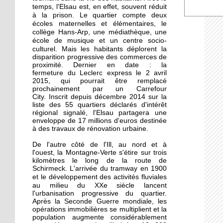
La recherche d'emploi
temps, l'Elsau est, en effet, souvent réduit
autour d'un café
à la prison.
deux
Le quartier compte
écoles maternelles et élémentaires, le
collège Hans-Arp, une médiathèque, une
17 septembre 2015
école de musique et un centre socio-
culturel. Mais l
Notre sélection pour les
es habitants déplorent la
disparition progressive des commerces de
Journées du patrimoine
proximité. Dernier en date : la
à l'Elsau et la Montagne-
fermeture du Leclerc express le 2 avril
Verte
2015, qui pourrait être remplacé
prochainement par un Carrefour
City. Inscrit depuis décembre 2014 sur la
16 septembre 2015
liste des 55 quartiers déclarés d'intérêt
Un camping adepte du
régional signalé, l'Elsau partagera une
bon voisinage
enveloppe de 17 millions d'euros destinée
à des travaux de rénovation urbaine.
De l'autre côté de l'Ill, au nord et à
15 septembre 2015
l'ouest, la Montagne-Verte s'étire sur trois
Dons records à Emmaüs
kilomètres le long de la route de
en faveur des réfugiés
Schirmeck. L'arrivée du tramway en 1900
e développement des activités fluviales
et l
au milieu du XXe siècle
lancent
l'urbanisation progressive du quartier.
26 septembre 2014
Après la Seconde Guerre mondiale, les
Des cours de vélo pour
opérations immobilières se multiplient et la
favoriser l'insertion
population augmente considérablement