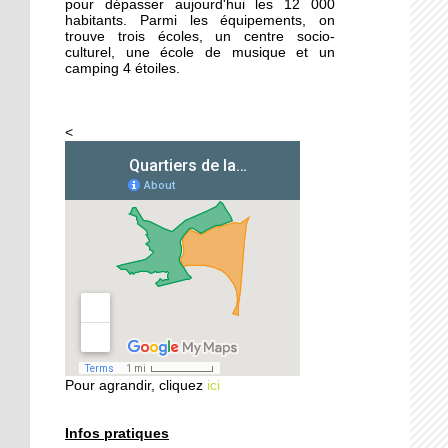
pour dépasser aujourd'hui les 12 000
habitants. Parmi les équipements, on
trouve trois écoles, un centre socio-
26 septembre 2014
culturel, une école de musique et un
Femmes de Paroles
camping 4 étoiles.
<
25 septembre 2014
Les filles chaussent leurs
crampons
24 septembre 2014
Vers une aide sociale plus
ciblée
24 septembre 2014
Les habitants
redécouvrent le Parc
Pour agrandir, cliquez
ici
naturel urbain
23 septembre 2014
Infos pratiques