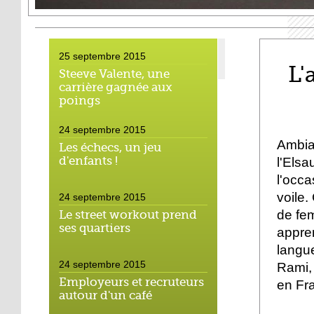
25 septembre 2015
L'
Steeve Valente, une
carrière gagnée aux
poings
24 septembre 2015
Ambian
Les échecs, un jeu
d'enfants !
l'Els
l'occa
voile.
24 septembre 2015
de fe
Le street workout prend
ses quartiers
appren
langue
24 septembre 2015
Rami, 
Employeurs et recruteurs
en Fra
autour d'un café