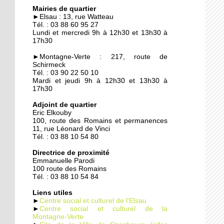
Quand les employeurs
Mairies de quartier
viennent chercher les
►Elsau : 13, rue Watteau
chômeurs
Tél. : 03 88 60 95 27
Lundi et mercredi 9h à 12h30 et 13h30 à
17h30
23 septembre 2014
Un demi-siècle à l'Elsau
►Montagne-Verte : 217, route de
Schirmeck
Tél. : 03 90 22 50 10
Mardi et jeudi 9h à 12h30 et 13h30 à
17h30
22 septembre 2014
Familles rurales veut
Adjoint de quartier
Eric Elkouby
casser l'isolement des
100, route des Romains et permanences
seniors
11, rue Léonard de Vinci
Tél. : 03 88 10 54 80
22 septembre 2014
Directrice de proximité
Maison d'arrêt : les
Emmanuelle Parodi
parloirs sauvages
100 route des Romains
empoisonnent la vie des
Tél. : 03 88 10 54 84
habitants
Liens utiles
►
Centre social et culturel de l'Elsau
19 septembre 2014
►
Centre social et culturel de la
Montagne-Verte
La nounou des HLM