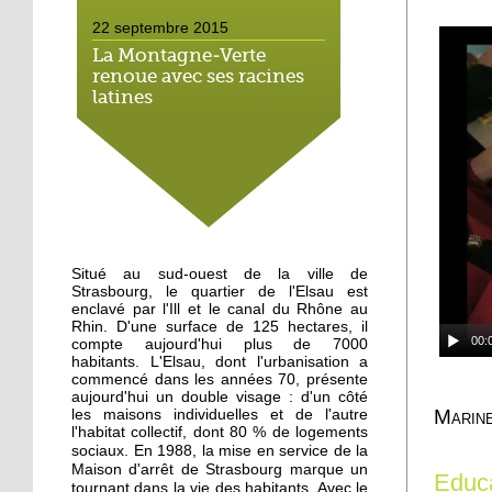
22 septembre 2015
La Montagne-Verte
renoue avec ses racines
latines
22 septembre 2015
Un Carrefour Contact à
l'Elsau courant automne
19 septembre 2015
Situé au sud-ouest de la ville de
A l'Elsau, une balade
Strasbourg, le quartier de l'Elsau est
haute en couleur
enclavé par l'Ill et le canal du Rhône au
Rhin. D'une surface de 125 hectares, il
00:
compte aujourd'hui plus de 7000
18 septembre 2015
habitants. L'Elsau, dont l'urbanisation a
commencé dans les années 70, présente
A Emmaüs Montagne-
aujourd'hui un double visage : d'un côté
Verte, le tri s'organise
Marine
les maisons individuelles et de l'autre
pour les migrants
l'habitat collectif, dont 80 % de logements
En 1988, la mise en service de la
sociaux.
Maison d'arrêt de Strasbourg marque un
18 septembre 2015
Educ
tournant dans la vie des habitants. Avec le