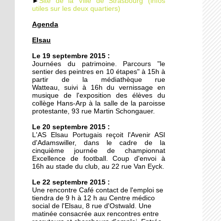
►
Site de la Ville de Strasbourg (infos
utiles sur les deux quartiers)
Agenda
19 septembre 2014
Elsau
Le TJP à l'Elsau : Des
nouvelles des vieilles
Le 19 septembre 2015 :
Journées du patrimoine. Parcours "le
sentier des peintres en 10 étapes" à 15h à
18 septembre 2014
partir de la médiathèque rue
Watteau, suivi à 16h du vernissage en
Un nouveau mirador à la
musique de l'exposition des élèves du
prison de Strasbourg
collège Hans-Arp à la salle de la paroisse
protestante, 93 rue Martin Schongauer.
27 octobre 2011
Le 20 septembre 2015 :
L'AS Elsau Portugais reçoit l'Avenir ASI
Des locataires à l'abandon
d'Adamswiller, dans le cadre de la
cinquième journée de championnat
Excellence de football. Coup d'envoi à
16h au stade du club, au 22 rue Van Eyck.
20 octobre 2011
Le 22 septembre 2015 :
L'étrange enclave
Une rencontre Café contact de l'emploi se
lingolsheimoise dans la
tiendra de 9 h à 12 h au Centre médico
Montagne Verte
social de l'Elsau, 8 rue d'Ostwald. Une
matinée consacrée aux rencontres entre