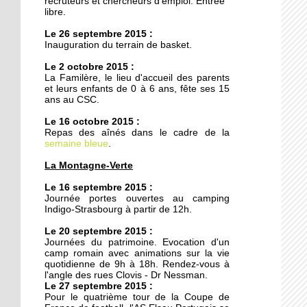
recruteurs et chercheurs d'emploi. Entrée
20 octobre 2011
libre.
Armée du Salut : des
Le 26 septembre 2015 :
animations de quartier
Inauguration du terrain de basket.
teintées de prosélytisme
Le 2 octobre 2015 :
20 octobre 2011
La Familère, le lieu d'accueil des parents
et leurs enfants de 0 à 6 ans, fête ses 15
Ces recettes qui n'ont pas
ans au CSC.
pris une ride
Le 16 octobre 2015 :
Repas des aînés dans le cadre de la
18 octobre 2011
semaine bleue
.
Le chemin du
La Montagne-Verte
Kammerfeld fait peau
neuve
Le 16 septembre 2015 :
Journée portes ouvertes au camping
Indigo-Strasbourg à partir de 12h.
18 octobre 2011
150 à 200 logements
Le 20 septembre 2015 :
Journées du patrimoine. Evocation d'un
prévus sur l'ex-site
camp romain avec animations sur la vie
Danone
quotidienne de 9h à 18h. Rendez-vous à
l'angle des rues Clovis - Dr Nessman.
Le 27 septembre 2015 :
18 octobre 2011
Pour le quatrième tour de la Coupe de
Voiture contre scooter :