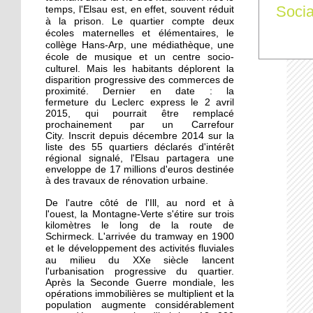
La recherche d'emploi
Socia
temps, l'Elsau est, en effet, souvent réduit
autour d'un café
à la prison.
deux
Le quartier compte
écoles maternelles et élémentaires, le
collège Hans-Arp, une médiathèque, une
17 septembre 2015
école de musique et un centre socio-
culturel. Mais l
Notre sélection pour les
es habitants déplorent la
disparition progressive des commerces de
Journées du patrimoine
proximité. Dernier en date : la
à l'Elsau et la Montagne-
fermeture du Leclerc express le 2 avril
Verte
2015, qui pourrait être remplacé
prochainement par un Carrefour
City. Inscrit depuis décembre 2014 sur la
16 septembre 2015
liste des 55 quartiers déclarés d'intérêt
Un camping adepte du
régional signalé, l'Elsau partagera une
bon voisinage
enveloppe de 17 millions d'euros destinée
à des travaux de rénovation urbaine.
De l'autre côté de l'Ill, au nord et à
15 septembre 2015
l'ouest, la Montagne-Verte s'étire sur trois
Dons records à Emmaüs
kilomètres le long de la route de
en faveur des réfugiés
Schirmeck. L'arrivée du tramway en 1900
e développement des activités fluviales
et l
au milieu du XXe siècle
lancent
l'urbanisation progressive du quartier.
26 septembre 2014
Après la Seconde Guerre mondiale, les
Des cours de vélo pour
opérations immobilières se multiplient et la
favoriser l'insertion
population augmente considérablement