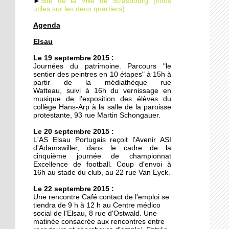
►
Site de la Ville de Strasbourg (infos
utiles sur les deux quartiers)
Agenda
19 septembre 2014
Elsau
Le TJP à l'Elsau : Des
nouvelles des vieilles
Le 19 septembre 2015 :
Journées du patrimoine. Parcours "le
sentier des peintres en 10 étapes" à 15h à
18 septembre 2014
partir de la médiathèque rue
Watteau, suivi à 16h du vernissage en
Un nouveau mirador à la
musique de l'exposition des élèves du
prison de Strasbourg
collège Hans-Arp à la salle de la paroisse
protestante, 93 rue Martin Schongauer.
27 octobre 2011
Le 20 septembre 2015 :
L'AS Elsau Portugais reçoit l'Avenir ASI
Des locataires à l'abandon
d'Adamswiller, dans le cadre de la
cinquième journée de championnat
Excellence de football. Coup d'envoi à
16h au stade du club, au 22 rue Van Eyck.
20 octobre 2011
Le 22 septembre 2015 :
L'étrange enclave
Une rencontre Café contact de l'emploi se
lingolsheimoise dans la
tiendra de 9 h à 12 h au Centre médico
Montagne Verte
social de l'Elsau, 8 rue d'Ostwald. Une
matinée consacrée aux rencontres entre