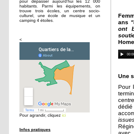
pour dépasser aujourd'hui les 12 000
habitants. Parmi les équipements, on
trouve trois écoles, un centre socio-
26 septembre 2014
Femme
culturel, une école de musique et un
Femmes de Paroles
camping 4 étoiles.
ans
"
ont 
souti
<
25 septembre 2014
Home 
Les filles chaussent leurs
crampons
00:0
24 septembre 2014
Une s
Vers une aide sociale plus
ciblée
Pour l
termin
24 septembre 2014
centr
Les habitants
dédié
redécouvrent le Parc
accom
Pour agrandir, cliquez
ici
naturel urbain
issue
Régin
Infos pratiques
23 septembre 2014
avec