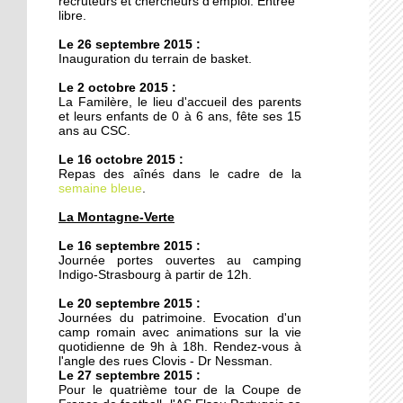
recruteurs et chercheurs d'emploi. Entrée
20 octobre 2011
libre.
Armée du Salut : des
Le 26 septembre 2015 :
animations de quartier
Inauguration du terrain de basket.
teintées de prosélytisme
Le 2 octobre 2015 :
La Familère, le lieu d'accueil des parents
20 octobre 2011
et leurs enfants de 0 à 6 ans, fête ses 15
Ces recettes qui n'ont pas
ans au CSC.
pris une ride
Le 16 octobre 2015 :
Repas des aînés dans le cadre de la
semaine bleue
18 octobre 2011
.
Le chemin du
La Montagne-Verte
Kammerfeld fait peau
neuve
Le 16 septembre 2015 :
Journée portes ouvertes au camping
Indigo-Strasbourg à partir de 12h.
18 octobre 2011
Le 20 septembre 2015 :
150 à 200 logements
Journées du patrimoine. Evocation d'un
prévus sur l'ex-site
camp romain avec animations sur la vie
Danone
quotidienne de 9h à 18h. Rendez-vous à
l'angle des rues Clovis - Dr Nessman.
Le 27 septembre 2015 :
18 octobre 2011
Pour le quatrième tour de la Coupe de
Voiture contre scooter :