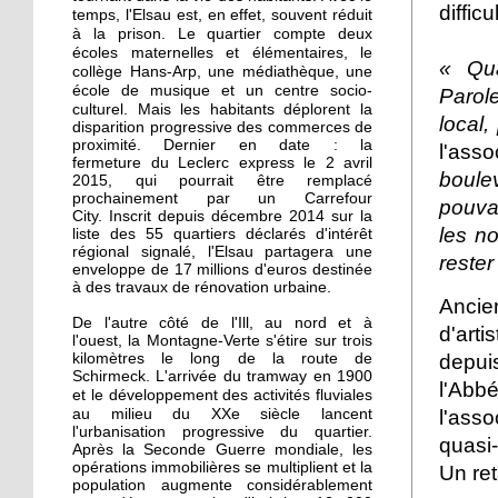
La recherche d'emploi
diffic
temps, l'Elsau est, en effet, souvent réduit
autour d'un café
à la prison.
deux
Le quartier compte
écoles maternelles et élémentaires, le
« Qua
collège Hans-Arp, une médiathèque, une
17 septembre 2015
école de musique et un centre socio-
Parol
culturel. Mais l
Notre sélection pour les
es habitants déplorent la
local,
disparition progressive des commerces de
Journées du patrimoine
proximité. Dernier en date : la
l'ass
à l'Elsau et la Montagne-
fermeture du Leclerc express le 2 avril
Verte
boul
2015, qui pourrait être remplacé
prochainement par un Carrefour
pouvan
City. Inscrit depuis décembre 2014 sur la
16 septembre 2015
les n
liste des 55 quartiers déclarés d'intérêt
Un camping adepte du
régional signalé, l'Elsau partagera une
rester
bon voisinage
enveloppe de 17 millions d'euros destinée
à des travaux de rénovation urbaine.
Ancie
De l'autre côté de l'Ill, au nord et à
15 septembre 2015
d'arti
l'ouest, la Montagne-Verte s'étire sur trois
Dons records à Emmaüs
depuis
kilomètres le long de la route de
en faveur des réfugiés
Schirmeck. L'arrivée du tramway en 1900
l'Abb
e développement des activités fluviales
et l
au milieu du XXe siècle
l'ass
lancent
l'urbanisation progressive du quartier.
26 septembre 2014
quasi-
Après la Seconde Guerre mondiale, les
Des cours de vélo pour
opérations immobilières se multiplient et la
Un ret
favoriser l'insertion
population augmente considérablement