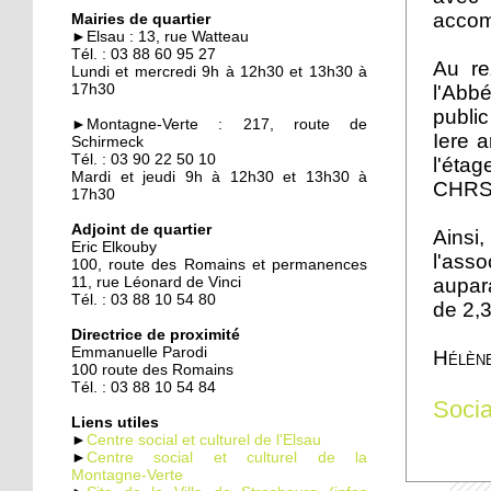
Quand les employeurs
accom
Mairies de quartier
viennent chercher les
►Elsau : 13, rue Watteau
chômeurs
Tél. : 03 88 60 95 27
Au re
Lundi et mercredi 9h à 12h30 et 13h30 à
l'Abb
17h30
23 septembre 2014
public
►Montagne-Verte : 217, route de
Un demi-siècle à l'Elsau
Iere a
Schirmeck
Tél. : 03 90 22 50 10
l'éta
Mardi et jeudi 9h à 12h30 et 13h30 à
CHRS
17h30
22 septembre 2014
Adjoint de quartier
Familles rurales veut
Ainsi
Eric Elkouby
casser l'isolement des
l'asso
100, route des Romains et permanences
seniors
aupar
11, rue Léonard de Vinci
Tél. : 03 88 10 54 80
de 2,3
22 septembre 2014
Directrice de proximité
Maison d'arrêt : les
Emmanuelle Parodi
Hélèn
parloirs sauvages
100 route des Romains
empoisonnent la vie des
Tél. : 03 88 10 54 84
Socia
habitants
Liens utiles
►
Centre social et culturel de l'Elsau
19 septembre 2014
►
Centre social et culturel de la
Montagne-Verte
La nounou des HLM