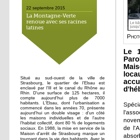
22 septembre 2015
La Montagne-Verte
renoue avec ses racines
Le bâ
jusqu
latines
Phot
22 septembre 2015
Un Carrefour Contact à
Le 1
l'Elsau courant automne
Paro
Mais
19 septembre 2015
loca
Situé au sud-ouest de la ville de
A l'Elsau, une balade
acc
Strasbourg, le quartier de l'Elsau est
haute en couleur
d'hé
enclavé par l'Ill et le canal du Rhône au
Rhin. D'une surface de 125 hectares, il
compte aujourd'hui plus de 7000
18 septembre 2015
habitants. L'Elsau, dont l'urbanisation a
Spécia
commencé dans les années 70, présente
A Emmaüs Montagne-
l'ass
aujourd'hui un double visage : d'un côté
Verte, le tri s'organise
les maisons individuelles et de l'autre
novem
pour les migrants
l'habitat collectif, dont 80 % de logements
de l'
En 1988, la mise en service de la
sociaux.
Maison d'arrêt de Strasbourg marque un
18 septembre 2015
absor
tournant dans la vie des habitants. Avec le