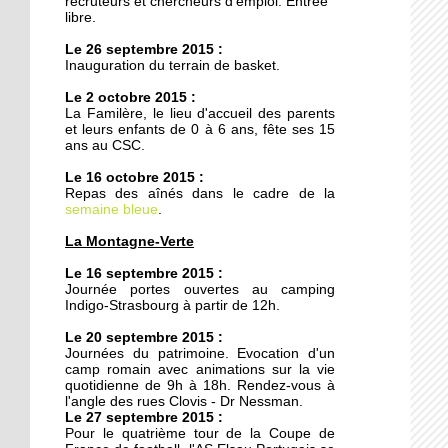
recruteurs et chercheurs d'emploi. Entrée
20 octobre 2011
libre.
Armée du Salut : des
Le 26 septembre 2015 :
animations de quartier
Inauguration du terrain de basket.
teintées de prosélytisme
Le 2 octobre 2015 :
La Familère, le lieu d'accueil des parents
20 octobre 2011
et leurs enfants de 0 à 6 ans, fête ses 15
Ces recettes qui n'ont pas
ans au CSC.
pris une ride
Le 16 octobre 2015 :
Repas des aînés dans le cadre de la
semaine bleue
18 octobre 2011
.
Le chemin du
La Montagne-Verte
Kammerfeld fait peau
neuve
Le 16 septembre 2015 :
Journée portes ouvertes au camping
Indigo-Strasbourg à partir de 12h.
18 octobre 2011
Le 20 septembre 2015 :
150 à 200 logements
Journées du patrimoine. Evocation d'un
prévus sur l'ex-site
camp romain avec animations sur la vie
Danone
quotidienne de 9h à 18h. Rendez-vous à
l'angle des rues Clovis - Dr Nessman.
Le 27 septembre 2015 :
18 octobre 2011
Pour le quatrième tour de la Coupe de
Voiture contre scooter :