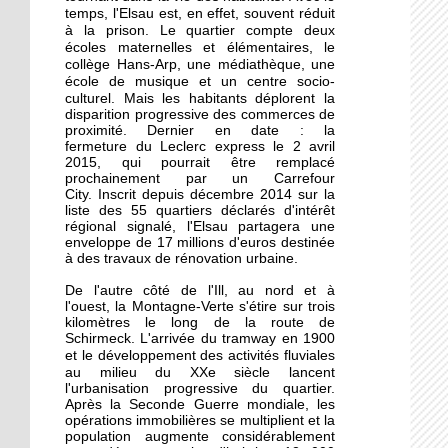
La recherche d'emploi
temps, l'Elsau est, en effet, souvent réduit
autour d'un café
à la prison.
deux
Le quartier compte
écoles maternelles et élémentaires, le
collège Hans-Arp, une médiathèque, une
17 septembre 2015
école de musique et un centre socio-
culturel. Mais l
Notre sélection pour les
es habitants déplorent la
disparition progressive des commerces de
Journées du patrimoine
proximité. Dernier en date : la
à l'Elsau et la Montagne-
fermeture du Leclerc express le 2 avril
Verte
2015, qui pourrait être remplacé
prochainement par un Carrefour
City. Inscrit depuis décembre 2014 sur la
16 septembre 2015
liste des 55 quartiers déclarés d'intérêt
Un camping adepte du
régional signalé, l'Elsau partagera une
bon voisinage
enveloppe de 17 millions d'euros destinée
à des travaux de rénovation urbaine.
De l'autre côté de l'Ill, au nord et à
15 septembre 2015
l'ouest, la Montagne-Verte s'étire sur trois
Dons records à Emmaüs
kilomètres le long de la route de
en faveur des réfugiés
Schirmeck. L'arrivée du tramway en 1900
e développement des activités fluviales
et l
au milieu du XXe siècle
lancent
l'urbanisation progressive du quartier.
26 septembre 2014
Après la Seconde Guerre mondiale, les
Des cours de vélo pour
opérations immobilières se multiplient et la
favoriser l'insertion
population augmente considérablement