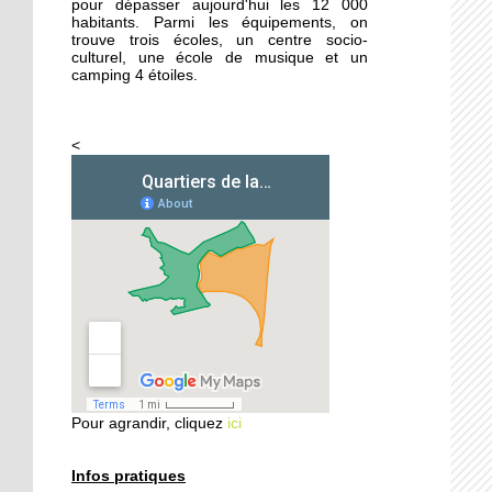
pour dépasser aujourd'hui les 12 000
habitants. Parmi les équipements, on
trouve trois écoles, un centre socio-
26 septembre 2014
culturel, une école de musique et un
Femmes de Paroles
camping 4 étoiles.
<
25 septembre 2014
Les filles chaussent leurs
crampons
24 septembre 2014
Vers une aide sociale plus
ciblée
24 septembre 2014
Les habitants
redécouvrent le Parc
Pour agrandir, cliquez
ici
naturel urbain
23 septembre 2014
Infos pratiques