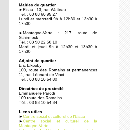
Quand les employeurs
Mairies de quartier
viennent chercher les
►Elsau : 13, rue Watteau
chômeurs
Tél. : 03 88 60 95 27
Lundi et mercredi 9h à 12h30 et 13h30 à
17h30
23 septembre 2014
Un demi-siècle à l'Elsau
►Montagne-Verte : 217, route de
Schirmeck
Tél. : 03 90 22 50 10
Mardi et jeudi 9h à 12h30 et 13h30 à
17h30
22 septembre 2014
Adjoint de quartier
Familles rurales veut
Eric Elkouby
casser l'isolement des
100, route des Romains et permanences
seniors
11, rue Léonard de Vinci
Tél. : 03 88 10 54 80
22 septembre 2014
Directrice de proximité
Maison d'arrêt : les
Emmanuelle Parodi
parloirs sauvages
100 route des Romains
empoisonnent la vie des
Tél. : 03 88 10 54 84
habitants
Liens utiles
►
Centre social et culturel de l'Elsau
19 septembre 2014
►
Centre social et culturel de la
Montagne-Verte
La nounou des HLM