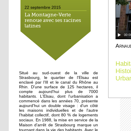
22 septembre 2015
La Montagne-Verte
renoue avec ses racines
latines
00:0
22 septembre 2015
Arnau
Un Carrefour Contact à
l'Elsau courant automne
Habit
19 septembre 2015
Histo
Situé au sud-ouest de la ville de
A l'Elsau, une balade
Urba
Strasbourg, le quartier de l'Elsau est
haute en couleur
enclavé par l'Ill et le canal du Rhône au
Rhin. D'une surface de 125 hectares, il
compte aujourd'hui plus de 7000
18 septembre 2015
habitants. L'Elsau, dont l'urbanisation a
commencé dans les années 70, présente
A Emmaüs Montagne-
aujourd'hui un double visage : d'un côté
Verte, le tri s'organise
les maisons individuelles et de l'autre
pour les migrants
l'habitat collectif, dont 80 % de logements
En 1988, la mise en service de la
sociaux.
Maison d'arrêt de Strasbourg marque un
18 septembre 2015
tournant dans la vie des habitants. Avec le