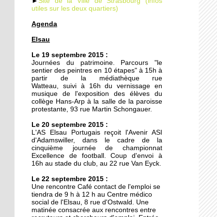
►
Site de la Ville de Strasbourg (infos
utiles sur les deux quartiers)
Agenda
19 septembre 2014
Elsau
Le TJP à l'Elsau : Des
nouvelles des vieilles
Le 19 septembre 2015 :
Journées du patrimoine. Parcours "le
sentier des peintres en 10 étapes" à 15h à
18 septembre 2014
partir de la médiathèque rue
Watteau, suivi à 16h du vernissage en
Un nouveau mirador à la
musique de l'exposition des élèves du
prison de Strasbourg
collège Hans-Arp à la salle de la paroisse
protestante, 93 rue Martin Schongauer.
27 octobre 2011
Le 20 septembre 2015 :
L'AS Elsau Portugais reçoit l'Avenir ASI
Des locataires à l'abandon
d'Adamswiller, dans le cadre de la
cinquième journée de championnat
Excellence de football. Coup d'envoi à
16h au stade du club, au 22 rue Van Eyck.
20 octobre 2011
Le 22 septembre 2015 :
L'étrange enclave
Une rencontre Café contact de l'emploi se
lingolsheimoise dans la
tiendra de 9 h à 12 h au Centre médico
Montagne Verte
social de l'Elsau, 8 rue d'Ostwald. Une
matinée consacrée aux rencontres entre