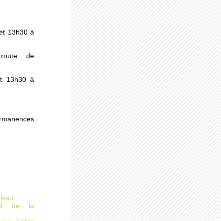
s
et 13h30 à
au
route de
et 13h30 à
ermanences
des
Elsau
rel de la