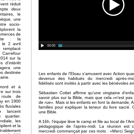
uvent réduit
deux
ompte
taires, le
hèque, une
tre socio-
es
éplorent la
ommerces de
ne
ate : la
ne-
le 2 avril
00:00
 remplacé
arrefour
2014 sur la
s d'intérêt
u
tagera une
os destinée
Les enfants de l'Elsau s'amusent avec Action quart
baine.
devenus des habitués du mercredi après-mi
fidélisés sont invités à partir avec les bénévoles e
 nord et à
re sur trois
Sébastien Cottet affirme qu'une vingtaine d'enf
üs
 route de
savoir plus sur la Bible, mais que cela «n'est pas
ay en 1900
de rue». Mais si les enfants en font la demande, A
s fluviales
familles pour expliquer la teneur du livre sacré. 
cle
lancent
une Bible.
 quartier.
diale, les
A 16h, l'équipe lève le camp et file au local de l'Ar
r
plient et la
pédagogique de l'après-midi. La réunion est c
érablement
mercredi commençait par ces mots : «Merci Seign