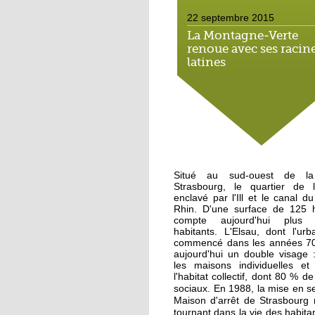
22 septembre 2015
La Montagne-Verte
renoue avec ses racin
latines
22 septembre 2015
Un Carrefour Contact
l'Elsau courant auto
19 septembre 2015
Situé au sud-ouest de la
A l'Elsau, une balade
Strasbourg, le quartier de l
haute en couleur
enclavé par l'Ill et le canal 
Rhin. D'une surface de 125 he
compte aujourd'hui plus
18 septembre 2015
habitants. L'Elsau, dont l'urb
commencé dans les années 70
A Emmaüs Montagne
aujourd'hui un double visage 
Verte, le tri s'organise
les maisons individuelles et 
pour les migrants
l'habitat collectif, dont 80 % d
En 1988, la mise en se
sociaux.
Maison d'arrêt de Strasbourg
18 septembre 2015
tournant dans la vie des habitan