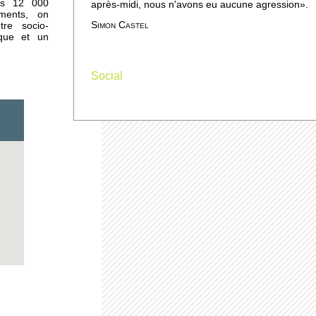
les 12 000
après-midi, nous n'avons eu aucune agression».
ements, on
Simon Castel
tre socio-
ique et un
Social
urs
plus