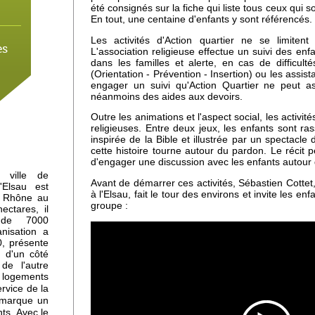
été consignés sur la fiche qui liste tous ceux qui 
En tout, une centaine d'enfants y sont référencés.
Les activités d'Action quartier ne se limiten
es
L'association religieuse effectue un suivi des enfa
dans les familles et alerte, en cas de difficulté
(Orientation - Prévention - Insertion) ou les assis
engager un suivi qu'Action Quartier ne peut as
néanmoins des aides aux devoirs.
 à
Outre les animations et l'aspect social, les activi
mne
religieuses. Entre deux jeux, les enfants sont ra
inspirée de la Bible et illustrée par un spectacle
cette histoire tourne autour du pardon. Le récit
d'engager une discussion avec les enfants autour d
 ville de
Avant de démarrer ces activités, Sébastien Cottet,
'Elsau est
à l'Elsau, fait le tour des environs et invite les enf
du Rhône au
groupe :
ctares, il
 de 7000
anisation a
, présente
-
: d'un côté
de l'autre
e logements
rvice de la
 marque un
ts. Avec le