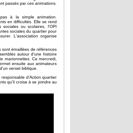
sont passés par ces animations.
t pas à la simple animation.
nts en difficultés. Elle se rend
s sociales ou scolaires, l'OPI
tantes sociales du quartier pour
surer. L'association organise
tés sont émaillées de références
ssemblés autour d'une histoire
 de marionnettes. Ce mercredi,
 permet ensuite aux animateurs
'un verset biblique.
 responsable d'Action quartier
ants qu'il croise à se joindre au