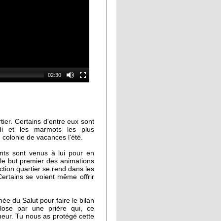
02:30
ier. Certains d'entre eux sont
di et les marmots les plus
n colonie de vacances l'été.
ants sont venus à lui pour en
 le but premier des animations
ction quartier se rend dans les
Certains se voient même offrir
mée du Salut pour faire le bilan
lose par une prière qui, ce
eur. Tu nous as protégé cette