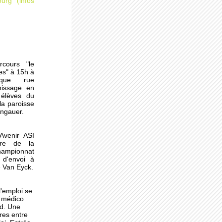
urg (infos
rcours "le
es" à 15h à
èque rue
nissage en
 la
 élèves du
la paroisse
ongauer.
'Avenir ASI
ndon
dre de la
ampionnat
 d'envoi à
e Van Eyck.
l'emploi se
la
e médico
ld. Une
res entre