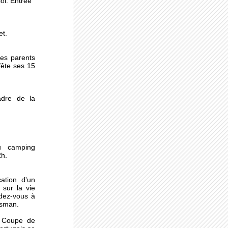
oi. Entrée
r
et.
sme
des parents
fête ses 15
 pas
dre de la
u camping
2h.
ation d'un
sur la vie
dez-vous à
essman.
a Coupe de
 :