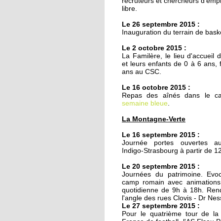
recruteurs et chercheurs d'empl
20 octobre 2011
libre.
Armée du Salut : des
Le 26 septembre 2015 :
animations de quartie
Inauguration du terrain de bask
teintées de prosélyti
Le 2 octobre 2015 :
La Familère, le lieu d'accueil 
20 octobre 2011
et leurs enfants de 0 à 6 ans, 
Ces recettes qui n'ont
ans au CSC.
pris une ride
Le 16 octobre 2015 :
Repas des aînés dans le ca
semaine bleue
18 octobre 2011
.
Le chemin du
La Montagne-Verte
Kammerfeld fait peau
neuve
Le 16 septembre 2015 :
Journée portes ouvertes a
Indigo-Strasbourg à partir de 1
18 octobre 2011
Le 20 septembre 2015 :
150 à 200 logements
Journées du patrimoine. Evoc
prévus sur l'ex-site
camp romain avec animations 
Danone
quotidienne de 9h à 18h. Ren
l'angle des rues Clovis - Dr N
Le 27 septembre 2015 :
18 octobre 2011
Pour le quatrième tour de l
Voiture contre scooter