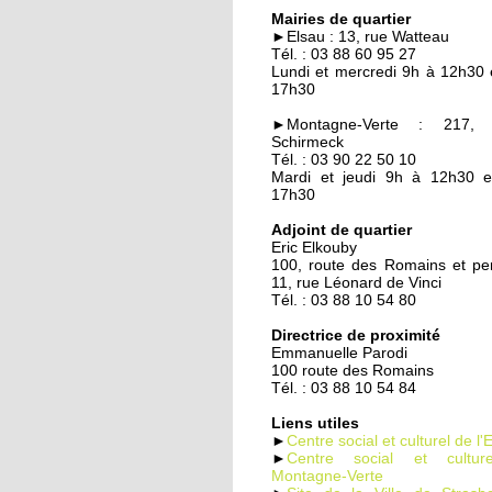
Quand les employeur
Mairies de quartier
viennent chercher les
►Elsau : 13, rue Watteau
chômeurs
Tél. : 03 88 60 95 27
Lundi et mercredi 9h à 12h30 
17h30
23 septembre 2014
Un demi-siècle à l'Els
►Montagne-Verte : 217, 
Schirmeck
Tél. : 03 90 22 50 10
Mardi et jeudi 9h à 12h30 
17h30
22 septembre 2014
Familles rurales veut
Adjoint de quartier
Eric Elkouby
casser l'isolement des
100, route des Romains et p
seniors
11, rue Léonard de Vinci
Tél. : 03 88 10 54 80
22 septembre 2014
Directrice de proximité
Maison d'arrêt : les
Emmanuelle Parodi
parloirs sauvages
100 route des Romains
empoisonnent la vie 
Tél. : 03 88 10 54 84
habitants
Liens utiles
►
Centre social et culturel de l'
19 septembre 2014
►
Centre social et cultu
Montagne-Verte
La nounou des HLM