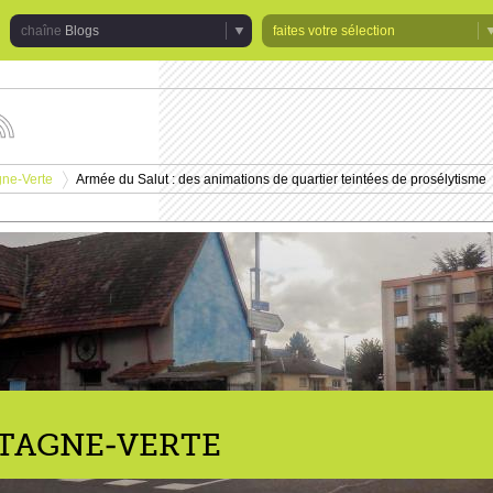
Blogs
faites votre sélection
uivez
s
tualités
gne-Verte
Armée du Salut : des animations de quartier teintées de prosélytisme
e
>
haîne
logs
NTAGNE-VERTE