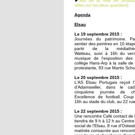
►
Site de la Ville de Strasbo
utiles sur les deux quartiers)
Agenda
19 septembre 2014
Elsau
Le TJP à l'Elsau : Des
nouvelles des vieilles
Le 19 septembre 2015 :
Journées du patrimoine. Pa
sentier des peintres en 10 étap
18 septembre 2014
partir de la médiath
Watteau, suivi à 16h du ver
Un nouveau mirador à
musique de l'exposition des
prison de Strasbourg
collège Hans-Arp à la salle de 
protestante, 93 rue Martin Sch
27 octobre 2011
Le 20 septembre 2015 :
L'AS Elsau Portugais reçoit l
Des locataires à l'aba
d'Adamswiller, dans le ca
cinquième journée de ch
Excellence de football. Coup
16h au stade du club, au 22 ru
20 octobre 2011
Le 22 septembre 2015 :
L'étrange enclave
Une rencontre Café contact de 
lingolsheimoise dans 
tiendra de 9 h à 12 h au Centr
Montagne Verte
social de l'Elsau, 8 rue d'Ostwa
matinée consacrée aux rencont