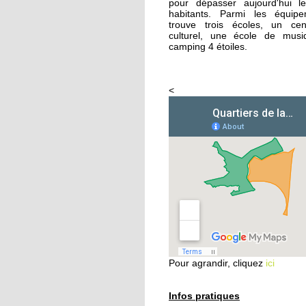
pour dépasser aujourd'hui 
habitants. Parmi les équip
trouve trois écoles, un cen
26 septembre 2014
culturel, une école de mus
Femmes de Paroles
camping 4 étoiles.
<
25 septembre 2014
Les filles chaussent le
crampons
24 septembre 2014
Vers une aide sociale 
ciblée
24 septembre 2014
Les habitants
redécouvrent le Parc
Pour agrandir, cliquez
ici
naturel urbain
23 septembre 2014
Infos pratiques