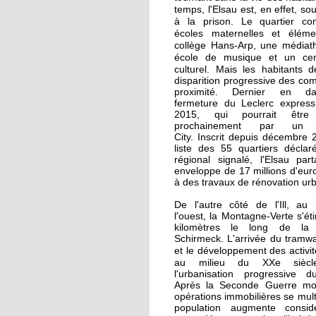
La recherche d'emploi
temps, l'Elsau est, en effet, so
autour d'un café
à la prison.
Le quartier c
écoles maternelles et élémen
collège Hans-Arp, une médiat
17 septembre 2015
école de musique et un cen
culturel. Mais l
Notre sélection pour l
es habitants d
disparition progressive des c
Journées du patrimoi
proximité. Dernier en d
à l'Elsau et la Montag
fermeture du Leclerc express 
Verte
2015, qui pourrait être
prochainement par un C
City. Inscrit depuis décembre 
16 septembre 2015
liste des 55 quartiers déclaré
Un camping adepte d
régional signalé, l'Elsau par
bon voisinage
enveloppe de 17 millions d'eur
à des travaux de rénovation ur
De l'autre côté de l'Ill, au
15 septembre 2015
l'ouest, la Montagne-Verte s'éti
Dons records à Emma
kilomètres le long de la
en faveur des réfugiés
Schirmeck. L'arrivée du tramw
e développement des activité
et l
au milieu du XXe siè
l'urbanisation progressive du
26 septembre 2014
Après la Seconde Guerre mon
Des cours de vélo pou
opérations immobilières se multi
favoriser l'insertion
population augmente consid