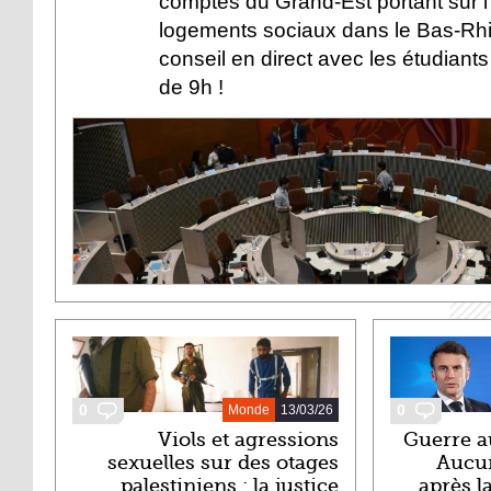
comptes du Grand-Est portant sur 
logements sociaux dans le Bas-Rhi
conseil en direct avec les étudiants
de 9h !
DERNIERS ARTICLES
0
0
Monde
13/03/26
Viols et agressions
Guerre a
sexuelles sur des otages
Aucun
palestiniens : la justice
après l