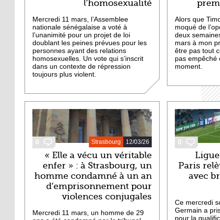
l’homosexualité
premi
Mercredi 11 mars, l’Assemblee
Alors que Tim
nationale sénégalaise a voté à
moqué de l’opér
l’unanimité pour un projet de loi
deux semaines,
doublant les peines prévues pour les
mars à mon pre
personnes ayant des relations
être pas tout 
homosexuelles. Un vote qui s’inscrit
pas empêché 
dans un contexte de répression
moment.
toujours plus violent.
0
0
Strasbourg
12/03/26
« Elle a vécu un véritable
Ligue
enfer » : à Strasbourg, un
Paris relè
homme condamné à un an
avec br
d’emprisonnement pour
violences conjugales
Ce mercredi soi
Germain a pris
Mercredi 11 mars, un homme de 29
pour la qualifi