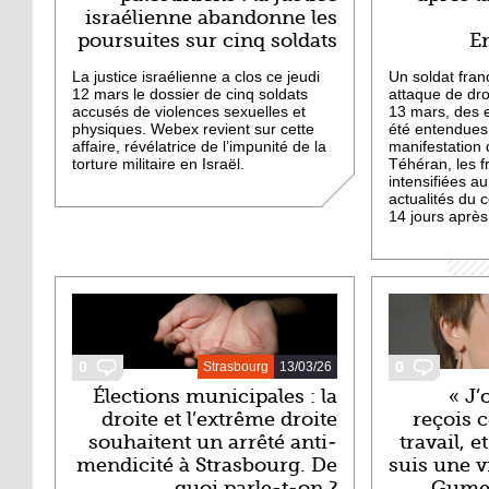
israélienne abandonne les
poursuites sur cinq soldats
E
La justice israélienne a clos ce jeudi
Un soldat fran
12 mars le dossier de cinq soldats
attaque de dro
accusés de violences sexuelles et
13 mars, des 
physiques. Webex revient sur cette
été entendues
affaire, révélatrice de l’impunité de la
manifestation 
torture militaire en Israël.
Téhéran, les f
intensifiées au
actualités du 
14 jours apr
0
0
Strasbourg
13/03/26
Élections municipales : la
« J’
droite et l’extrême droite
reçois 
souhaitent un arrêté anti-
travail, 
mendicité à Strasbourg. De
suis une v
quoi parle-t-on ?
Gumen