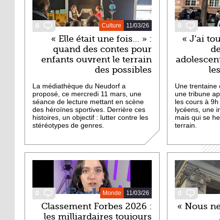
0
0
Culture
11/03/26
« Elle était une fois… » :
« J’ai to
quand des contes pour
de
enfants ouvrent le terrain
adolesce
des possibles
le
La médiathèque du Neudorf a
Une trentaine 
proposé, ce mercredi 11 mars, une
une tribune a
séance de lecture mettant en scène
les cours à 9h
des héroïnes sportives. Derrière ces
lycéens, une in
histoires, un objectif : lutter contre les
mais qui se heu
stéréotypes de genres.
terrain.
0
0
Monde
11/03/26
Classement Forbes 2026 :
« Nous n
les milliardaires toujours