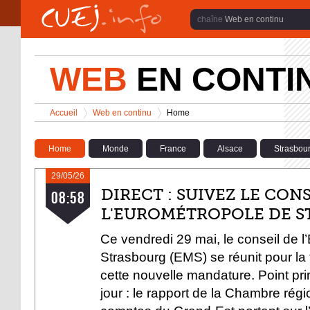
Aller au contenu principal
Web en continu
WEB
EN CONTI
Vous êtes ici
Accueil
Web en continu
Home
>
>
Home
Monde
France
Alsace
Strasbou
29/05/26
À LA UNE
DIRECT : SUIVEZ LE CON
08:58
L'EUROMÉTROPOLE DE 
Ce vendredi 29 mai, le conseil de 
Strasbourg (EMS) se réunit pour la 
cette nouvelle mandature. Point prin
jour : le rapport de la Chambre rég