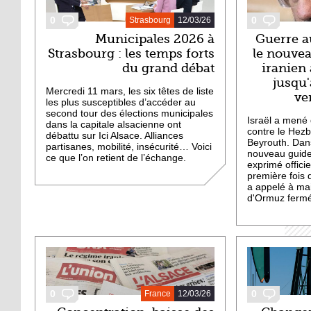
0
0
Strasbourg
12/03/26
Municipales 2026 à
Guerre a
Strasbourg : les temps forts
le nouve
du grand débat
iranien 
jusqu'
Mercredi 11 mars, les six têtes de liste
ve
les plus susceptibles d’accéder au
second tour des élections municipales
Israël a mené 
dans la capitale alsacienne ont
contre le Hezb
débattu sur Ici Alsace. Alliances
Beyrouth. Dan
partisanes, mobilité, insécurité… Voici
nouveau guide
ce que l’on retient de l’échange.
exprimé offici
première fois 
a appelé à main
d'Ormuz fermé
0
0
France
12/03/26