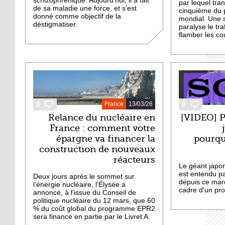
schizophrénique. Aujourd’hui, il a fait
par lequel tran
de sa maladie une force, et s’est
cinquième du p
donné comme objectif de la
mondial. Une s
déstigmatiser.
paralyse le tra
flamber les co
0
0
France
13/03/26
Relance du nucléaire en
[VIDEO] P
France : comment votre
épargne va financer la
pourqu
construction de nouveaux
réacteurs
Le géant japon
est entendu pa
Deux jours après le sommet sur
depuis ce mar
l’énergie nucléaire, l’Élysée a
cadre d'un pro
annoncé, à l’issue du Conseil de
politique nucléaire du 12 mars, que 60
% du coût global du programme EPR2
sera financé en partie par le Livret A.