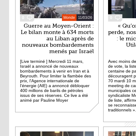
0
0
Monde
11/03/26
Guerre au Moyen-Orient :
« Qu’o
Le bilan monte à 634 morts
perde, nos
au Liban après de
: le mi
nouveaux bombardements
Uti
menés par Israël
[Live terminé ] Mercredi 11 mars,
Avec moins de
Israël a annoncé de nouveaux
de vote, la list
bombardements à venir en Iran et à
centaine de pa
Beyrouth. Pour limiter la flambée des
découragent pa
prix, l'Agence internationale de
70 mardi 10 m
l'énergie (AIE) a annoncé débloquer
meeting de ca
400 millions de barils de pétroles
municipales c
issus de ses réserves. Ce live a été
syndicaliste M
animé par Pauline Moyer
de liste, affir
se reconnaisse
traditionnels »