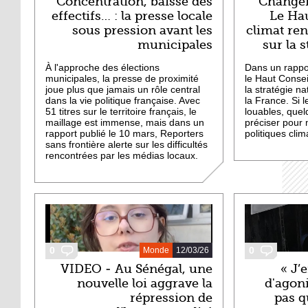
Concentration, baisse des
Changem
effectifs… : la presse locale
Le Hau
sous pression avant les
climat re
municipales
sur la 
À l'approche des élections
Dans un rappo
municipales, la presse de proximité
le Haut Consei
joue plus que jamais un rôle central
la stratégie n
dans la vie politique française. Avec
la France. Si l
51 titres sur le territoire français, le
louables, quel
maillage est immense, mais dans un
préciser pour 
rapport publié le 10 mars, Reporters
politiques cli
sans frontière alerte sur les difficultés
rencontrées par les médias locaux.
0
0
Monde
12/03/26
VIDEO - Au Sénégal, une
« J’
nouvelle loi aggrave la
d'agoni
répression de
pas q