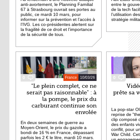
anti-avortement, le Planning Familial
entre le gouve
67 à Strasbourg ouvrait ses portes au
de la tech faci
public, ce mardi 10 mars, pour
l’utilisation d
informer sur la prévention et l’accès à
stratégie milita
l’IVG. Les co-présidentes alertent sur
la fragilité de ce droit et l’importance
de la sécurité de tous.
0
0
France
10/03/26
"Le plein complet, ce ne
Vidé
serait pas raisonnable" : à
prête sa 
la pompe, le prix du
carburant continue son
La pop-star Ol
envolée
reprise de "th
clip composé 
En deux semaines de guerre au
des enfants v
Moyen-Orient, le prix du gazole a
conflit, pour u
bondi de 16 ­؜% en France, dépassant
War Child. Cett
parfois les 2 € le litre, mardi 10 mars.
un engagement 