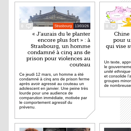
0
0
Strasbourg
13/03/26
« J’aurais du le planter
Chine 
encore plus fort » : à
pour un
Strasbourg, un homme
qui vise 
condamné à cinq ans de
prison pour violences au
Un texte, appr
couteau
le gouvernemen
unité ethnique
Ce jeudi 12 mars, un homme a été
et consolide l’
condamné à cinq ans de prison ferme
groupes minorit
après avoir agressé au couteau un
de nombreus
adolescent en janvier. Une peine très
lourde pour une audience de
comparution immédiate, motivée par
le comportement agressif du
prévenu.