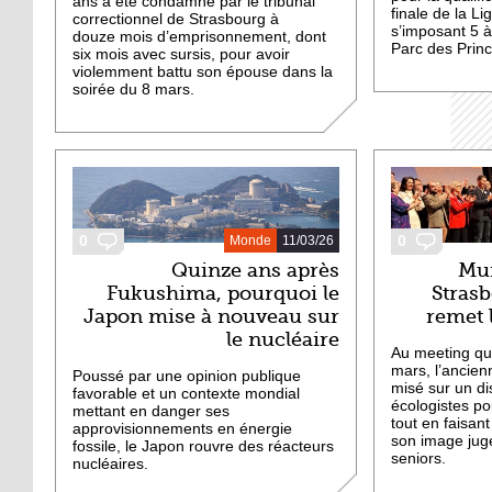
ans a été condamné par le tribunal
finale de la 
correctionnel de Strasbourg à
s’imposant 5 à
douze mois d’emprisonnement, dont
Parc des Princ
six mois avec sursis, pour avoir
violemment battu son épouse dans la
soirée du 8 mars.
0
0
Monde
11/03/26
Quinze ans après
Mun
Fukushima, pourquoi le
Stras
Japon mise à nouveau sur
remet l
le nucléaire
Au meeting qu’
mars, l’ancien
Poussé par une opinion publique
misé sur un di
favorable et un contexte mondial
écologistes po
mettant en danger ses
tout en faisant
approvisionnements en énergie
son image jugé
fossile, le Japon rouvre des réacteurs
seniors.
nucléaires.