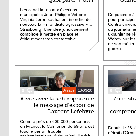
Les candidat·es aux élections
municipales Jean-Philippe Vetter et
De passage à 
Virginie Joron souhaitent interdire de
pour participe
nouveau la « mendicité agressive » à
Centre univers
Strasbourg. Une idée juridiquement
du journalisme,
complexe à mettre en place et
ukrainienne r
éthiquement très contestable.
Webex sur les 
de son métier
guerre.
0
0
Alsace
13/03/26
Vivre avec la schizophrénie
Zone str
: le message d’espoir de
Laurent Lefebvre
comprend
Comme près de 600 000 personnes
en France, le Colmarien de 59 ans est
Depuis le 28 fé
touché par un trouble
détroit d’Ormu