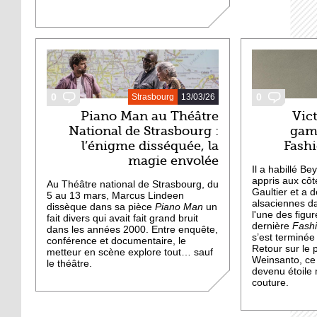
0
0
Strasbourg
13/03/26
Piano Man au Théâtre
Vic
National de Strasbourg :
gami
l’énigme disséquée, la
Fash
magie envolée
Il a habillé B
appris aux cô
Au Théâtre national de Strasbourg, du
Gaultier et a 
5 au 13 mars, Marcus Lindeen
alsaciennes da
dissèque dans sa pièce
Piano Man
un
l'une des figu
fait divers qui avait fait grand bruit
dernière
Fash
dans les années 2000. Entre enquête,
s’est terminée
conférence et documentaire, le
Retour sur le 
metteur en scène explore tout… sauf
Weinsanto, ce
le théâtre.
devenu étoile 
couture.