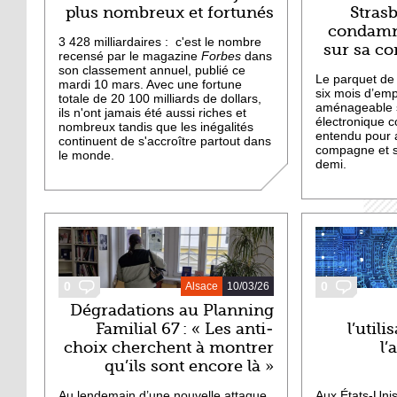
plus nombreux et fortunés
Stras
condamn
3 428 milliardaires : c'est le nombre
sur sa co
recensé par le magazine
Forbes
dans
son classement annuel, publié ce
Le parquet de
mardi 10 mars. Avec une fortune
six mois d’em
totale de 20 100 milliards de dollars,
aménageable s
ils n'ont jamais été aussi riches et
électronique 
nombreux tandis que les inégalités
entendu pour a
continuent de s'accroître partout dans
compagne et sa
le monde.
demi.
0
0
Alsace
10/03/26
Dégradations au Planning
Familial 67 : « Les anti-
l’utili
choix cherchent à montrer
l’
qu’ils sont encore là »
Au lendemain d’une nouvelle attaque
Aux États-Uni