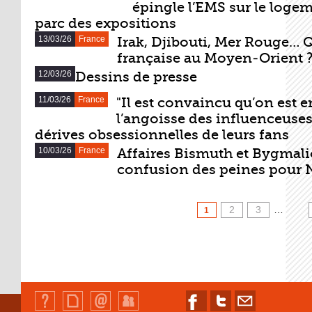
épingle l’EMS sur le logeme
parc des expositions
13/03/26
France
Irak, Djibouti, Mer Rouge… Q
française au Moyen-Orient 
12/03/26
Dessins de presse
11/03/26
France
"Il est convaincu qu’on est e
l’angoisse des influenceuse
dérives obsessionnelles de leurs fans
10/03/26
France
Affaires Bismuth et Bygmali
confusion des peines pour 
PAGES
2
3
…
1