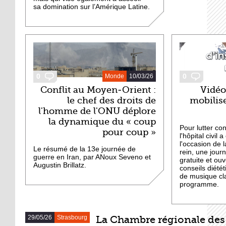
sa domination sur l’Amérique Latine.
0
0
Monde
10/03/26
Conflit au Moyen-Orient :
Vidéo 
le chef des droits de
mobilis
l'homme de l'ONU déplore
la dynamique du « coup
Pour lutter con
pour coup »
l'hôpital civil
l'occasion de
Le résumé de la 13e journée de
rein, une jour
guerre en Iran, par ANoux Seveno et
gratuite et ouv
Augustin Brillatz.
conseils diété
de musique cl
programme.
29/05/26
Strasbourg
La Chambre régionale de
DERNIERS ARTICLES