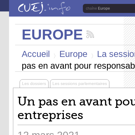
Aller au contenu principal
Europe
EUROPE
Suivez
les
Vous êtes ici
actualités
Accueil
Europe
La sessio
de
la
>
>
chaîne
pas en avant pour responsabil
Europe
Les dossiers
Les sessions parlementaires
Un pas en avant pou
entreprises