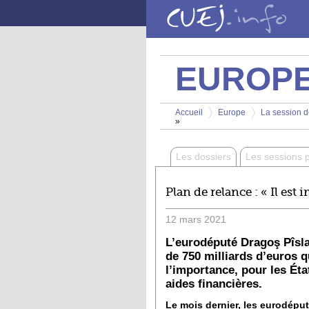
Aller au contenu principal
EUROP
Vous êtes ici
Accueil
Europe
La session d
»
>
>
Les dossiers
Les sessions 
Plan de relance : « Il es
12
mars
2021
L’eurodéputé Dragoş Pîslar
de 750 milliards d’euros q
l’importance, pour les Éta
aides financières.
Le mois dernier, les eurodéput