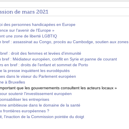
ssion de mars 2021
ploi des personnes handicapées en Europe
ence sur l'avenir de l'Europe »
ent une zone de liberté LGBTIQ
n bref : assassinat au Congo, procès au Cambodge, soutien aux zones r
 bref : droit des femmes et levées d'immunité
 bref : Médiateur européen, conflit en Syrie et panne de courant
s en bref : droits de l'enfant et sommet de Porto
 de la presse inquiètent les eurodéputés
es dans le viseur du Parlement européen
he à Bruxelles
t important que les gouvernements consultent les acteurs locaux »
ur soutenir l'investissement européen
onsabiliser les entreprises
nne ambitieuse dans le domaine de la santé
x frontières européennes ?
oit, l'inaction de la Commission pointée du doigt