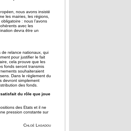
uropéen, nous avons insisté
e les mairies, les régions,
obligatoire : nous l’avons
 cohérents avec les
dination devra être un
s de relance nationaux, qui
ent pour justifier le fait
faire, cela prouve que les
es fonds seront transmis
ernements souhaiteraient
 sens. Dans le règlement du
ls devront simplement
stribution des fonds.
atisfait du rôle que joue
itions des Etats et il ne
 une pression constante sur
.
Chloé Lagadou