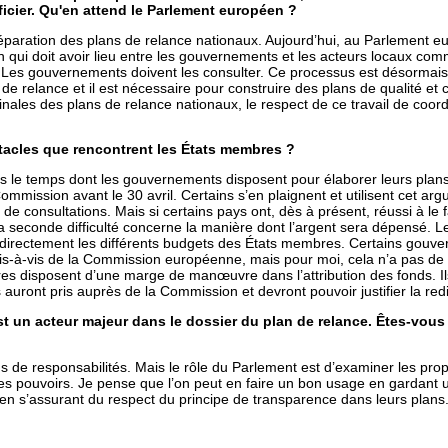
icier. Qu'en attend le Parlement européen ?
préparation des plans de relance nationaux. Aujourd’hui, au Parlement e
n qui doit avoir lieu entre les gouvernements et les acteurs locaux comm
s. Les gouvernements doivent les consulter. Ce processus est désormais 
 de relance et il est nécessaire pour construire des plans de qualité et
 finales des plans de relance nationaux, le respect de ce travail de coor
tacles que rencontrent les États membres ?
dans le temps dont les gouvernements disposent pour élaborer leurs plan
mission avant le 30 avril. Certains s’en plaignent et utilisent cet argum
 de consultations. Mais si certains pays ont, dès à présent, réussi à le 
a seconde difficulté concerne la manière dont l’argent sera dépensé. L
t directement les différents budgets des États membres. Certains gouv
vis-à-vis de la Commission européenne, mais pour moi, cela n’a pas de
res disposent d’une marge de manœuvre dans l’attribution des fonds. I
auront pris auprès de la Commission et devront pouvoir justifier la redi
un acteur majeur dans le dossier du plan de relance. Êtes-vous s
de responsabilités. Mais le rôle du Parlement est d’examiner les propos
x ses pouvoirs. Je pense que l’on peut en faire un bon usage en gardant
en s’assurant du respect du principe de transparence dans leurs plans