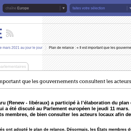
Europe
faites votre sélection
E
Suivez
les
actualités
e mars 2021 au jour le jour
Plan de relance : « Il est important que les gouvern
de
>
la
chaîne
Europe
parlementaires
t important que les gouvernements consultent les acteur
u (Renew - libéraux) a participé à l’élaboration du plan
ui a été discuté au Parlement européen le jeudi 11 mars. 
ts membres, de bien consulter les acteurs locaux afin de
és ont adopté le plan de relance. Désormais, les États membres d