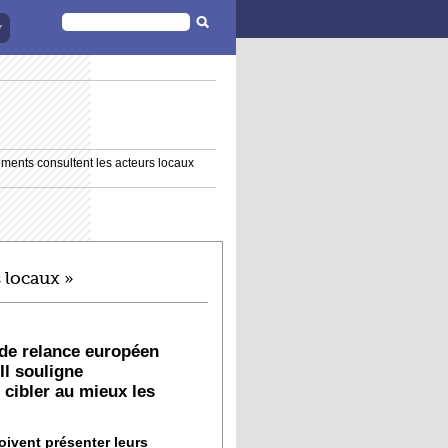
FORMULAIRE
DE
RECHERCHE
ements consultent les acteurs locaux
s locaux »
 de relance européen
Il souligne
 cibler au mieux les
oivent présenter leurs