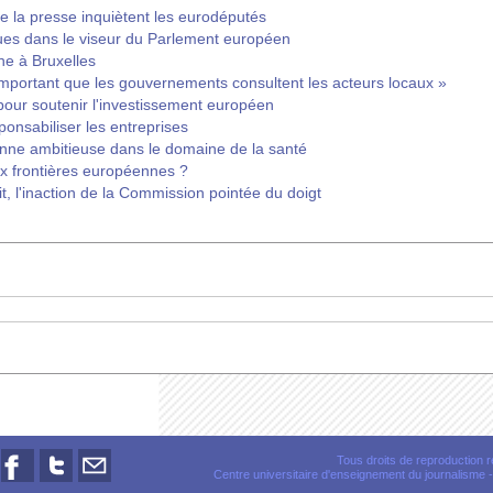
 de la presse inquiètent les eurodéputés
es dans le viseur du Parlement européen
he à Bruxelles
t important que les gouvernements consultent les acteurs locaux »
ur soutenir l'investissement européen
onsabiliser les entreprises
nne ambitieuse dans le domaine de la santé
x frontières européennes ?
oit, l'inaction de la Commission pointée du doigt
Tous droits de reproduction
Centre universitaire d'enseignement du journalisme
-
Nous
Nous
Nous