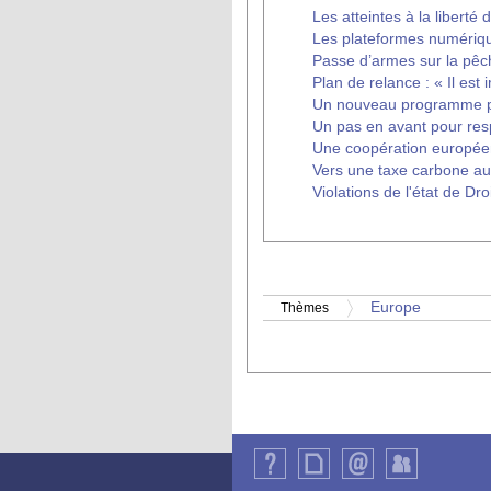
Les atteintes à la liberté
Les plateformes numériqu
Passe d’armes sur la pêc
Plan de relance : « Il es
Un nouveau programme po
Un pas en avant pour resp
Une coopération europée
Vers une taxe carbone au
Violations de l'état de Dr
Europe
Thèmes
Qui
Plan
Contact
Identification