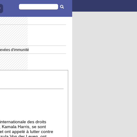
FORMULAIRE
DE
RECHERCHE
 levées d'immunité
nternationale des droits
, Kamala Harris, se sont
 ont appelé à lutter contre
rsula Von der Leyen, ont