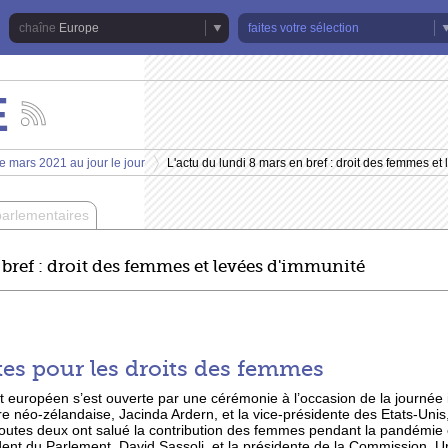
Europe
faites votre sélection
E
Suivez
les
actualités
e mars 2021 au jour le jour
L'actu du lundi 8 mars en bref : droit des femmes et
de
>
la
chaîne
parlementaires
Europe
 bref : droit des femmes et levées d'immunité
tes pour les droits des femmes
 européen s’est ouverte par une cérémonie à l’occasion de la journée i
 néo-zélandaise, Jacinda Ardern, et la vice-présidente des Etats-Unis
utes deux ont salué la contribution des femmes pendant la pandémie et
ident du Parlement, David Sassoli, et la présidente de la Commission, U