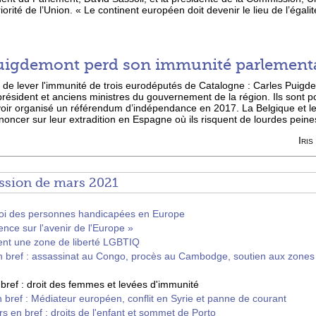
iorité de l’Union. « Le continent européen doit devenir le lieu de l’égal
Puigdemont perd son immunité parlement
de lever l'immunité de trois eurodéputés de Catalogne : Carles Puigd
résident et anciens ministres du gouvernement de la région. Ils sont po
avoir organisé un référendum d’indépendance en 2017. La Belgique et l
noncer sur leur extradition en Espagne où ils risquent de lourdes peine
Iri
ssion de mars 2021
ploi des personnes handicapées en Europe
ence sur l'avenir de l'Europe »
ent une zone de liberté LGBTIQ
n bref : assassinat au Congo, procès au Cambodge, soutien aux zones r
 bref : droit des femmes et levées d'immunité
 bref : Médiateur européen, conflit en Syrie et panne de courant
s en bref : droits de l'enfant et sommet de Porto