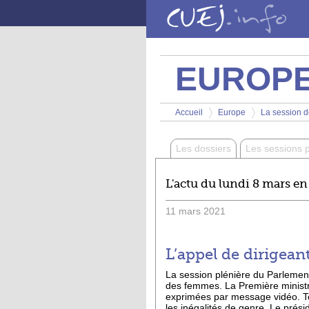
Aller au contenu principal
EUROP
Vous êtes ici
Accueil
Europe
La session d
>
>
Les dossiers
Les sessions 
L'actu du lundi 8 mars en
11
mars
2021
L’appel de dirigean
La session plénière du Parlement
des femmes. La Première ministre
exprimées par message vidéo. To
les inégalités de genre. Le prés