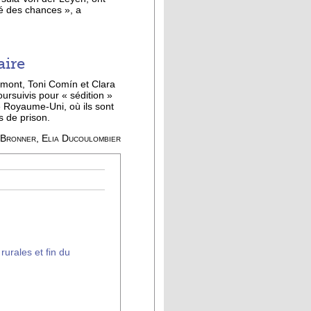
ité des chances », a
aire
emont, Toni Comín et Clara
ursuivis pour « sédition »
e Royaume-Uni, où ils sont
s de prison.
s Bronner, Elia Ducoulombier
urales et fin du