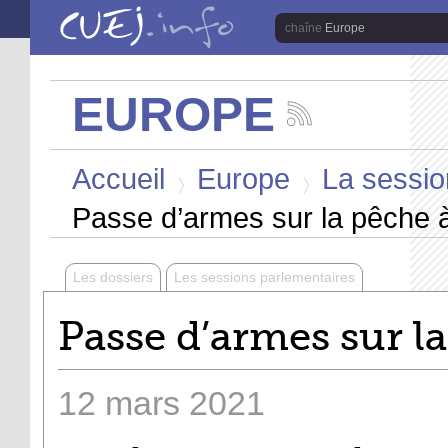
Aller au contenu principal
Europe
EUROPE
Suivez
les
Vous êtes ici
actualités
Accueil
Europe
La sessio
de
la
>
>
chaîne
Passe d’armes sur la pêche à
Europe
Les dossiers
Les sessions parlementaires
Passe d’armes sur la
12
mars
2021