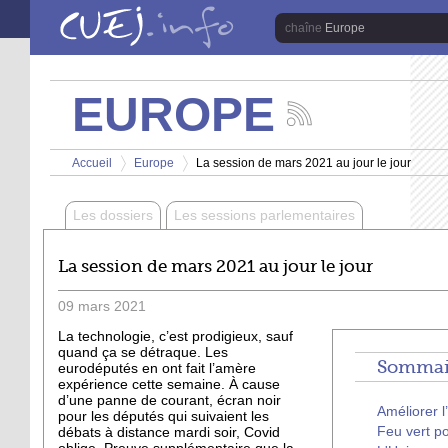
Aller au contenu principal
Europe
EUROPE
Suivez
les
Vous êtes ici
actualités
Accueil
Europe
La session de mars 2021 au jour le jour
de
>
>
la
chaîne
Les dossiers
Les sessions parlementaires
Europe
La session de mars 2021 au jour le jour
09
mars
2021
La technologie, c’est prodigieux, sauf
quand ça se détraque. Les
Sommair
eurodéputés en ont fait l’amère
expérience cette semaine. À cause
d’une panne de courant, écran noir
Améliorer 
pour les députés qui suivaient les
Feu vert po
débats à distance mardi soir, Covid