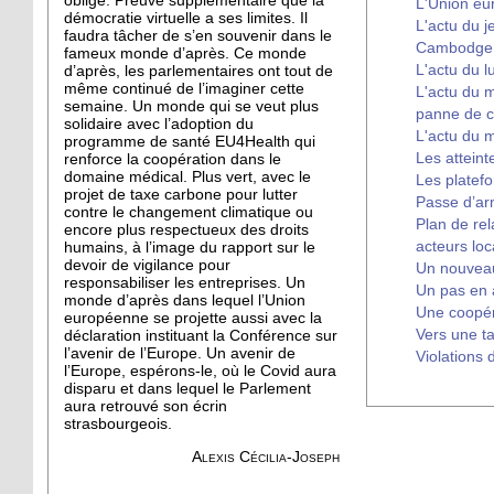
oblige. Preuve supplémentaire que la
L'Union eu
démocratie virtuelle a ses limites. Il
L'actu du j
faudra tâcher de s’en souvenir dans le
Cambodge, 
fameux monde d’après. Ce monde
L'actu du l
d’après, les parlementaires ont tout de
même continué de l’imaginer cette
L'actu du m
semaine. Un monde qui se veut plus
panne de c
solidaire avec l’adoption du
L'actu du m
programme de santé EU4Health qui
Les atteint
renforce la coopération dans le
domaine médical. Plus vert, avec le
Les platef
projet de taxe carbone pour lutter
Passe d’ar
contre le changement climatique ou
Plan de rel
encore plus respectueux des droits
acteurs lo
humains, à l’image du rapport sur le
devoir de vigilance pour
Un nouveau
responsabiliser les entreprises. Un
Un pas en a
monde d’après dans lequel l’Union
Une coopér
européenne se projette aussi avec la
Vers une t
déclaration instituant la Conférence sur
l’avenir de l’Europe. Un avenir de
Violations 
l’Europe, espérons-le, où le Covid aura
disparu et dans lequel le Parlement
aura retrouvé son écrin
strasbourgeois.
Alexis Cécilia-Joseph