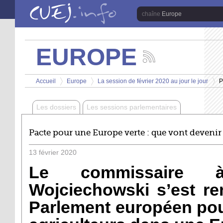
Aller au contenu principal
Europe
EUROPE
Suivez
les
Vous êtes ici
actualités
Accueil
Europe
La session de février 2020 au jour le jour
P
de
>
>
>
la
chaîne
Les dossiers
Les sessions parlementaires
Europe
Pacte pour une Europe verte : que vont devenir l
13
février
2020
Le commissaire à 
Wojciechowski s’est re
Parlement européen pour