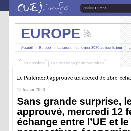
Aller au contenu principal
Europe
EUROPE
Suivez
les
Vous êtes ici
actualités
Accueil
Europe
La session de février 2020 au jour le jour
L
de
>
>
>
la
chaîne
Les dossiers
Les sessions parlementaires
Europe
Le Parlement approuve un accord de libre-écha
13
février
2020
Sans grande surprise, l
approuvé, mercredi 12 fév
échange entre l’UE et le