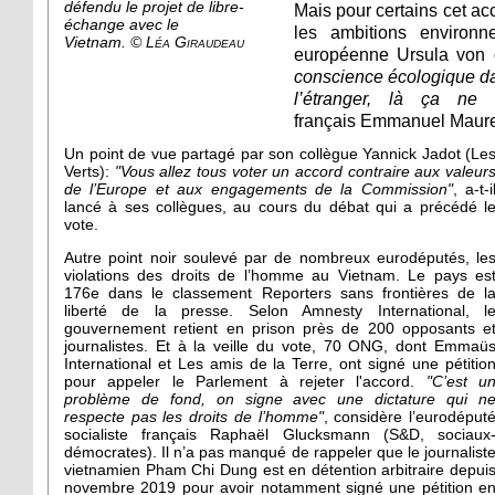
défendu le projet de libre-
Mais pour certains cet ac
échange avec le
les ambitions environ
Vietnam.
© Léa Giraudeau
européenne Ursula von
conscience écologique dan
l’étranger, là ça 
français Emmanuel Maure
Un point de vue partagé par son collègue Yannick Jadot (Le
Verts):
"Vous allez tous voter un accord contraire aux valeur
de l’Europe et aux engagements de la Commission"
, a-t-i
lancé à ses collègues, au cours du débat qui a précédé l
vote.
Autre point noir soulevé par de nombreux eurodéputés, le
violations des droits de l’homme au Vietnam. Le pays es
176e dans le classement Reporters sans frontières de l
liberté de la presse. Selon Amnesty International, l
gouvernement retient en prison près de 200 opposants e
journalistes. Et à la veille du vote, 70 ONG, dont Emmaü
International et Les amis de la Terre, ont signé une pétitio
pour appeler le Parlement à rejeter l'accord.
"C’est u
problème de fond, on signe avec une dictature qui n
respecte pas les droits de l’homme"
, considère l’eurodéput
socialiste français Raphaël Glucksmann (S&D, sociaux
démocrates). Il n’a pas manqué de rappeler que le journalist
vietnamien Pham Chi Dung est en détention arbitraire depui
novembre 2019 pour avoir notamment signé une pétition e