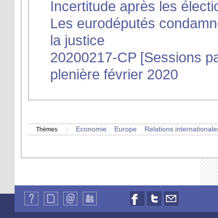
Incertitude après les électi
Les eurodéputés condamnen
la justice
20200217-CP [Sessions pa
plenière février 2020
Economie
Europe
Relations internationale
Thèmes
Qui
Plan
Contact
Identification
Nous
Nous
Nous
sommes-
du
suivre
suivre
contacter