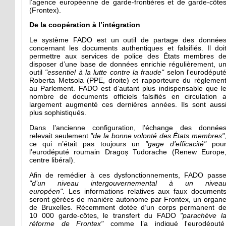
l’agence européenne de garde-frontières et de garde-côte
(Frontex).
De la coopération à l’intégration
Le système FADO est un outil de partage des donnée
concernant les documents authentiques et falsifiés. Il doi
permettre aux services de police des États membres d
disposer d’une base de données enrichie régulièrement, u
outil
"essentiel à la lutte contre la fraude"
selon l'eurodéput
Roberta Metsola (PPE, droite) et rapporteure du règlemen
au Parlement. FADO est d’autant plus indispensable que l
nombre de documents officiels falsifiés en circulation 
largement augmenté ces dernières années. Ils sont auss
plus sophistiqués.
Dans l’ancienne configuration, l’échange des donnée
relevait seulement
"de la bonne volonté des États membres"
ce qui n’était pas toujours un
"gage d’efficacité"
pou
l’eurodéputé roumain Dragoș Tudorache (Renew Europe
centre libéral).
Afin de remédier à ces dysfonctionnements, FADO pass
"d’un niveau intergouvernemental à un nivea
européen"
. Les informations relatives aux faux document
seront gérées de manière autonome par Frontex, un organ
de Bruxelles. Récemment dotée d’un corps permanent d
10 000 garde-côtes, le transfert du FADO
"parachève l
réforme de Frontex"
comme l’a indiqué l'eurodéput