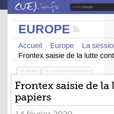
Aller au contenu principal
Europe
EUROPE
Suivez
les
Vous êtes ici
actualités
Accueil
Europe
La session
de
la
>
>
chaîne
Frontex saisie de la lutte con
Europe
Les dossiers
Les sessions parlementaires
Frontex saisie de la 
papiers