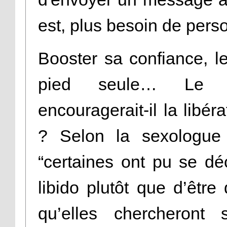
est, plus besoin de person
Booster sa confiance, l
pied seule… Le t
encouragerait-il la libér
? Selon la sexologue 
“certaines ont pu se déc
libido plutôt que d’être
qu’elles chercheront 