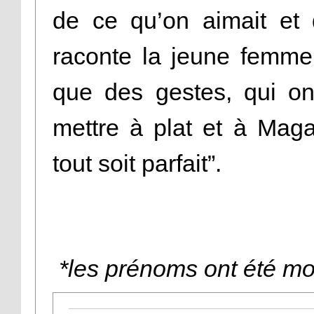
de ce qu’on aimait et 
raconte la jeune femme
que des gestes, qui on
mettre à plat et à Magal
tout soit parfait”.
*les prénoms ont été mo