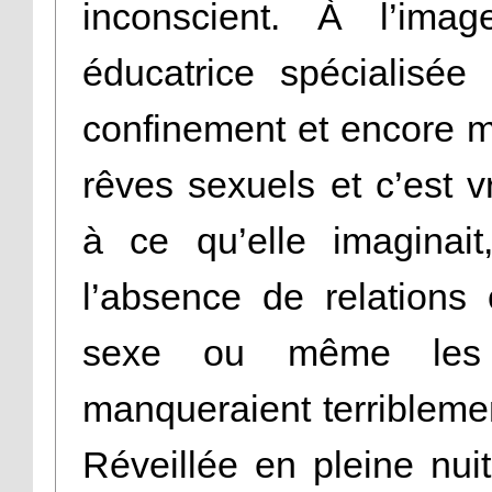
inconscient. À l’ima
éducatrice spécialisée
confinement et encore ma
rêves sexuels et c’est v
à ce qu’elle imaginai
l’absence de relations 
sexe ou même les 
manqueraient terriblement
Réveillée en pleine nuit