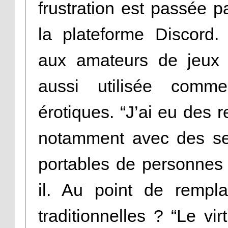
frustration est passée p
la plateforme Discord. 
aux amateurs de jeux 
aussi utilisée com
érotiques. “J’ai eu des r
notamment avec des sex
portables de personnes 
il. Au point de rempla
traditionnelles ? “Le vir