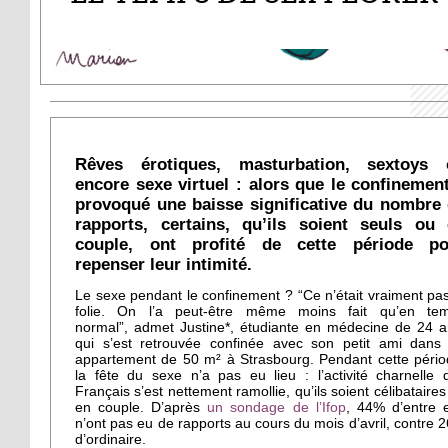
Rêves érotiques, masturbation, sextoys 
encore sexe virtuel : alors que le confinemen
provoqué une baisse significative du nombre
rapports, certains, qu’ils soient seuls ou
couple, ont profité de cette période po
repenser leur intimité.
Le sexe pendant le confinement ? “Ce n’était vraiment pas
folie. On l’a peut-être même moins fait qu’en te
normal”, admet Justine*, étudiante en médecine de 24 a
qui s’est retrouvée confinée avec son petit ami dans
appartement de 50 m² à Strasbourg. Pendant cette pério
la fête du sexe n’a pas eu lieu : l’activité charnelle 
Français s’est nettement ramollie, qu’ils soient célibataires
en couple. D’après
un sondage de l’Ifop
, 44% d’entre 
n’ont pas eu de rapports au cours du mois d’avril, contre 
d’ordinaire.