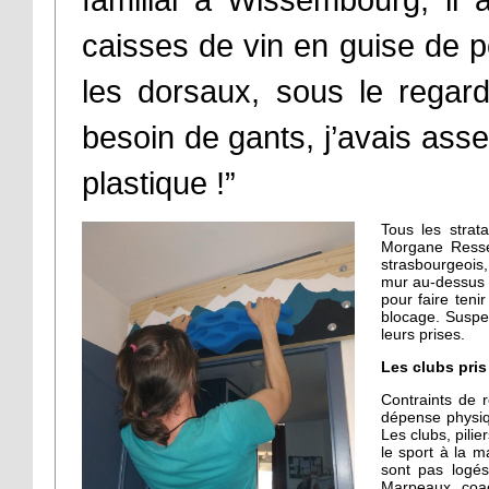
familial à Wissembourg, il 
caisses de vin en guise de p
les dorsaux, sous le rega
besoin de gants, j’avais ass
plastique !”
Tous les strat
Morgane Resse 
strasbourgeois, 
mur au-dessus d
pour faire teni
blocage. Suspe
leurs prises.
Les clubs pris
Contraints de 
dépense physiqu
Les clubs, pilie
le sport à la m
sont pas logé
Marpeaux, coac