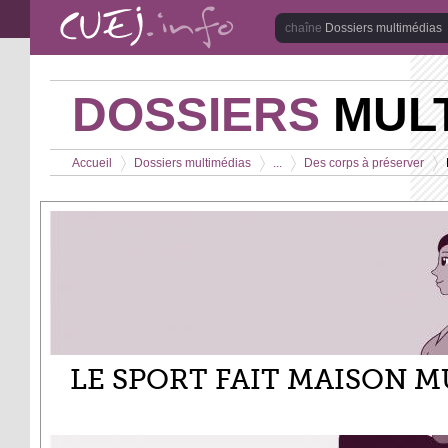
Aller au contenu principal
Dossiers multimédias
DOSSIERS
MULT
Vous êtes ici
Accueil
Dossiers multimédias
...
Des corps à préserver
>
>
>
>
LE SPORT FAIT MAISON M