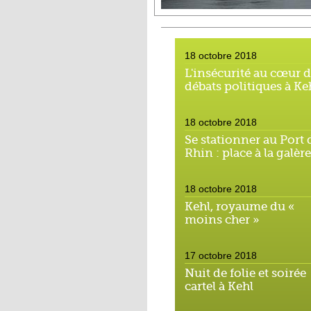
18 octobre 2018
L'insécurité au cœur 
débats politiques à Ke
18 octobre 2018
Se stationner au Port 
Rhin : place à la galère
18 octobre 2018
Kehl, royaume du «
moins cher »
17 octobre 2018
Nuit de folie et soirée
cartel à Kehl