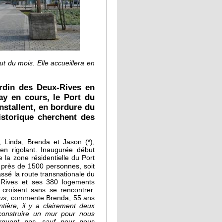
t du mois. Elle accueillera en
ardin des Deux-Rives en
ay en cours, le Port du
nstallent, en bordure du
historique cherchent des
 Linda, Brenda et Jason (*),
 en rigolant. Inaugurée début
 la zone résidentielle du Port
près de 1500 personnes,
e
soit
passé la route transnationale du
 Rives et ses 380 logements
croisent sans se rencontrer.
ous
, commente Brenda, 55 ans
tière, il y a clairement deux
t construire un mur pour nous
rquent pas, sauf pour nous