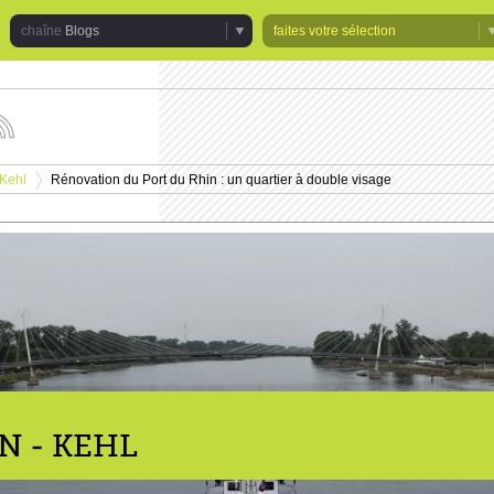
Blogs
faites votre sélection
uivez
s
tualités
 Kehl
Rénovation du Port du Rhin : un quartier à double visage
e
>
haîne
logs
N - KEHL