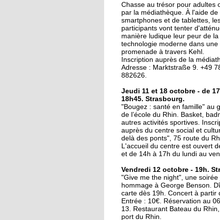
La ligne D sur les rails
Chasse au trésor pour adultes 
par la médiathèque. À l'aide de
smartphones et de tablettes, le
participants vont tenter d'attén
manière ludique leur peur de la
20 octobre 2017
technologie moderne dans une
Le Port-du-Rhin, para
promenade à travers Kehl.
perdu du graffiti
Inscription auprès de la médiat
Adresse : Marktstraße 9. +49 7
strasbourgeois ?
882626.
19 octobre 2017
Jeudi 11 et 18 octobre - de 1
18h45. Strasbourg.
Mixité en constructio
"Bougez : santé en famille" au
de l’école du Rhin. Basket, bad
autres activités sportives. Inscri
auprès du centre social et cultu
19 octobre 2017
delà des ponts", 75 route du Rh
L'accueil du centre est ouvert 
Y a-t-il un interprète
et de 14h à 17h du lundi au ven
dans la salle?
Vendredi 12 octobre - 19h. St
"Give me the night", une soirée
17 octobre 2017
hommage à George Benson. Dîn
carte dès 19h. Concert à partir
Accès cyclables : le Po
Entrée : 10€. Réservation au 0
du-Rhin mouline enc
13. Restaurant Bateau du Rhin,
port du Rhin.