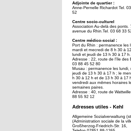
Adjointe de quartier :
La clinique des belles
Anne-Pernelle Richardot Tel. 0
mécaniques
52
Centre socio-culturel
Association Au-delà des ponts. 
15 septembre 2015
avenue du Rhin.Tel. 03 68 33 5
L'Allemagne intensifie
contrôles entre Kehl e
Centre médico-social :
Port du Rhin : permanence les l
Strasbourg
mardi et mecredi de 8 h 30 à 12 
lundi et jeudi de 13 h 30 à 17 h.
29 septembre 2014
Adresse : 22, route de l'île des E
03 88 45 52 80
Une piscine pour sept
Musau : permanence les lundi, 
jeudi de 13 h 30 à 17 h ; le mer
h 30 à 12 h et de 13 h 30 à 17 h
vendredi aux mêmes horaires l
26 septembre 2014
semaines paires.
Adresse : 40, route de Wattwiller
Kehl ouvre ses bras au
88 55 92 12
chômeurs français
Adresses utiles - Kehl
26 septembre 2014
Allgemeine Sozialverwaltung (st
(Administration sociale de la vill
Le nouveau chapiteau
Großherzog-Friedrich-Str. 16,
Graine de cirque est s
Telefon 07851 88-1265