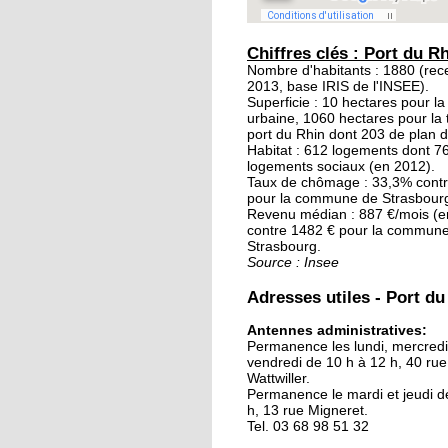
20 septembre 2015
Les jardins éphémère
Chiffres clés : Port du R
des Deux-Rives: un
Nombre d'habitants : 1880 (re
2013, base IRIS de l'INSEE).
patrimoine inexploré 
Superficie : 10 hectares pour l
méconnu
urbaine, 1060 hectares pour la t
port du Rhin dont 203 de plan d
19 septembre 2015
Habitat : 612 logements dont 
logements sociaux (en 2012).
Avant, un poste de
Taux de chômage : 33,3% cont
douane à Kehl
pour la commune de Strasbour
Revenu médian : 887 €/mois (e
contre 1482 € pour la commun
18 septembre 2015
Strasbourg.
Source : Insee
Notre sélection pour l
week-end des deux cô
Adresses utiles - Port du
du Rhin
Antennes administratives:
Permanence les lundi, mercredi
18 septembre 2015
vendredi de 10 h à 12 h, 40 rue
Les Kehlois se mobili
Wattwiller.
pour aider les réfugié
Permanence le mardi et jeudi d
h, 13 rue Migneret.
Tel. 03 68 98 51 32
17 septembre 2015