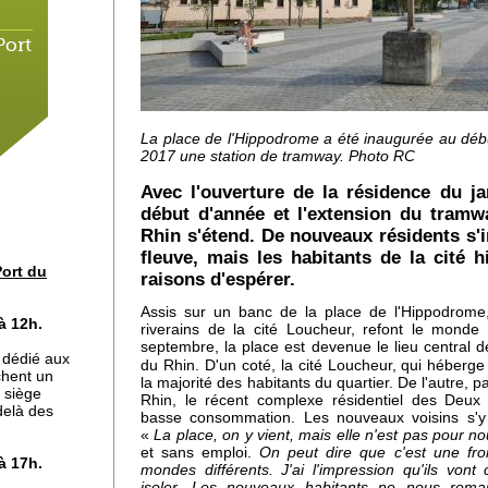
Port
La place de l'Hippodrome a été inaugurée au débu
2017 une station de tramway. Photo RC
Avec l'ouverture de la résidence du j
début d'année et l'extension du tramw
Rhin s'étend. De nouveaux résidents s'i
fleuve, mais les habitants de la cité 
ort du
raisons d'espérer.
 de
Assis sur un banc de la place de l'Hippodrome,
à 12h.
riverains de la cité Loucheur, refont le monde
septembre, la place est devenue le lieu central de
r dédié aux
du Rhin. D'un coté, la cité Loucheur, qui héberg
chent un
la majorité des habitants du quartier. De l'autre, 
-
 siège
Rhin, le récent complexe résidentiel des Deux
 delà des
basse consommation. Les nouveaux voisins s'y 
«
La place, on y vient, mais elle n'est pas pour n
et sans emploi.
On peut dire que c'est une fron
à 17h.
mondes différents. J'ai l'impression qu'ils von
isoler. Les nouveaux habitants ne nous rema