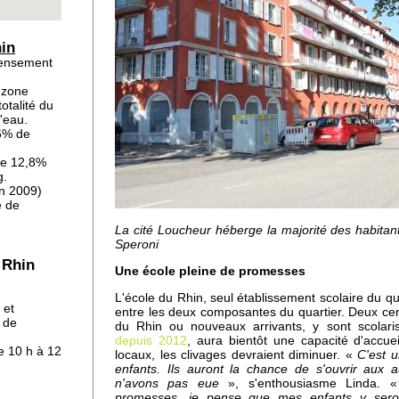
s
hin
censement
et
a zone
otalité du
'eau.
76% de
re 12,8%
g.
n 2009)
e de
La cité Loucheur héberge la majorité des habitan
e
Speroni
tés
 Rhin
Une école pleine de promesses
L'école du Rhin, seul établissement scolaire du quar
 et
entre les deux composantes du quartier. Deux cent
 de
du Rhin ou nouveaux arrivants, y sont scolar
sent
depuis 2012
, aura bientôt une capacité d'accue
s
e 10 h à 12
locaux, les clivages devraient diminuer. «
C'est 
enfants. Ils auront la chance de s'ouvrir aux
n'avons pas eue
», s'enthousiasme Linda.
promesses, je pense que mes enfants y sero