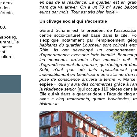
en bas de la résidence. Le quartier est en gra
r deux
tram qui va arriver. On a un 70 m² avec balcon
n des
euros par mois. Tout est très bien isolé
».
hérents,
Un clivage social qui s'accentue
ts
 00.
Gérard Schann est le président de l'associatio
centre socio-culturel est basé dans la cité. P
rasbourg.
s'explique notamment par l'emplacement géo
rant L’île
habitants du quartier Loucheur sont coincés entr
 petite
Rhin. Ils ont développé un comportement 
ent
d'appartenance avec une forte identité. Beaucoup c
r à
culturel
les nouveaux arrivants d'un mauvais oeil. I
hain
d'agrandissement du quartier, qui s'intègrent dan
Kehl, n'ont pas été faits spécialement po
indéniablement en bénéficier même s'ils ne s'en 
prise de conscience arrivera à terme
». Marcell
espère «
qu'il y aura des commerces grâce à l'arr
la résidence senior
[qui occupe 110 places dans la
en
Elle qui vit dans le quartier depuis l'âge de cinq a
avait «
cinq restaurants, quatre boucheries, tr
bistrots
».
 son