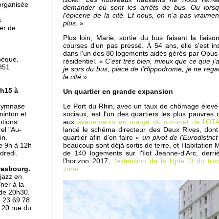
organisée
demander où sont les arrêts de bus. Ou lorsqu
l'épicerie de la cité. Et nous, on n'a pas vraime
s
plus.
»
uer de
Plus loin, Marie, sortie du bus faisant la liais
courses d'un pas pressé.
À
54 ans, elle s'est i
dis
dans l'un des 80 logements aidés gérés par Opu
hèque.
résidentiel. «
C'est très bien, mieux que ce que j
851
je sors du bus, place de l'Hippodrome, je ne reg
la cité
».
7h15 à
Un quartier en grande expansion
n
Le Port du Rhin, avec un taux de chômage élevé
 gymnase
sociaux, est l'un des quartiers les plus pauvres
minton et
aux
évènements en marge du sommet de l'OT
ptions
lancé le schéma directeur des Deux Rives, dont
rel "Au-
quartier afin d'en faire «
un pivot de l'Eurodistrict
in.
beaucoup sont déjà sortis de terre, et Habitation
de 9h à 12h
de 140 logements sur l'îlot Jeanne-d'Arc, derr
dredi.
l'horizon 2017,
l'extension de la ligne D du tr
zone.
rasbourg.
 jazz en
er à la
 de 20h30.
rt-
6 23 69 78
ore
 20 rue du