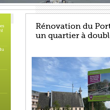
Rénovation du Port
des
hl
un quartier à doubl
du