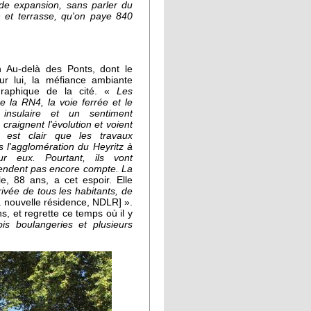
nde expansion, sans parler du
 et terrasse, qu'on paye 840
n Au-delà des Ponts, dont le
our lui, la méfiance ambiante
graphique de la cité. «
Les
e la RN4, la voie ferrée et le
insulaire et un sentiment
raignent l'évolution et voient
l est clair que les travaux
s l'agglomération du Heyritz à
ur eux. Pourtant, ils vont
rendent pas encore compte. La
e, 88 ans, a cet espoir. Elle
ivée de tous les habitants, de
 nouvelle résidence, NDLR] ».
ns, et regrette ce temps où il y
ois boulangeries et plusieurs