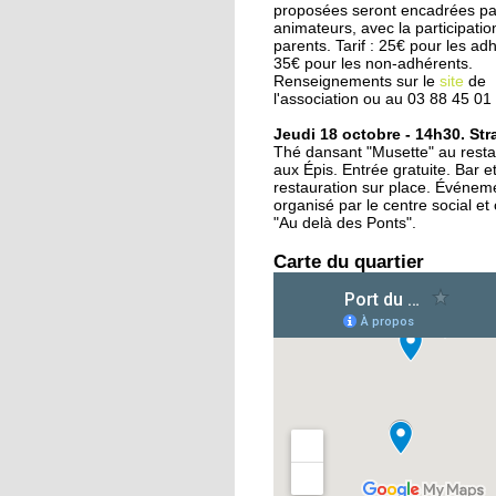
d'Amsterdam
proposées seront encadrées pa
animateurs, avec la participatio
parents. Tarif : 25€ pour les ad
35€ pour les non-adhérents.
25 septembre 2015
Renseignements sur le
site
de
Deux rives, treize pon
l'association ou au 03 88 45 01
en six siècles
Jeudi 18 octobre - 14h30. St
Thé dansant "Musette" au restau
aux Épis. Entrée gratuite. Bar et
24 septembre 2015
restauration sur place. Événem
L'Ososphère : de retou
organisé par le centre social et 
la Coop dès l'an proc
"Au delà des Ponts".
?
Carte du quartier
24 septembre 2015
Le centre équestre des
Deux Rives remonte 
selle
22 septembre 2015
Oüday, 16 ans, réfugié
syrien, concentré sur
futur