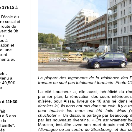
e 17h15 à
a
l'école du
re social et
 route du
vert de 9h
 au
es à
iation et
e
ce, une
sont
ements au
ehl.
La plupart des logements de la résidence des 
 Menu à
travaux ne sont pas totalement terminés. Photo 
: 49,50€.
de
La cité Loucheur a, elle aussi, bénéficié du ré
premier plan, la rénovation des cours intérieure
e
misère
, pour Aïssa, livreur de 40 ans né dans l
 à 11h30.
derniers ici, ils nous ont mis dans un coin. Il y a t
pour épaissir les murs ont été faits. Mais j'
ait
chuchoter
». Un discours partagé par beaucoup d'
0 à 6 ans
par les nouveaux riverains. «
On est vraiment bi
e la
Marcino, installée avec son mari depuis mai 2
amille".
rt
Allemagne ou au centre de Strasbourg, et des pe
tés