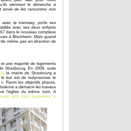
'ils viennent le dimanche à
nt envie de les rencontrer non
on avec le tramway, porte ses
nstallée avec ses deux enfants
s 67 dans le nouveau complexe
'avais à Bischheim. Mais quand
arde même pas en direction de
 et une majorité de logements
 de Strasbourg. En 2009, suite
AN
, la mairie de Strasbourg a
 le but est de redynamiser le
». Parmi les objectifs phares,
 Moderne a démarré les travaux
ière l'église du même nom. A
amway vers Kehl desservira la