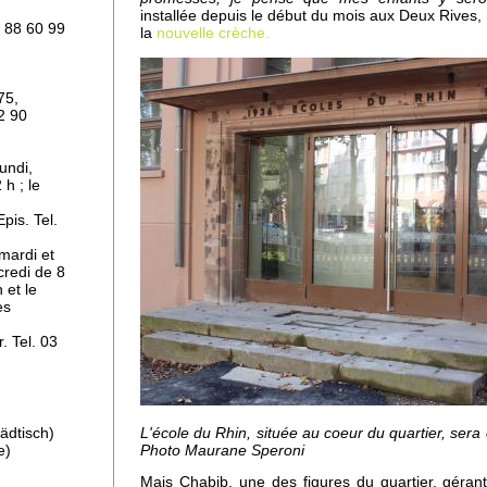
installée depuis le début du mois aux Deux Rives, e
3 88 60 99
la
nouvelle crèche.
75,
2 90
 les
t
undi,
h ; le
pis. Tel.
mardi et
credi de 8
 et le
es
. Tel. 03
x
L'école du Rhin, située au coeur du quartier, ser
ädtisch)
Photo Maurane Speroni
e)
 de
ur
Mais Chabib, une des figures du quartier, gérant 