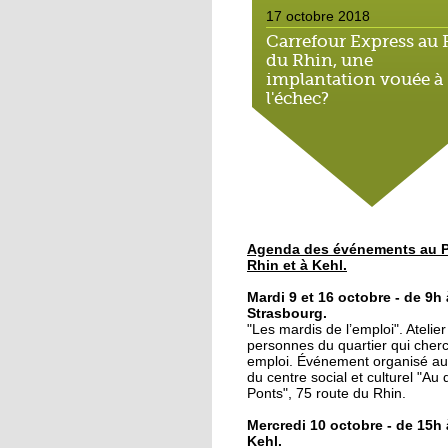
17 octobre 2018
Carrefour Express au 
du Rhin, une
implantation vouée à
l'échec?
17 octobre 2018
Le bateau-école met le
cap sur l'emploi
16 octobre 2018
Agenda des événements au P
Le Port du Rhin, terre
Rhin et à Kehl.
graff
Mardi 9 et 16 octobre - de 9h 
Strasbourg.
"Les mardis de l’emploi". Atelie
12 octobre 2018
personnes du quartier qui cher
Du lien social au petit
emploi. Événement organisé au
déjeuner
du centre social et culturel "Au
Ponts", 75 route du Rhin.
Mercredi 10 octobre - de 15h 
11 octobre 2018
Kehl.