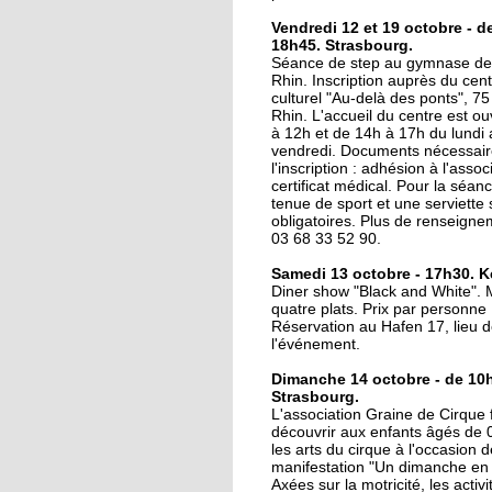
16 octobre 2017
Vendredi 12 et 19 octobre - d
18h45. Strasbourg.
La lecture au coin de l
Séance de step au gymnase de 
rue
Rhin. Inscription auprès du cent
culturel "Au-delà des ponts", 75
Rhin. L'accueil du centre est ou
16 octobre 2017
à 12h et de 14h à 17h du lundi
vendredi. Documents nécessair
Au Port-du-Rhin, une
l'inscription : adhésion à l'assoc
micro crèche complèt
certificat médical. Pour la séan
l'offre de garde
tenue de sport et une serviette 
obligatoires. Plus de renseign
03 68 33 52 90.
16 octobre 2017
Le Cyclotour s'élance
Samedi 13 octobre - 17h30. K
sous le soleil
Diner show "Black and White".
quatre plats. Prix par personne 
Réservation au Hafen 17, lieu 
l'événement.
14 octobre 2017
Deux-Rives : "Eviter d
Dimanche 14 octobre - de 10h
faire des contresens"
Strasbourg.
L'association Graine de Cirque f
découvrir aux enfants âgés de 
les arts du cirque à l'occasion d
12 octobre 2017
manifestation "Un dimanche en f
Du Port du Rhin au po
Axées sur la motricité, les activi