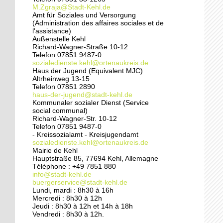
pied
M.Zgraja@Stadt-Kehl.de
Amt für Soziales und Versorgung
(Administration des affaires sociales et de
24 septembre 2014
l'assistance)
Pédagogie ouverte à la
Außenstelle Kehl
crèche sans frontières
Richard-Wagner-Straße 10-12
Telefon 07851 9487-0
sozialedienste.kehl@ortenaukreis.de
Haus der Jugend (Equivalent MJC)
24 septembre 2014
Altrheinweg 13-15
Une vie de chantier à
Telefon 07851 2890
l'école du Rhin
haus-der-jugend@stadt-kehl.de
Kommunaler sozialer Dienst (Service
social communal)
Richard-Wagner-Str. 10-12
24 septembre 2014
Telefon 07851 9487-0
Rénovation du Port du
- Kreissozialamt - Kreisjugendamt
Rhin : un quartier à
sozialedienste.kehl@ortenaukreis.de
double visage
Mairie de Kehl
Hauptstraße 85, 77694 Kehl, Allemagne
Téléphone : +49 7851 880
23 septembre 2014
info@stadt-kehl.de
buergerservice@stadt-kehl.de
Une nouvelle horloge
Lundi, mardi : 8h30 à 16h
pour la cathédrale
Mercredi : 8h30 à 12h
Jeudi : 8h30 à 12h et 14h à 18h
Vendredi : 8h30 à 12h.
20 septembre 2014