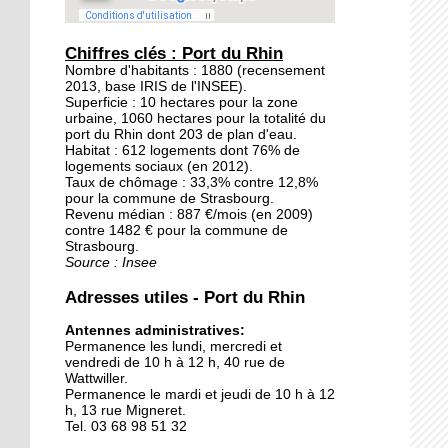
20 septembre 2015
Les jardins éphémères
Chiffres clés : Port du Rhin
des Deux-Rives: un
Nombre d'habitants : 1880 (recensement
2013, base IRIS de l'INSEE).
patrimoine inexploré et
Superficie : 10 hectares pour la zone
méconnu
urbaine, 1060 hectares pour la totalité du
port du Rhin dont 203 de plan d'eau.
19 septembre 2015
Habitat : 612 logements dont 76% de
logements sociaux (en 2012).
Avant, un poste de
Taux de chômage : 33,3% contre 12,8%
douane à Kehl
pour la commune de Strasbourg.
Revenu médian : 887 €/mois (en 2009)
contre 1482 € pour la commune de
18 septembre 2015
Strasbourg.
Source : Insee
Notre sélection pour le
week-end des deux côtés
Adresses utiles - Port du Rhin
du Rhin
Antennes administratives:
Permanence les lundi, mercredi et
18 septembre 2015
vendredi de 10 h à 12 h, 40 rue de
Les Kehlois se mobilisent
Wattwiller.
pour aider les réfugiés
Permanence le mardi et jeudi de 10 h à 12
h, 13 rue Migneret.
Tel. 03 68 98 51 32
17 septembre 2015