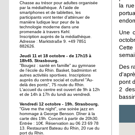
La ligne D sur les rails
Chasse au trésor pour adultes organisée
la ru
par la médiathèque. À l'aide de
portu
smartphones et de tablettes, les
participants vont tenter d'atténuer de
endom
manière ludique leur peur de la
20 octobre 2017
technologie moderne dans une
Le Port-du-Rhin, paradis
Une c
promenade à travers Kehl.
perdu du graffiti
Inscription auprès de la médiathèque.
octob
Adresse : Marktstraße 9. +49 7851
strasbourgeois ?
882626.
Cette
semai
19 octobre 2017
Jeudi 11 et 18 octobre - de 17h15 à
18h45. Strasbourg.
Mixité en construction
"Bougez : santé en famille" au gymnase
Des ra
de l’école du Rhin. Basket, badminton et
d'apr
autres activités sportives. Inscriptions
auprès du centre social et culturel "Au-
pont d
19 octobre 2017
delà des ponts", 75 route du Rhin.
2 des
L'accueil du centre est ouvert de 9h à 12h
Y a-t-il un interprète
et de 14h à 17h du lundi au vendredi.
bassi
dans la salle?
Vendredi 12 octobre - 19h. Strasbourg.
"Give me the night", une soirée jazz en
17 octobre 2017
hommage à George Benson. Dîner à la
carte dès 19h. Concert à partir de 20h30.
Accès cyclables : le Port-
Entrée : 10€. Réservation au 06 23 69 78
du-Rhin mouline encore
13. Restaurant Bateau du Rhin, 20 rue du
port du Rhin.