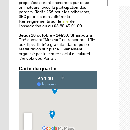
d'Amsterdam
proposées seront encadrées par deux
animateurs, avec la participation des
parents. Tarif : 25€ pour les adhérents,
35€ pour les non-adhérents.
25 septembre 2015
Renseignements sur le
site
de
Deux rives, treize ponts
l'association ou au 03 88 45 01 00.
en six siècles
Jeudi 18 octobre - 14h30. Strasbourg.
Thé dansant "Musette" au restaurant L’île
aux Épis. Entrée gratuite. Bar et petite
24 septembre 2015
restauration sur place. Événement
L'Ososphère : de retour à
organisé par le centre social et culturel
la Coop dès l'an prochain
"Au delà des Ponts".
?
Carte du quartier
24 septembre 2015
Le centre équestre des
Deux Rives remonte en
selle
22 septembre 2015
Oüday, 16 ans, réfugié
syrien, concentré sur son
futur