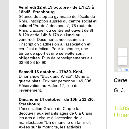
16 octobre 2017
Vendredi 12 et 19 octobre - de 17h15 à
18h45. Strasbourg.
La lecture au coin de la
Séance de step au gymnase de l'école du
rue
Rhin. Inscription auprès du centre social et
culturel "Au-delà des ponts", 75 route du
Rhin. L'accueil du centre est ouvert de 9h
16 octobre 2017
à 12h et de 14h à 17h du lundi au
vendredi. Documents nécessaires à
Au Port-du-Rhin, une
l'inscription : adhésion à l'association et
micro crèche complète
certificat médical. Pour la séance, une
l'offre de garde
tenue de sport et une serviette sont
obligatoires. Plus de renseignements au
03 68 33 52 90.
16 octobre 2017
Le Cyclotour s'élance
Samedi 13 octobre - 17h30. Kehl.
sous le soleil
Diner show "Black and White". Menu à
Carte
quatre plats. Prix par personne : 49,50€.
Réservation au Hafen 17, lieu de
G. J.
l'événement.
14 octobre 2017
Deux-Rives : "Eviter de
Dimanche 14 octobre - de 10h à 11h30.
faire des contresens"
Strasbourg.
Trans
L'association Graine de Cirque fait
découvrir aux enfants âgés de 0 à 6 ans
Urba
les arts du cirque à l'occasion de la
12 octobre 2017
manifestation "Un dimanche en famille".
Du Port du Rhin au port
Axées sur la motricité, les activités