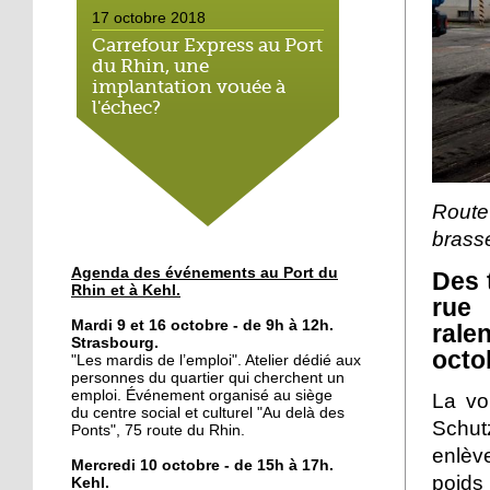
17 octobre 2018
Carrefour Express au Port
du Rhin, une
implantation vouée à
l'échec?
17 octobre 2018
Le bateau-école met le
cap sur l'emploi
Rout
brass
16 octobre 2018
Agenda des événements au Port du
Des 
Le Port du Rhin, terre de
Rhin et à Kehl.
rue 
graff
Mardi 9 et 16 octobre - de 9h à 12h.
rale
Strasbourg.
octo
"Les mardis de l’emploi". Atelier dédié aux
12 octobre 2018
personnes du quartier qui cherchent un
Du lien social au petit-
emploi. Événement organisé au siège
La vo
déjeuner
du centre social et culturel "Au delà des
Schut
Ponts", 75 route du Rhin.
enlève
Mercredi 10 octobre - de 15h à 17h.
11 octobre 2018
poids 
Kehl.