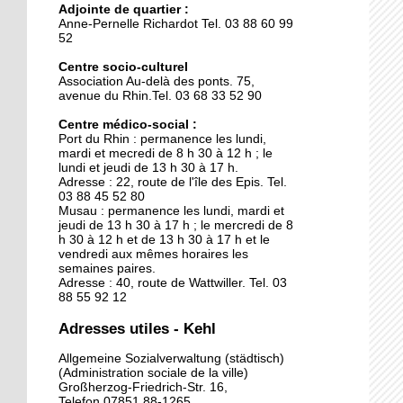
Adjointe de quartier :
La clinique des belles
Anne-Pernelle Richardot Tel. 03 88 60 99
mécaniques
52
Centre socio-culturel
Association Au-delà des ponts. 75,
15 septembre 2015
avenue du Rhin.Tel. 03 68 33 52 90
L'Allemagne intensifie les
contrôles entre Kehl et
Centre médico-social :
Port du Rhin : permanence les lundi,
Strasbourg
mardi et mecredi de 8 h 30 à 12 h ; le
lundi et jeudi de 13 h 30 à 17 h.
29 septembre 2014
Adresse : 22, route de l'île des Epis. Tel.
03 88 45 52 80
Une piscine pour sept
Musau : permanence les lundi, mardi et
jeudi de 13 h 30 à 17 h ; le mercredi de 8
h 30 à 12 h et de 13 h 30 à 17 h et le
vendredi aux mêmes horaires les
26 septembre 2014
semaines paires.
Adresse : 40, route de Wattwiller. Tel. 03
Kehl ouvre ses bras aux
88 55 92 12
chômeurs français
Adresses utiles - Kehl
26 septembre 2014
Allgemeine Sozialverwaltung (städtisch)
(Administration sociale de la ville)
Le nouveau chapiteau de
Großherzog-Friedrich-Str. 16,
Graine de cirque est sur
Telefon 07851 88-1265