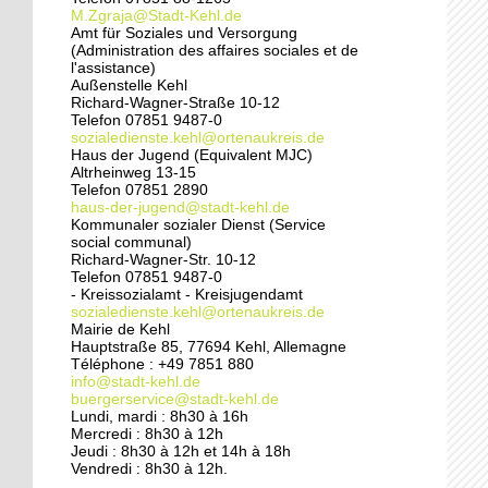
pied
M.Zgraja@Stadt-Kehl.de
Amt für Soziales und Versorgung
(Administration des affaires sociales et de
24 septembre 2014
l'assistance)
Pédagogie ouverte à la
Außenstelle Kehl
crèche sans frontières
Richard-Wagner-Straße 10-12
Telefon 07851 9487-0
sozialedienste.kehl@ortenaukreis.de
Haus der Jugend (Equivalent MJC)
24 septembre 2014
Altrheinweg 13-15
Une vie de chantier à
Telefon 07851 2890
l'école du Rhin
haus-der-jugend@stadt-kehl.de
Kommunaler sozialer Dienst (Service
social communal)
Richard-Wagner-Str. 10-12
24 septembre 2014
Telefon 07851 9487-0
Rénovation du Port du
- Kreissozialamt - Kreisjugendamt
Rhin : un quartier à
sozialedienste.kehl@ortenaukreis.de
double visage
Mairie de Kehl
Hauptstraße 85, 77694 Kehl, Allemagne
Téléphone : +49 7851 880
23 septembre 2014
info@stadt-kehl.de
buergerservice@stadt-kehl.de
Une nouvelle horloge
Lundi, mardi : 8h30 à 16h
pour la cathédrale
Mercredi : 8h30 à 12h
Jeudi : 8h30 à 12h et 14h à 18h
Vendredi : 8h30 à 12h.
20 septembre 2014