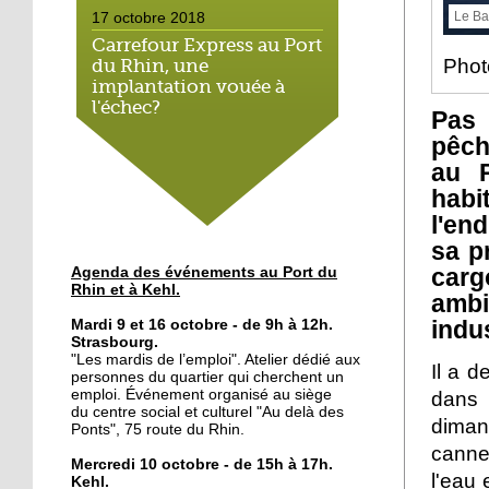
Le Ba
17 octobre 2018
Carrefour Express au Port
Phot
du Rhin, une
implantation vouée à
l'échec?
Pas 
pêch
17 octobre 2018
au P
Le bateau-école met le
habi
cap sur l'emploi
l'en
sa p
16 octobre 2018
carg
Agenda des événements au Port du
Le Port du Rhin, terre de
Rhin et à Kehl.
amb
graff
indu
Mardi 9 et 16 octobre - de 9h à 12h.
Strasbourg.
"Les mardis de l’emploi". Atelier dédié aux
12 octobre 2018
Il a 
personnes du quartier qui cherchent un
Du lien social au petit-
emploi. Événement organisé au siège
dans 
déjeuner
du centre social et culturel "Au delà des
diman
Ponts", 75 route du Rhin.
canne
Mercredi 10 octobre - de 15h à 17h.
11 octobre 2018
l'eau 
Kehl.