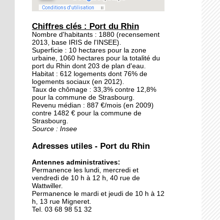
20 septembre 2015
Les jardins éphémères
Chiffres clés : Port du Rhin
des Deux-Rives: un
Nombre d'habitants : 1880 (recensement
2013, base IRIS de l'INSEE).
patrimoine inexploré et
Superficie : 10 hectares pour la zone
méconnu
urbaine, 1060 hectares pour la totalité du
port du Rhin dont 203 de plan d'eau.
19 septembre 2015
Habitat : 612 logements dont 76% de
logements sociaux (en 2012).
Avant, un poste de
Taux de chômage : 33,3% contre 12,8%
douane à Kehl
pour la commune de Strasbourg.
Revenu médian : 887 €/mois (en 2009)
contre 1482 € pour la commune de
18 septembre 2015
Strasbourg.
Source : Insee
Notre sélection pour le
week-end des deux côtés
Adresses utiles - Port du Rhin
du Rhin
Antennes administratives:
Permanence les lundi, mercredi et
18 septembre 2015
vendredi de 10 h à 12 h, 40 rue de
Les Kehlois se mobilisent
Wattwiller.
pour aider les réfugiés
Permanence le mardi et jeudi de 10 h à 12
h, 13 rue Migneret.
Tel. 03 68 98 51 32
17 septembre 2015