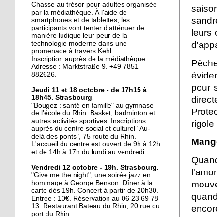
La ligne D sur les rails
Chasse au trésor pour adultes organisée
saiso
par la médiathèque. À l'aide de
sandr
smartphones et de tablettes, les
participants vont tenter d'atténuer de
leurs 
manière ludique leur peur de la
20 octobre 2017
d'app
technologie moderne dans une
Le Port-du-Rhin, paradis
promenade à travers Kehl.
perdu du graffiti
Inscription auprès de la médiathèque.
Pêche
Adresse : Marktstraße 9. +49 7851
strasbourgeois ?
évide
882626.
pour 
19 octobre 2017
Jeudi 11 et 18 octobre - de 17h15 à
18h45. Strasbourg.
direct
Mixité en construction
"Bougez : santé en famille" au gymnase
Prote
de l’école du Rhin. Basket, badminton et
autres activités sportives. Inscriptions
rigole
auprès du centre social et culturel "Au-
19 octobre 2017
delà des ponts", 75 route du Rhin.
Mange
L'accueil du centre est ouvert de 9h à 12h
Y a-t-il un interprète
et de 14h à 17h du lundi au vendredi.
dans la salle?
Quand
Vendredi 12 octobre - 19h. Strasbourg.
l'amo
"Give me the night", une soirée jazz en
17 octobre 2017
mouvem
hommage à George Benson. Dîner à la
carte dès 19h. Concert à partir de 20h30.
Accès cyclables : le Port-
quand
Entrée : 10€. Réservation au 06 23 69 78
du-Rhin mouline encore
13. Restaurant Bateau du Rhin, 20 rue du
encor
port du Rhin.