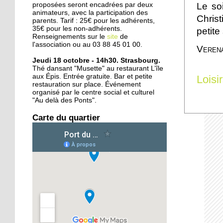
d'Amsterdam
Le so
proposées seront encadrées par deux
animateurs, avec la participation des
Christ
parents. Tarif : 25€ pour les adhérents,
35€ pour les non-adhérents.
petite
25 septembre 2015
Renseignements sur le
site
de
Deux rives, treize ponts
l'association ou au 03 88 45 01 00.
Veren
en six siècles
Jeudi 18 octobre - 14h30. Strasbourg.
Thé dansant "Musette" au restaurant L’île
aux Épis. Entrée gratuite. Bar et petite
Loisi
24 septembre 2015
restauration sur place. Événement
L'Ososphère : de retour à
organisé par le centre social et culturel
la Coop dès l'an prochain
"Au delà des Ponts".
?
Carte du quartier
24 septembre 2015
Le centre équestre des
Deux Rives remonte en
selle
22 septembre 2015
Oüday, 16 ans, réfugié
syrien, concentré sur son
futur