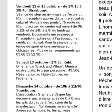
excep
16 octobre 2017
Vendredi 12 et 19 octobre - de 17h15 à
seau 
18h45. Strasbourg.
La lecture au coin de la
soir.
Séance de step au gymnase de l'école du
rue
Rhin. Inscription auprès du centre social et
Il pré
culturel "Au-delà des ponts", 75 route du
L'hom
Rhin. L'accueil du centre est ouvert de 9h
16 octobre 2017
à 12h et de 14h à 17h du lundi au
marm
vendredi. Documents nécessaires à
Au Port-du-Rhin, une
l'inscription : adhésion à l'association et
sandw
micro crèche complète
certificat médical. Pour la séance, une
l'offre de garde
qui o
tenue de sport et une serviette sont
obligatoires. Plus de renseignements au
n'en 
03 68 33 52 90.
16 octobre 2017
Jean-
Le Cyclotour s'élance
Samedi 13 octobre - 17h30. Kehl.
sous le soleil
Diner show "Black and White". Menu à
Un de
quatre plats. Prix par personne : 49,50€.
« bonj
Réservation au Hafen 17, lieu de
l'événement.
Pêche
14 octobre 2017
Deux-Rives : "Eviter de
trouve
Dimanche 14 octobre - de 10h à 11h30.
faire des contresens"
Strasbourg.
Neuhof
L'association Graine de Cirque fait
d'êtr
découvrir aux enfants âgés de 0 à 6 ans
les arts du cirque à l'occasion de la
12 octobre 2017
Port d
manifestation "Un dimanche en famille".
Du Port du Rhin au port
Axées sur la motricité, les activités