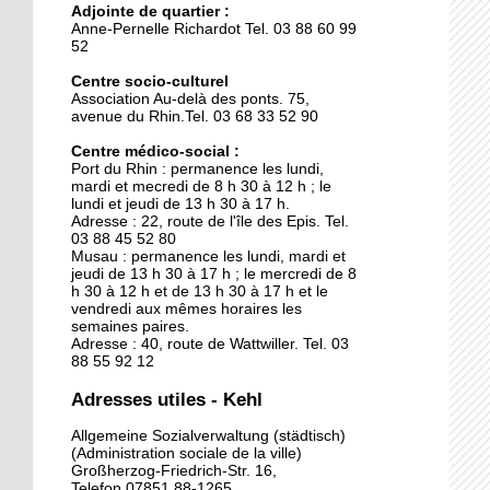
Adjointe de quartier :
La clinique des belles
Anne-Pernelle Richardot Tel. 03 88 60 99
mécaniques
52
Centre socio-culturel
Association Au-delà des ponts. 75,
15 septembre 2015
avenue du Rhin.Tel. 03 68 33 52 90
L'Allemagne intensifie les
contrôles entre Kehl et
Centre médico-social :
Port du Rhin : permanence les lundi,
Strasbourg
mardi et mecredi de 8 h 30 à 12 h ; le
lundi et jeudi de 13 h 30 à 17 h.
29 septembre 2014
Adresse : 22, route de l'île des Epis. Tel.
03 88 45 52 80
Une piscine pour sept
Musau : permanence les lundi, mardi et
jeudi de 13 h 30 à 17 h ; le mercredi de 8
h 30 à 12 h et de 13 h 30 à 17 h et le
vendredi aux mêmes horaires les
26 septembre 2014
semaines paires.
Adresse : 40, route de Wattwiller. Tel. 03
Kehl ouvre ses bras aux
88 55 92 12
chômeurs français
Adresses utiles - Kehl
26 septembre 2014
Allgemeine Sozialverwaltung (städtisch)
(Administration sociale de la ville)
Le nouveau chapiteau de
Großherzog-Friedrich-Str. 16,
Graine de cirque est sur
Telefon 07851 88-1265