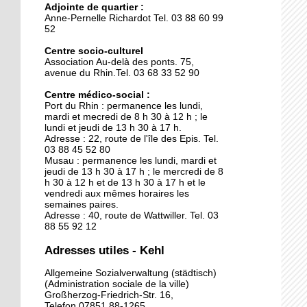
Adjointe de quartier :
La clinique des belles
Anne-Pernelle Richardot Tel. 03 88 60 99
mécaniques
52
Centre socio-culturel
Association Au-delà des ponts. 75,
15 septembre 2015
avenue du Rhin.Tel. 03 68 33 52 90
L'Allemagne intensifie les
contrôles entre Kehl et
Centre médico-social :
Port du Rhin : permanence les lundi,
Strasbourg
mardi et mecredi de 8 h 30 à 12 h ; le
lundi et jeudi de 13 h 30 à 17 h.
29 septembre 2014
Adresse : 22, route de l'île des Epis. Tel.
03 88 45 52 80
Une piscine pour sept
Musau : permanence les lundi, mardi et
jeudi de 13 h 30 à 17 h ; le mercredi de 8
h 30 à 12 h et de 13 h 30 à 17 h et le
vendredi aux mêmes horaires les
26 septembre 2014
semaines paires.
Adresse : 40, route de Wattwiller. Tel. 03
Kehl ouvre ses bras aux
88 55 92 12
chômeurs français
Adresses utiles - Kehl
26 septembre 2014
Allgemeine Sozialverwaltung (städtisch)
(Administration sociale de la ville)
Le nouveau chapiteau de
Großherzog-Friedrich-Str. 16,
Graine de cirque est sur
Telefon 07851 88-1265