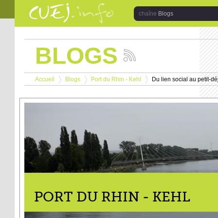
Aller au contenu principal
Blogs
BLOGS
Suivez
les
Vous êtes ici
actualités
Accueil
Blogs
Port du Rhin - Kehl
Du lien social au petit-d
de
>
>
>
la
chaîne
Blogs
PORT DU RHIN - KEHL