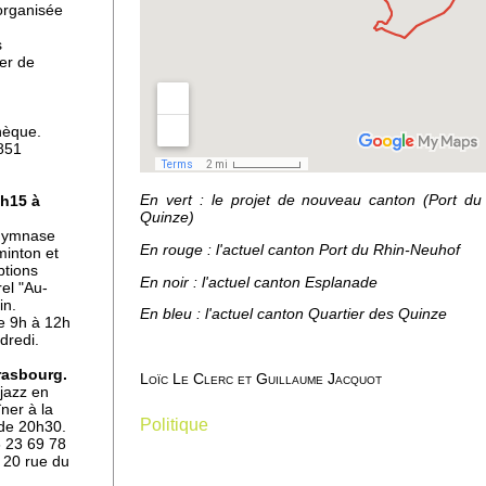
organisée
s
uer de
dis
hèque.
851
En vert : le projet de nouveau canton (Port du
7h15 à
Quinze)
n
 gymnase
En rouge : l'actuel canton Port du Rhin-Neuhof
minton et
ptions
En noir : l'actuel canton Esplanade
rel "Au-
in.
En bleu : l'actuel canton Quartier des Quinze
de 9h à 12h
dredi.
rasbourg.
Loïc Le Clerc et Guillaume Jacquot
 jazz en
er à la
Politique
 de 20h30.
rt-
6 23 69 78
ore
 20 rue du