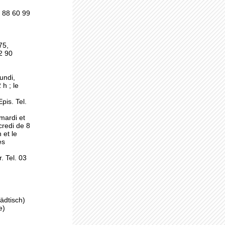
3 88 60 99
75,
2 90
 les
t
undi,
h ; le
pis. Tel.
mardi et
credi de 8
 et le
es
. Tel. 03
x
ädtisch)
e)
 de
ur