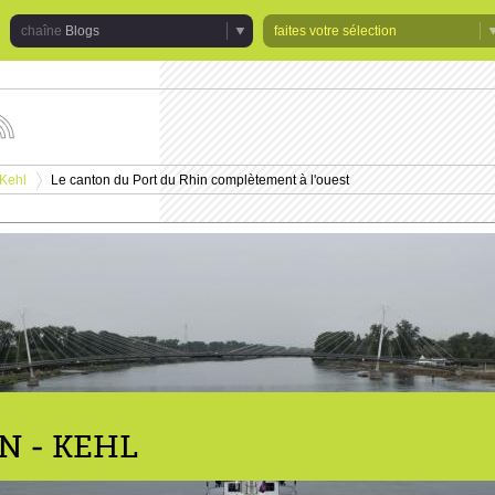
Blogs
faites votre sélection
uivez
s
tualités
 Kehl
Le canton du Port du Rhin complètement à l'ouest
e
>
haîne
logs
N - KEHL