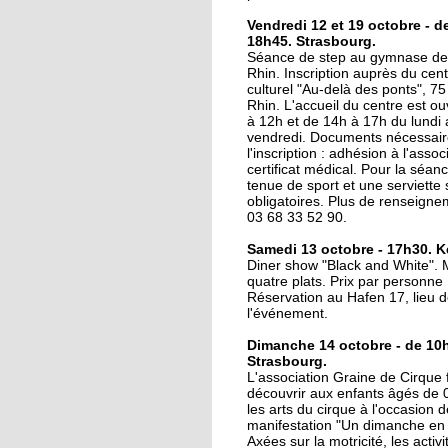
16 octobre 2017
Vendredi 12 et 19 octobre - d
18h45. Strasbourg.
La lecture au coin de l
Séance de step au gymnase de 
rue
Rhin. Inscription auprès du cent
culturel "Au-delà des ponts", 75
Rhin. L'accueil du centre est ou
16 octobre 2017
à 12h et de 14h à 17h du lundi
vendredi. Documents nécessair
Au Port-du-Rhin, une
l'inscription : adhésion à l'assoc
micro crèche complèt
certificat médical. Pour la séan
l'offre de garde
tenue de sport et une serviette 
obligatoires. Plus de renseign
03 68 33 52 90.
16 octobre 2017
Le Cyclotour s'élance
Samedi 13 octobre - 17h30. K
sous le soleil
Diner show "Black and White".
quatre plats. Prix par personne 
Réservation au Hafen 17, lieu 
l'événement.
14 octobre 2017
Deux-Rives : "Eviter d
Dimanche 14 octobre - de 10h
faire des contresens"
Strasbourg.
L'association Graine de Cirque f
découvrir aux enfants âgés de 
les arts du cirque à l'occasion d
12 octobre 2017
manifestation "Un dimanche en f
Du Port du Rhin au po
Axées sur la motricité, les activi