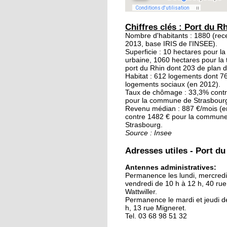
20 septembre 2015
Les jardins éphémère
Chiffres clés : Port du R
des Deux-Rives: un
Nombre d'habitants : 1880 (re
2013, base IRIS de l'INSEE).
patrimoine inexploré 
Superficie : 10 hectares pour l
méconnu
urbaine, 1060 hectares pour la t
port du Rhin dont 203 de plan d
19 septembre 2015
Habitat : 612 logements dont 
logements sociaux (en 2012).
Avant, un poste de
Taux de chômage : 33,3% cont
douane à Kehl
pour la commune de Strasbour
Revenu médian : 887 €/mois (e
contre 1482 € pour la commun
18 septembre 2015
Strasbourg.
Source : Insee
Notre sélection pour l
week-end des deux cô
Adresses utiles - Port du
du Rhin
Antennes administratives:
Permanence les lundi, mercredi
18 septembre 2015
vendredi de 10 h à 12 h, 40 rue
Les Kehlois se mobili
Wattwiller.
pour aider les réfugié
Permanence le mardi et jeudi d
h, 13 rue Migneret.
Tel. 03 68 98 51 32
17 septembre 2015