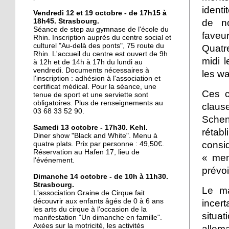
identi
16 octobre 2017
Vendredi 12 et 19 octobre - de 17h15 à
18h45. Strasbourg.
de n
La lecture au coin de la
Séance de step au gymnase de l'école du
rue
faveu
Rhin. Inscription auprès du centre social et
culturel "Au-delà des ponts", 75 route du
Quatr
Rhin. L'accueil du centre est ouvert de 9h
midi 
16 octobre 2017
à 12h et de 14h à 17h du lundi au
vendredi. Documents nécessaires à
Au Port-du-Rhin, une
les wa
l'inscription : adhésion à l'association et
micro crèche complète
certificat médical. Pour la séance, une
l'offre de garde
Ces c
tenue de sport et une serviette sont
obligatoires. Plus de renseignements au
claus
03 68 33 52 90.
16 octobre 2017
Schen
Le Cyclotour s'élance
Samedi 13 octobre - 17h30. Kehl.
rétab
sous le soleil
Diner show "Black and White". Menu à
consi
quatre plats. Prix par personne : 49,50€.
Réservation au Hafen 17, lieu de
« men
l'événement.
14 octobre 2017
prévoi
Deux-Rives : "Eviter de
Dimanche 14 octobre - de 10h à 11h30.
faire des contresens"
Strasbourg.
Le ma
L'association Graine de Cirque fait
découvrir aux enfants âgés de 0 à 6 ans
incer
les arts du cirque à l'occasion de la
12 octobre 2017
situat
manifestation "Un dimanche en famille".
Du Port du Rhin au port
Axées sur la motricité, les activités
allem