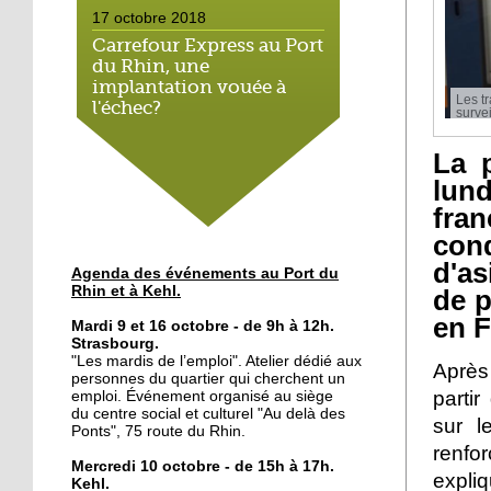
17 octobre 2018
Carrefour Express au Port
du Rhin, une
implantation vouée à
Les tr
l'échec?
survei
17 octobre 2018
La 
Le bateau-école met le
lun
cap sur l'emploi
fra
cond
16 octobre 2018
d'as
Agenda des événements au Port du
Le Port du Rhin, terre de
Rhin et à Kehl.
de p
graff
en 
Mardi 9 et 16 octobre - de 9h à 12h.
Strasbourg.
"Les mardis de l’emploi". Atelier dédié aux
12 octobre 2018
Après 
personnes du quartier qui cherchent un
Du lien social au petit-
parti
emploi. Événement organisé au siège
déjeuner
du centre social et culturel "Au delà des
sur l
Ponts", 75 route du Rhin.
renfo
Mercredi 10 octobre - de 15h à 17h.
11 octobre 2018
expliq
Kehl.