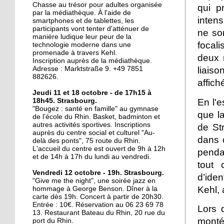
La ligne D sur les rails
Chasse au trésor pour adultes organisée
qui p
par la médiathèque. À l'aide de
intens
smartphones et de tablettes, les
participants vont tenter d'atténuer de
ne son
manière ludique leur peur de la
20 octobre 2017
focali
technologie moderne dans une
Le Port-du-Rhin, paradis
promenade à travers Kehl.
deux r
perdu du graffiti
Inscription auprès de la médiathèque.
liais
Adresse : Marktstraße 9. +49 7851
strasbourgeois ?
882626.
affich
19 octobre 2017
Jeudi 11 et 18 octobre - de 17h15 à
En l'
18h45. Strasbourg.
Mixité en construction
"Bougez : santé en famille" au gymnase
que l
de l’école du Rhin. Basket, badminton et
autres activités sportives. Inscriptions
de St
auprès du centre social et culturel "Au-
dans 
19 octobre 2017
delà des ponts", 75 route du Rhin.
L'accueil du centre est ouvert de 9h à 12h
Y a-t-il un interprète
penda
et de 14h à 17h du lundi au vendredi.
dans la salle?
tout 
Vendredi 12 octobre - 19h. Strasbourg.
d’iden
"Give me the night", une soirée jazz en
17 octobre 2017
Kehl, 
hommage à George Benson. Dîner à la
carte dès 19h. Concert à partir de 20h30.
Accès cyclables : le Port-
Entrée : 10€. Réservation au 06 23 69 78
Lors 
du-Rhin mouline encore
13. Restaurant Bateau du Rhin, 20 rue du
monté
port du Rhin.