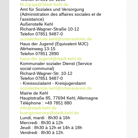
pied
M.Zgraja@Stadt-Kehl.de
Amt für Soziales und Versorgung
(Administration des affaires sociales et de
24 septembre 2014
l'assistance)
Pédagogie ouverte à la
Außenstelle Kehl
crèche sans frontières
Richard-Wagner-Straße 10-12
Telefon 07851 9487-0
sozialedienste.kehl@ortenaukreis.de
Haus der Jugend (Equivalent MJC)
24 septembre 2014
Altrheinweg 13-15
Une vie de chantier à
Telefon 07851 2890
l'école du Rhin
haus-der-jugend@stadt-kehl.de
Kommunaler sozialer Dienst (Service
social communal)
Richard-Wagner-Str. 10-12
24 septembre 2014
Telefon 07851 9487-0
Rénovation du Port du
- Kreissozialamt - Kreisjugendamt
Rhin : un quartier à
sozialedienste.kehl@ortenaukreis.de
Mairie de Kehl
double visage
Hauptstraße 85, 77694 Kehl, Allemagne
Téléphone : +49 7851 880
23 septembre 2014
info@stadt-kehl.de
buergerservice@stadt-kehl.de
Une nouvelle horloge
Lundi, mardi : 8h30 à 16h
pour la cathédrale
Mercredi : 8h30 à 12h
Jeudi : 8h30 à 12h et 14h à 18h
Vendredi : 8h30 à 12h.
20 septembre 2014