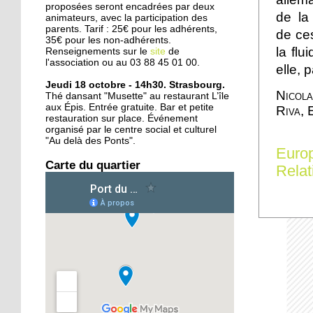
d'Amsterdam
proposées seront encadrées par deux
de la
animateurs, avec la participation des
parents. Tarif : 25€ pour les adhérents,
de ces
35€ pour les non-adhérents.
25 septembre 2015
la flu
Renseignements sur le
site
de
Deux rives, treize ponts
l'association ou au 03 88 45 01 00.
elle, 
en six siècles
Jeudi 18 octobre - 14h30. Strasbourg.
Nicol
Thé dansant "Musette" au restaurant L’île
aux Épis. Entrée gratuite. Bar et petite
Riva, 
24 septembre 2015
restauration sur place. Événement
L'Ososphère : de retour à
organisé par le centre social et culturel
la Coop dès l'an prochain
"Au delà des Ponts".
Euro
?
Carte du quartier
Relat
24 septembre 2015
Le centre équestre des
Deux Rives remonte en
selle
22 septembre 2015
Oüday, 16 ans, réfugié
syrien, concentré sur son
futur