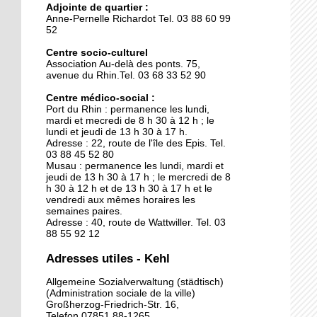
Adjointe de quartier :
La clinique des belles
Anne-Pernelle Richardot Tel. 03 88 60 99
mécaniques
52
Centre socio-culturel
Association Au-delà des ponts. 75,
15 septembre 2015
avenue du Rhin.Tel. 03 68 33 52 90
L'Allemagne intensifie les
contrôles entre Kehl et
Centre médico-social :
Port du Rhin : permanence les lundi,
Strasbourg
mardi et mecredi de 8 h 30 à 12 h ; le
lundi et jeudi de 13 h 30 à 17 h.
29 septembre 2014
Adresse : 22, route de l'île des Epis. Tel.
03 88 45 52 80
Une piscine pour sept
Musau : permanence les lundi, mardi et
jeudi de 13 h 30 à 17 h ; le mercredi de 8
h 30 à 12 h et de 13 h 30 à 17 h et le
vendredi aux mêmes horaires les
26 septembre 2014
semaines paires.
Adresse : 40, route de Wattwiller. Tel. 03
Kehl ouvre ses bras aux
88 55 92 12
chômeurs français
Adresses utiles - Kehl
26 septembre 2014
Allgemeine Sozialverwaltung (städtisch)
(Administration sociale de la ville)
Le nouveau chapiteau de
Großherzog-Friedrich-Str. 16,
Graine de cirque est sur
Telefon 07851 88-1265