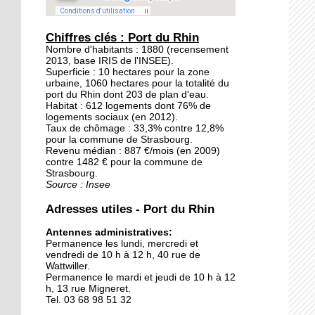
20 septembre 2015
Les jardins éphémères
Chiffres clés : Port du Rhin
des Deux-Rives: un
Nombre d'habitants : 1880 (recensement
2013, base IRIS de l'INSEE).
patrimoine inexploré et
Superficie : 10 hectares pour la zone
méconnu
urbaine, 1060 hectares pour la totalité du
port du Rhin dont 203 de plan d'eau.
19 septembre 2015
Habitat : 612 logements dont 76% de
logements sociaux (en 2012).
Avant, un poste de
Taux de chômage : 33,3% contre 12,8%
douane à Kehl
pour la commune de Strasbourg.
Revenu médian : 887 €/mois (en 2009)
contre 1482 € pour la commune de
18 septembre 2015
Strasbourg.
Source : Insee
Notre sélection pour le
week-end des deux côtés
Adresses utiles - Port du Rhin
du Rhin
Antennes administratives:
Permanence les lundi, mercredi et
18 septembre 2015
vendredi de 10 h à 12 h, 40 rue de
Les Kehlois se mobilisent
Wattwiller.
pour aider les réfugiés
Permanence le mardi et jeudi de 10 h à 12
h, 13 rue Migneret.
Tel. 03 68 98 51 32
17 septembre 2015