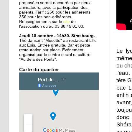
proposées seront encadrées par deux
d'Amsterdam
animateurs, avec la participation des
parents. Tarif : 25€ pour les adhérents,
35€ pour les non-adhérents.
25 septembre 2015
Renseignements sur le
site
de
Deux rives, treize ponts
l'association ou au 03 88 45 01 00.
en six siècles
Jeudi 18 octobre - 14h30. Strasbourg.
Thé dansant "Musette" au restaurant L’île
aux Épis. Entrée gratuite. Bar et petite
24 septembre 2015
Le ly
restauration sur place. Événement
L'Ososphère : de retour à
organisé par le centre social et culturel
mêmes
"Au delà des Ponts".
la Coop dès l'an prochain
ou cha
?
Carte du quartier
l’eau,
24 septembre 2015
tête G
Le centre équestre des
bac L
Deux Rives remonte en
enfin 
selle
avant,
toujou
22 septembre 2015
Oüday, 16 ans, réfugié
donc 
syrien, concentré sur son
Shéraz
futur
ce qui