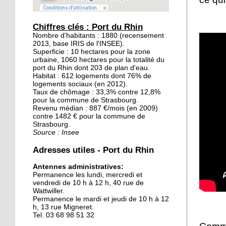
20 septembre 2015
Les jardins éphémères
Chiffres clés : Port du Rhin
des Deux-Rives: un
Nombre d'habitants : 1880 (recensement
2013, base IRIS de l'INSEE).
patrimoine inexploré et
Superficie : 10 hectares pour la zone
méconnu
urbaine, 1060 hectares pour la totalité du
port du Rhin dont 203 de plan d'eau.
Habitat : 612 logements dont 76% de
19 septembre 2015
logements sociaux (en 2012).
Avant, un poste de
Taux de chômage : 33,3% contre 12,8%
douane à Kehl
pour la commune de Strasbourg.
Revenu médian : 887 €/mois (en 2009)
contre 1482 € pour la commune de
Strasbourg.
18 septembre 2015
Source : Insee
Notre sélection pour le
week-end des deux côtés
Adresses utiles - Port du Rhin
du Rhin
Antennes administratives:
Permanence les lundi, mercredi et
18 septembre 2015
vendredi de 10 h à 12 h, 40 rue de
Les Kehlois se mobilisent
Wattwiller.
pour aider les réfugiés
Permanence le mardi et jeudi de 10 h à 12
h, 13 rue Migneret.
Tel. 03 68 98 51 32
17 septembre 2015