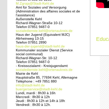
pied
M.Zgraja@Stadt-Kehl.de
Amt für Soziales und Versorgung
(Administration des affaires sociales et de
24 septembre 2014
l'assistance)
Pédagogie ouverte à la
Außenstelle Kehl
crèche sans frontières
Richard-Wagner-Straße 10-12
Telefon 07851 9487-0
sozialedienste.kehl@ortenaukreis.de
Haus der Jugend (Equivalent MJC)
24 septembre 2014
Educ
Altrheinweg 13-15
Une vie de chantier à
Telefon 07851 2890
l'école du Rhin
haus-der-jugend@stadt-kehl.de
Kommunaler sozialer Dienst (Service
social communal)
Richard-Wagner-Str. 10-12
24 septembre 2014
Telefon 07851 9487-0
Rénovation du Port du
- Kreissozialamt - Kreisjugendamt
Rhin : un quartier à
sozialedienste.kehl@ortenaukreis.de
Mairie de Kehl
double visage
Hauptstraße 85, 77694 Kehl, Allemagne
Téléphone : +49 7851 880
23 septembre 2014
info@stadt-kehl.de
buergerservice@stadt-kehl.de
Une nouvelle horloge
Lundi, mardi : 8h30 à 16h
pour la cathédrale
Mercredi : 8h30 à 12h
Jeudi : 8h30 à 12h et 14h à 18h
Vendredi : 8h30 à 12h.
20 septembre 2014