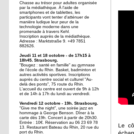
La ligne D sur les rails
Chasse au trésor pour adultes organisée
par la médiathèque. À l'aide de
smartphones et de tablettes, les
participants vont tenter d'atténuer de
manière ludique leur peur de la
20 octobre 2017
technologie moderne dans une
Le Port-du-Rhin, paradis
promenade à travers Kehl.
perdu du graffiti
Inscription auprès de la médiathèque.
Adresse : Marktstraße 9. +49 7851
strasbourgeois ?
882626.
19 octobre 2017
Jeudi 11 et 18 octobre - de 17h15 à
18h45. Strasbourg.
Mixité en construction
"Bougez : santé en famille" au gymnase
de l’école du Rhin. Basket, badminton et
autres activités sportives. Inscriptions
auprès du centre social et culturel "Au-
19 octobre 2017
delà des ponts", 75 route du Rhin.
L'accueil du centre est ouvert de 9h à 12h
Y a-t-il un interprète
et de 14h à 17h du lundi au vendredi.
dans la salle?
Vendredi 12 octobre - 19h. Strasbourg.
"Give me the night", une soirée jazz en
17 octobre 2017
hommage à George Benson. Dîner à la
carte dès 19h. Concert à partir de 20h30.
Accès cyclables : le Port-
Entrée : 10€. Réservation au 06 23 69 78
Le cô
du-Rhin mouline encore
13. Restaurant Bateau du Rhin, 20 rue du
échapp
port du Rhin.