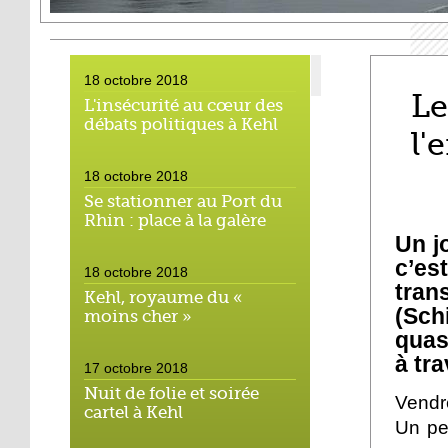
18 octobre 2018
Le
L'insécurité au cœur des
débats politiques à Kehl
l'
18 octobre 2018
Se stationner au Port du
Rhin : place à la galère
Un j
c’es
18 octobre 2018
tran
Kehl, royaume du «
(Sch
moins cher »
quas
à tr
17 octobre 2018
Nuit de folie et soirée
Vendr
cartel à Kehl
Un pet