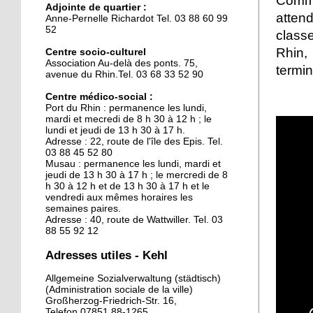
Comm
Adjointe de quartier :
La clinique des belles
atten
Anne-Pernelle Richardot Tel. 03 88 60 99
mécaniques
52
classe
Rhin,
Centre socio-culturel
Association Au-delà des ponts. 75,
15 septembre 2015
termin
avenue du Rhin.Tel. 03 68 33 52 90
L'Allemagne intensifie les
contrôles entre Kehl et
Centre médico-social :
Port du Rhin : permanence les lundi,
Strasbourg
mardi et mecredi de 8 h 30 à 12 h ; le
lundi et jeudi de 13 h 30 à 17 h.
29 septembre 2014
Adresse : 22, route de l'île des Epis. Tel.
03 88 45 52 80
Une piscine pour sept
Musau : permanence les lundi, mardi et
jeudi de 13 h 30 à 17 h ; le mercredi de 8
h 30 à 12 h et de 13 h 30 à 17 h et le
vendredi aux mêmes horaires les
26 septembre 2014
semaines paires.
Adresse : 40, route de Wattwiller. Tel. 03
Kehl ouvre ses bras aux
88 55 92 12
chômeurs français
Adresses utiles - Kehl
26 septembre 2014
Allgemeine Sozialverwaltung (städtisch)
(Administration sociale de la ville)
Le nouveau chapiteau de
Großherzog-Friedrich-Str. 16,
Graine de cirque est sur
Telefon 07851 88-1265