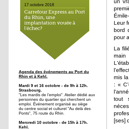
un vr
17 octobre 2018
premi
Carrefour Express au Port
Émile
du Rhin, une
Leur f
implantation vouée à
l'échec?
bord 
pour a
17 octobre 2018
Le bateau-école met le
La fil
cap sur l'emploi
main 
L'éta
16 octobre 2018
l’effe
Agenda des événements au Port du
Le Port du Rhin, terre de
mis l
Rhin et à Kehl.
graff
: « C
Mardi 9 et 16 octobre - de 9h à 12h.
Strasbourg.
l’anné
"Les mardis de l’emploi". Atelier dédié aux
12 octobre 2018
tout 
personnes du quartier qui cherchent un
Du lien social au petit-
emploi. Événement organisé au siège
néce
déjeuner
du centre social et culturel "Au delà des
profe
Ponts", 75 route du Rhin.
[ses] 
Mercredi 10 octobre - de 15h à 17h.
11 octobre 2018
Kehl.