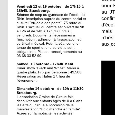
pour 
16 octobre 2017
Vendredi 12 et 19 octobre - de 17h15 à
18h45. Strasbourg.
au JT
La lecture au coin de la
Séance de step au gymnase de l'école du
rue
confir
Rhin. Inscription auprès du centre social et
culturel "Au-delà des ponts", 75 route du
d’éco
Rhin. L'accueil du centre est ouvert de 9h
mais 
16 octobre 2017
à 12h et de 14h à 17h du lundi au
vendredi. Documents nécessaires à
Au Port-du-Rhin, une
n’hési
l'inscription : adhésion à l'association et
micro crèche complète
aux c
certificat médical. Pour la séance, une
l'offre de garde
tenue de sport et une serviette sont
obligatoires. Plus de renseignements au
03 68 33 52 90.
16 octobre 2017
Le Cyclotour s'élance
Samedi 13 octobre - 17h30. Kehl.
Diner show "Black and White". Menu à
sous le soleil
quatre plats. Prix par personne : 49,50€.
Réservation au Hafen 17, lieu de
l'événement.
14 octobre 2017
Deux-Rives : "Eviter de
Dimanche 14 octobre - de 10h à 11h30.
Strasbourg.
faire des contresens"
L'association Graine de Cirque fait
découvrir aux enfants âgés de 0 à 6 ans
les arts du cirque à l'occasion de la
12 octobre 2017
manifestation "Un dimanche en famille".
Du Port du Rhin au port
Axées sur la motricité, les activités