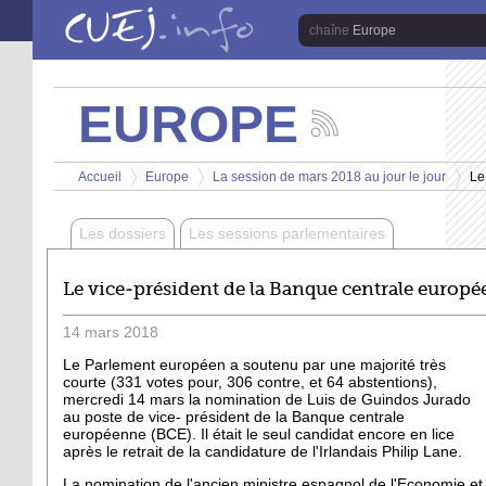
Aller au contenu principal
Europe
EUROPE
Suivez
les
Vous êtes ici
actualités
Accueil
Europe
La session de mars 2018 au jour le jour
Le
de
>
>
>
la
chaîne
Les dossiers
Les sessions parlementaires
Europe
Le vice-président de la Banque centrale europé
14
mars
2018
Le Parlement européen a soutenu par une majorité très
courte (331 votes pour, 306 contre, et 64 abstentions),
mercredi 14 mars la nomination de Luis de Guindos Jurado
au poste de vice- président de la Banque centrale
européenne (BCE). Il était le seul candidat encore en lice
après le retrait de la candidature de l'Irlandais Philip Lane.
La nomination de l'ancien ministre espagnol de l'Economie et