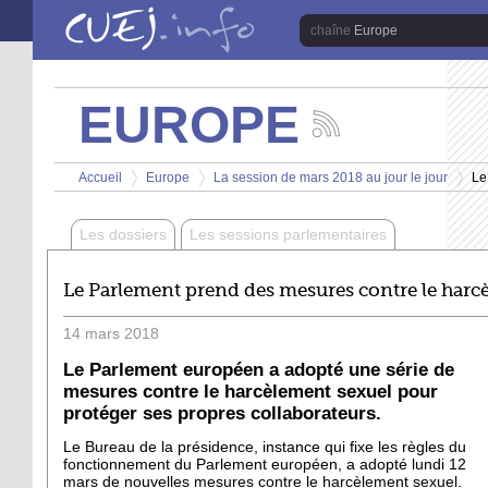
Aller au contenu principal
Europe
EUROPE
Suivez
les
Vous êtes ici
actualités
Accueil
Europe
La session de mars 2018 au jour le jour
Le
de
>
>
>
la
chaîne
Les dossiers
Les sessions parlementaires
Europe
Le Parlement prend des mesures contre le harc
14
mars
2018
Le Parlement européen a adopté une série de
mesures contre le harcèlement sexuel pour
protéger ses propres collaborateurs.
Le Bureau de la présidence, instance qui fixe les règles du
fonctionnement du Parlement européen, a adopté lundi 12
mars de nouvelles mesures contre le harcèlement sexuel.