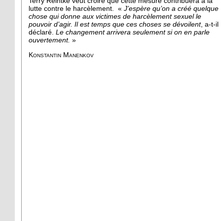
Terry Reintke veut croire que cette mesure contribuera à la
lutte contre le harcèlement. «
J’espère qu’on a créé quelque
chose qui donne aux victimes de harcèlement sexuel le
pouvoir d’agir. Il est temps que ces choses se dévoilent
, a-t-il
déclaré.
Le changement arrivera seulement si on en parle
ouvertement.
»
Konstantin Manenkov