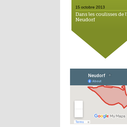
15 octobre 2013
Dans les coulisses de l
Neudorf
15 octobre 2013
Place du marché : les
vieux vélos roulent
toujours
14 octobre 2013
Métalleux : satanés
clichés
14 octobre 2013
Tapis rouge sous ciel 
14 octobre 2013
Football : l'AS Neudorf