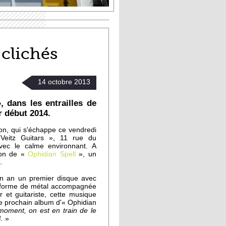
 clichés
14
octobre
2013
 dans les entrailles de
 début 2014.
on, qui s'échappe ce vendredi
Veitz Guitars », 11 rue du
vec le calme environnant. A
tion de «
Ophidian Spell
», un
.
 un an un premier disque avec
e forme de métal accompagnée
 et guitariste, cette musique
e prochain album d'« Ophidian
moment, on est en train de le
.
»