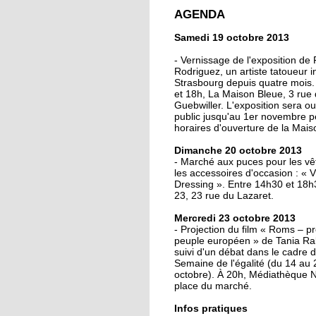
crée la surprise en C
AGENDA
de France
Samedi 19 octobre 2013
13 octobre 2013
- Vernissage de l'exposition de
Christian Wahl obtient
Rodriguez, un artiste tatoueur in
Strasbourg depuis quatre mois.
baguette d'or 2013
et 18h, La Maison Bleue, 3 rue
Guebwiller. L'exposition sera o
public jusqu'au 1er novembre p
11 octobre 2013
horaires d'ouverture de la Mais
Un nouveau président
Dimanche 20 octobre 2013
la tête de la grande
- Marché aux puces pour les vê
mosquée
les accessoires d'occasion : « 
Dressing ». Entre 14h30 et 18
23, 23 rue du Lazaret.
11 octobre 2013
500 roses offertes aux
Mercredi 23 octobre 2013
Neudorfois
- Projection du film « Roms – p
peuple européen » de Tania 
suivi d'un débat dans le cadre d
Semaine de l'égalité (du 14 au 
11 octobre 2013
octobre). À 20h, Médiathèque 
Les cycles éphémères
place du marché.
d'un brasseur
authentique
Infos pratiques