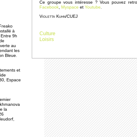
Ce groupe vous intéresse ? Vous pouvez retro
oupe
Facebook
,
Myspace
et
Youtube
.
Violetta Kuhn/CUEJ
 Freako
 la
stallé à
Culture
 Entre 9h
Loisirs
 de
uverte au
endant les
on Bleue.
 à
tements et
Vide
h30, Espace
remier
Rakhmanova
e la
26
Neudorf,