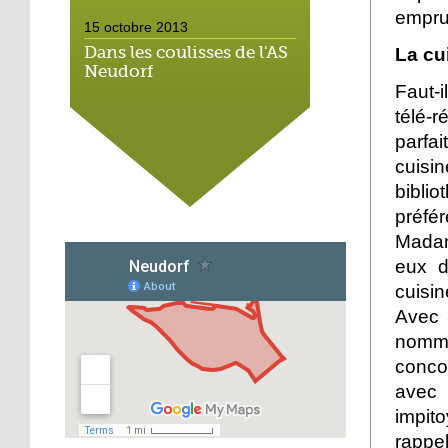
empru
15 octobre 2013
Dans les coulisses de l'AS
La cu
Neudorf
Faut-
télé-
15 octobre 2013
parfa
Place du marché : les
cuisi
vieux vélos roulent
toujours
bibli
préfér
14 octobre 2013
Madan
Métalleux : satanés
eux d
clichés
cuisi
Avec 
14 octobre 2013
nom
Tapis rouge sous ciel gris
conco
avec 
impito
14 octobre 2013
rappe
Football : l'AS Neudorf