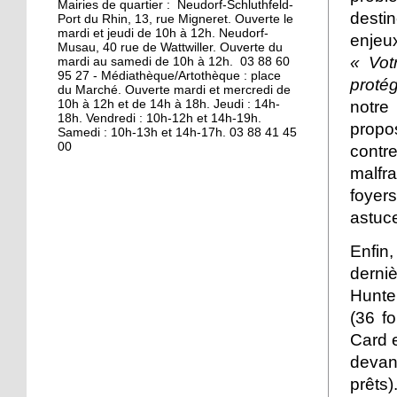
Mairies de quartier : Neudorf-Schluthfeld-
destin
Port du Rhin, 13, rue Migneret. Ouverte le
11 octobre 2013
mardi et jeudi de 10h à 12h. Neudorf-
enjeux
Musau, 40 rue de Wattwiller. Ouverte du
S'éclairer pour l'hiver à
« Vot
mardi au samedi de 10h à 12h. 03 88 60
Vélostation
95 27 - Médiathèque/Artothèque : place
proté
du Marché. Ouverte mardi et mercredi de
notre
10h à 12h et de 14h à 18h. Jeudi : 14h-
10 octobre 2013
18h. Vendredi : 10h-12h et 14h-19h.
propo
Samedi : 10h-13h et 14h-17h. 03 88 41 45
Les étudiants en
00
contr
résidence
malfr
foyer
8 octobre 2013
astuce
Les à-côtés de la plaque
Enfin,
derni
7 octobre 2013
Hunte
La maison de l'Aran en
(36 f
cours de destruction
Card e
deva
19 octobre 2012
prêts)
L'emploi sur le quai d'en