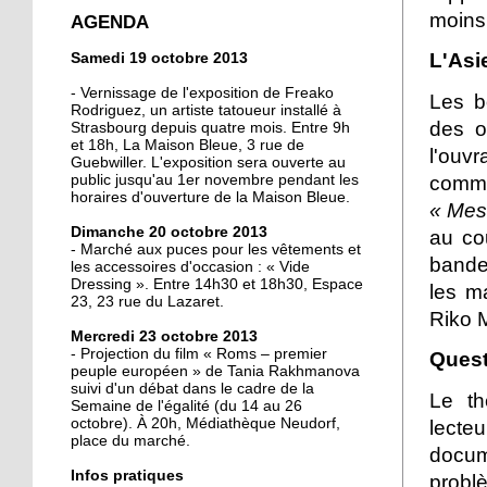
crée la surprise en Coupe
moins 
AGENDA
de France
L'Asie
Samedi 19 octobre 2013
13 octobre 2013
- Vernissage de l'exposition de Freako
Les b
Christian Wahl obtient la
Rodriguez, un artiste tatoueur installé à
des o
Strasbourg depuis quatre mois. Entre 9h
baguette d'or 2013
et 18h, La Maison Bleue, 3 rue de
l'ouv
Guebwiller. L'exposition sera ouverte au
comme
public jusqu'au 1er novembre pendant les
11 octobre 2013
horaires d'ouverture de la Maison Bleue.
« Mes
Un nouveau président à
Dimanche 20 octobre 2013
au co
la tête de la grande
- Marché aux puces pour les vêtements et
mosquée
bande
les accessoires d'occasion : « Vide
Dressing ». Entre 14h30 et 18h30, Espace
les m
23, 23 rue du Lazaret.
11 octobre 2013
Riko 
500 roses offertes aux
Mercredi 23 octobre 2013
Neudorfois
- Projection du film « Roms – premier
Quest
peuple européen » de Tania Rakhmanova
suivi d'un débat dans le cadre de la
Le th
Semaine de l'égalité (du 14 au 26
11 octobre 2013
octobre). À 20h, Médiathèque Neudorf,
lect
Les cycles éphémères
place du marché.
docum
d'un brasseur
authentique
Infos pratiques
problè