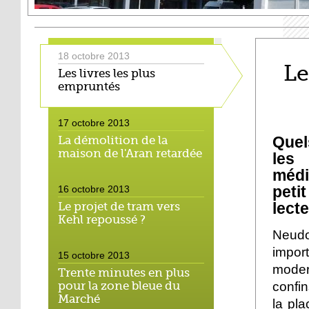
18 octobre 2013
Le
Les livres les plus
empruntés
17 octobre 2013
Quel
La démolition de la
maison de l'Aran retardée
les
médi
peti
16 octobre 2013
lecte
Le projet de tram vers
Kehl repoussé ?
Neud
impor
15 octobre 2013
moder
Trente minutes en plus
confin
pour la zone bleue du
Marché
la pl