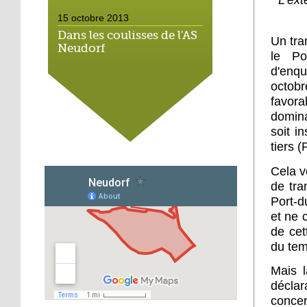
L'ext
15 octobre 2013
Dans les coulisses de l'AS
Un tra
Neudorf
le Po
d'enq
15 octobre 2013
octob
favora
Place du marché : les
vieux vélos roulent
domina
toujours
soit i
tiers 
14 octobre 2013
Cela v
Métalleux : satanés
de tra
clichés
Port-d
et ne 
14 octobre 2013
de cet
Tapis rouge sous ciel gris
du tem
Mais 
déclar
14 octobre 2013
concer
Football : l'AS Neudorf