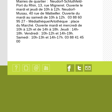
Mairies de quartier : Neudorf-Schluthfeld-
Port du Rhin, 13, rue Migneret. Ouverte le
11 octobre 2013
mardi et jeudi de 10h à 12h. Neudorf-
Musau, 40 rue de Wattwiller. Ouverte du
S'éclairer pour l'hiver à
mardi au samedi de 10h à 12h. 03 88 60
Vélostation
95 27 - Médiathèque/Artothèque : place
du Marché. Ouverte mardi et mercredi de
10h à 12h et de 14h à 18h. Jeudi : 14h-
10 octobre 2013
18h. Vendredi : 10h-12h et 14h-19h.
Samedi : 10h-13h et 14h-17h. 03 88 41 45
Les étudiants en
00
résidence
8 octobre 2013
Les à-côtés de la plaque
Qui
Plan
Contact
Identification
Nous
Nous
Nous
sommes-
du
suivre
suivre
contacter
nous
7 octobre 2013
site
sur
sur
par
?
Facebook
Twitter
email
La maison de l'Aran en
cours de destruction
19 octobre 2012
L'emploi sur le quai d'en