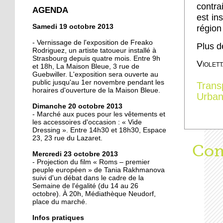
contra
crée la surprise en Coupe
AGENDA
de France
est in
Samedi 19 octobre 2013
région
13 octobre 2013
- Vernissage de l'exposition de Freako
Plus d
Christian Wahl obtient la
Rodriguez, un artiste tatoueur installé à
Strasbourg depuis quatre mois. Entre 9h
baguette d'or 2013
Violet
et 18h, La Maison Bleue, 3 rue de
Guebwiller. L'exposition sera ouverte au
public jusqu'au 1er novembre pendant les
Trans
11 octobre 2013
horaires d'ouverture de la Maison Bleue.
Urba
Un nouveau président à
Dimanche 20 octobre 2013
la tête de la grande
- Marché aux puces pour les vêtements et
mosquée
les accessoires d'occasion : « Vide
Dressing ». Entre 14h30 et 18h30, Espace
23, 23 rue du Lazaret.
11 octobre 2013
Aff
Com
500 roses offertes aux
Mercredi 23 octobre 2013
Neudorfois
- Projection du film « Roms – premier
peuple européen » de Tania Rakhmanova
suivi d'un débat dans le cadre de la
Semaine de l'égalité (du 14 au 26
11 octobre 2013
octobre). À 20h, Médiathèque Neudorf,
Les cycles éphémères
place du marché.
d'un brasseur
authentique
Infos pratiques