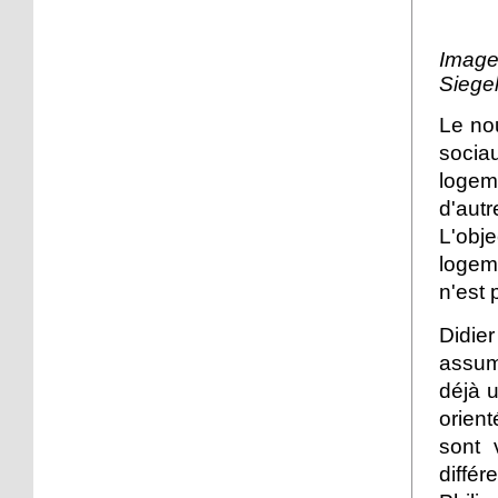
15 octobre 2012
Quatre caravanes sur la
Image
place de l'hippodrome au
Siegel
Port du Rhin
Le no
15 octobre 2012
soci
Des jeunes Neudorfois
logem
prennent la caméra
d'autr
L'obje
14 octobre 2012
logeme
L'AS Neudorf éliminée de
la coupe de France de
n'est 
football
Didie
13 octobre 2012
assume
Championnat régional
déjà u
des clubs de pétanque :
orien
Scheer 1 reste en tête
sont 
diffé
13 octobre 2012