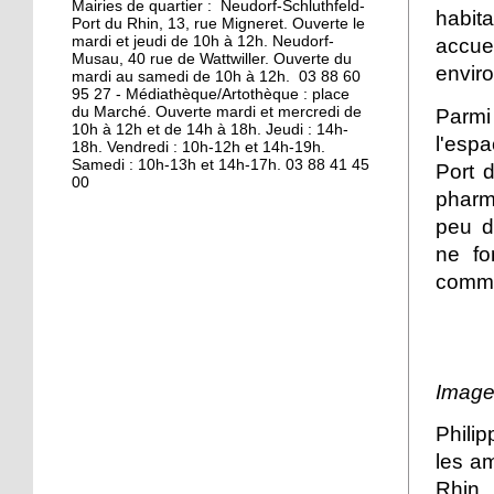
Mairies de quartier : Neudorf-Schluthfeld-
habit
Port du Rhin, 13, rue Migneret. Ouverte le
11 octobre 2013
mardi et jeudi de 10h à 12h. Neudorf-
accuei
S'éclairer pour l'hiver à
Musau, 40 rue de Wattwiller. Ouverte du
envir
mardi au samedi de 10h à 12h. 03 88 60
Vélostation
95 27 - Médiathèque/Artothèque : place
du Marché. Ouverte mardi et mercredi de
Parmi 
10h à 12h et de 14h à 18h. Jeudi : 14h-
10 octobre 2013
l'esp
18h. Vendredi : 10h-12h et 14h-19h.
Les étudiants en
Samedi : 10h-13h et 14h-17h. 03 88 41 45
Port 
00
résidence
pharm
peu d
8 octobre 2013
ne fo
Les à-côtés de la plaque
comme
7 octobre 2013
La maison de l'Aran en
Image
cours de destruction
Philip
19 octobre 2012
les am
L'emploi sur le quai d'en
Rhin 