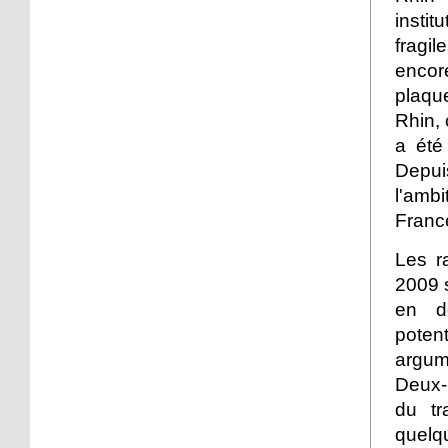
face
instit
fragi
19 octobre 2012
encor
Le point sur le
plaque
réaménagement de la
Rhin, 
place du Marché
a été
19 octobre 2012
Depui
Place de l'Hippodrome:
l'amb
un chemin piétons pour
Franc
contourner le chantier
Les r
17 octobre 2012
2009 s
Strasbourg est un
en d
personnage de roman
poten
argume
15 octobre 2012
Deux-
En quête des souvenirs
du tr
perdus
quelq