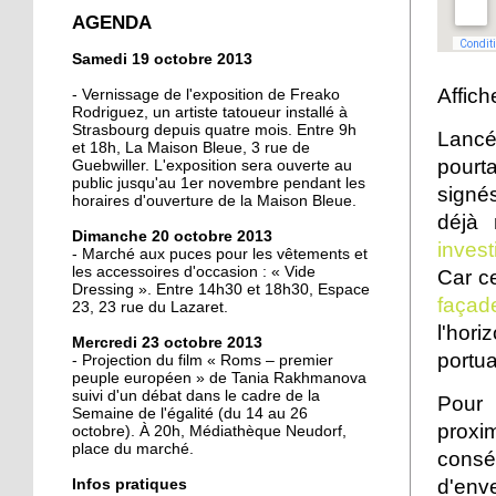
crée la surprise en Coupe
AGENDA
de France
Samedi 19 octobre 2013
13 octobre 2013
Affich
- Vernissage de l'exposition de Freako
Christian Wahl obtient la
Rodriguez, un artiste tatoueur installé à
Strasbourg depuis quatre mois. Entre 9h
baguette d'or 2013
Lancé
et 18h, La Maison Bleue, 3 rue de
pourt
Guebwiller. L'exposition sera ouverte au
public jusqu'au 1er novembre pendant les
11 octobre 2013
signés
horaires d'ouverture de la Maison Bleue.
Un nouveau président à
déjà 
Dimanche 20 octobre 2013
la tête de la grande
invest
- Marché aux puces pour les vêtements et
mosquée
les accessoires d'occasion : « Vide
Car ce
Dressing ». Entre 14h30 et 18h30, Espace
façad
11 octobre 2013
23, 23 rue du Lazaret.
l'hor
500 roses offertes aux
Mercredi 23 octobre 2013
Neudorfois
portua
- Projection du film « Roms – premier
peuple européen » de Tania Rakhmanova
suivi d'un débat dans le cadre de la
Pour 
11 octobre 2013
Semaine de l'égalité (du 14 au 26
proxi
octobre). À 20h, Médiathèque Neudorf,
Les cycles éphémères
place du marché.
cons
d'un brasseur
authentique
d'env
Infos pratiques