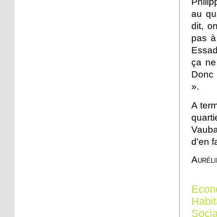
Philip
Deuxième journée du
Championnat régional
au qua
des clubs de pétanque
dit, o
pas à
12 octobre 2012
Essadi
Françoise Buffet prend
discrètement son
ça ne 
quartier
Donc i
».
12 octobre 2012
Neudorf se met au
A ter
parfum
quarti
Vauban
12 octobre 2012
d'en f
Rue de Kembs: les
Auréli
travaux commenceront
le 22 octobre
Econ
11 octobre 2012
Habit
Un nouveau centre social
et culturel
Socia