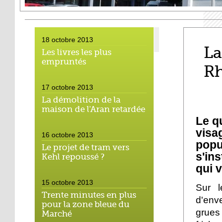
18 octobre 2013
La
Les livres les plus
empruntés
R
17 octobre 2013
La démolition de la
maison de l'Aran retardée
Le q
vis
16 octobre 2013
pop
Le projet de tram vers
s'in
Kehl repoussé ?
qui 
15 octobre 2013
Sur l
Trente minutes en plus
d'env
pour la zone bleue du
grues 
Marché