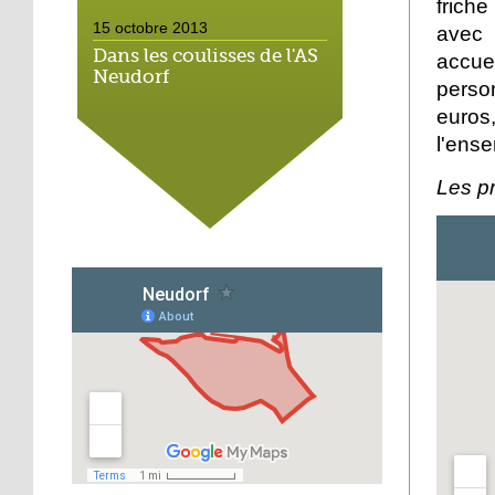
friche
15 octobre 2013
avec 
Dans les coulisses de l'AS
accue
Neudorf
perso
euro
15 octobre 2013
l'ense
Place du marché : les
vieux vélos roulent
Les pr
toujours
14 octobre 2013
Métalleux : satanés
clichés
14 octobre 2013
Tapis rouge sous ciel gris
14 octobre 2013
Football : l'AS Neudorf