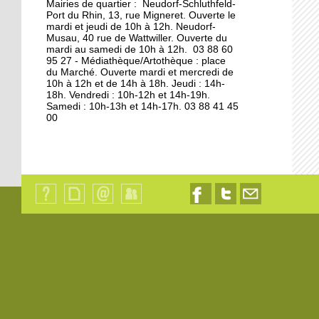
Mairies de quartier : Neudorf-Schluthfeld-
Port du Rhin, 13, rue Migneret. Ouverte le
11 octobre 2013
mardi et jeudi de 10h à 12h. Neudorf-
S'éclairer pour l'hiver à
Musau, 40 rue de Wattwiller. Ouverte du
mardi au samedi de 10h à 12h. 03 88 60
Vélostation
95 27 - Médiathèque/Artothèque : place
du Marché. Ouverte mardi et mercredi de
10h à 12h et de 14h à 18h. Jeudi : 14h-
10 octobre 2013
18h. Vendredi : 10h-12h et 14h-19h.
Les étudiants en
Samedi : 10h-13h et 14h-17h. 03 88 41 45
00
résidence
8 octobre 2013
Les à-côtés de la plaque
Qui
Plan
Contact
Identification
Nous
Nous
Nous
sommes-
du
suivre
suivre
contacter
7 octobre 2013
nous
site
sur
sur
par
?
Facebook
Twitter
email
La maison de l'Aran en
cours de destruction
19 octobre 2012
L'emploi sur le quai d'en