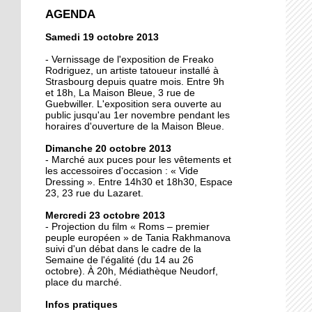
crée la surprise en Coupe
AGENDA
de France
Samedi 19 octobre 2013
13 octobre 2013
- Vernissage de l'exposition de Freako
Christian Wahl obtient la
Rodriguez, un artiste tatoueur installé à
Strasbourg depuis quatre mois. Entre 9h
baguette d'or 2013
et 18h, La Maison Bleue, 3 rue de
Guebwiller. L'exposition sera ouverte au
public jusqu'au 1er novembre pendant les
11 octobre 2013
horaires d'ouverture de la Maison Bleue.
Un nouveau président à
Dimanche 20 octobre 2013
la tête de la grande
- Marché aux puces pour les vêtements et
mosquée
les accessoires d'occasion : « Vide
Dressing ». Entre 14h30 et 18h30, Espace
11 octobre 2013
23, 23 rue du Lazaret.
500 roses offertes aux
Mercredi 23 octobre 2013
Neudorfois
- Projection du film « Roms – premier
peuple européen » de Tania Rakhmanova
suivi d'un débat dans le cadre de la
11 octobre 2013
Semaine de l'égalité (du 14 au 26
octobre). À 20h, Médiathèque Neudorf,
Les cycles éphémères
place du marché.
d'un brasseur
authentique
Infos pratiques