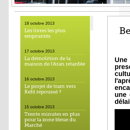
18 octobre 2013
Be
Les livres les plus
empruntés
17 octobre 2013
La démolition de la
Une 
maison de l'Aran retardée
pres
cult
16 octobre 2013
l'ap
Le projet de tram vers
enca
Kehl repoussé ?
une 
déla
15 octobre 2013
Trente minutes en plus
pour la zone bleue du
Marché