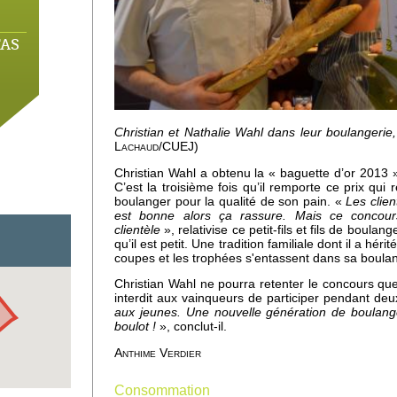
'AS
Christian et Nathalie Wahl dans leur boulangerie,
Lachaud/CUEJ)
Christian Wahl a obtenu la « baguette d’or 2013 
C’est la troisième fois qu’il remporte ce prix q
boulanger pour la qualité de son pain. «
Les clie
est bonne alors ça rassure. Mais ce concour
clientèle
», relativise ce petit-fils et fils de boulan
qu’il est petit. Une tradition familiale dont il a hér
coupes et les trophées s'entassent dans sa boulan
Christian Wahl ne pourra retenter le concours qu
interdit aux vainqueurs de participer pendant de
gris
aux jeunes. Une nouvelle génération de boulanger
boulot !
», conclut-il.
Anthime Verdier
Consommation