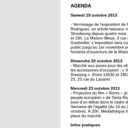
crée la surprise en C
AGENDA
de France
Samedi 19 octobre 2013
13 octobre 2013
- Vernissage de l'exposition de
Christian Wahl obtient
Rodriguez, un artiste tatoueur in
Strasbourg depuis quatre mois.
baguette d'or 2013
et 18h, La Maison Bleue, 3 rue
Guebwiller. L'exposition sera o
public jusqu'au 1er novembre p
11 octobre 2013
horaires d'ouverture de la Mais
Un nouveau président
Dimanche 20 octobre 2013
la tête de la grande
- Marché aux puces pour les vê
mosquée
les accessoires d'occasion : « 
Dressing ». Entre 14h30 et 18
23, 23 rue du Lazaret.
11 octobre 2013
500 roses offertes aux
Mercredi 23 octobre 2013
Neudorfois
- Projection du film « Roms – p
peuple européen » de Tania 
suivi d'un débat dans le cadre d
Semaine de l'égalité (du 14 au 
11 octobre 2013
octobre). À 20h, Médiathèque 
Les cycles éphémères
place du marché.
d'un brasseur
authentique
Infos pratiques