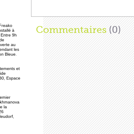
oupe
 Freako
Afficher
Commentaires
(0)
 la
stallé à
 Entre 9h
 de
uverte au
endant les
on Bleue.
 à
tements et
Vide
h30, Espace
remier
Rakhmanova
e la
26
Neudorf,