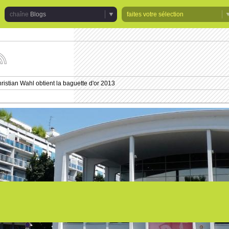
Blogs
faites votre sélection
uivez
s
tualités
ristian Wahl obtient la baguette d'or 2013
e
haîne
logs