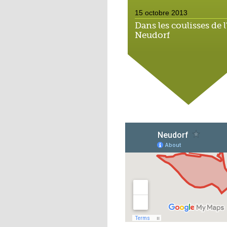
15 octobre 2013
Dans les coulisses de l
Neudorf
15 octobre 2013
Place du marché : les
vieux vélos roulent
toujours
14 octobre 2013
Métalleux : satanés
clichés
14 octobre 2013
Tapis rouge sous ciel 
14 octobre 2013
Football : l'AS Neudorf