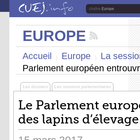
Aller au contenu principal
Europe
EUROPE
Suivez
les
Vous êtes ici
actualités
Accueil
Europe
La sessio
de
la
>
>
chaîne
Parlement européen entrouvre
Europe
Les dossiers
Les sessions parlementaires
Le Parlement europ
des lapins d’élevage