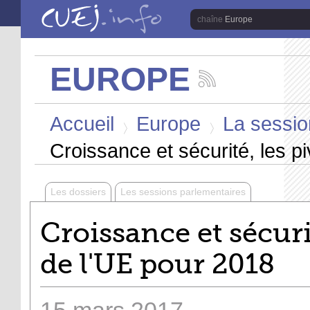
Aller au contenu principal
Europe
EUROPE
Suivez
les
Vous êtes ici
actualités
Accueil
Europe
La sessio
de
la
>
>
chaîne
Croissance et sécurité, les p
Europe
Les dossiers
Les sessions parlementaires
Croissance et sécuri
de l'UE pour 2018