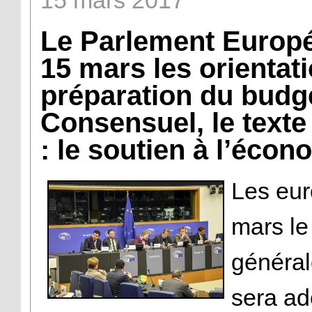
15
mars
2017
Le Parlement Europé
15 mars les orientat
préparation du budge
Consensuel, le texte
: le soutien à l’écono
Les eur
mars le 
général
sera ad