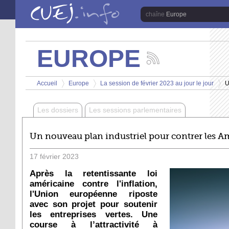
Aller au contenu principal
Europe
EUROPE
Suivez
les
Vous êtes ici
actualités
Accueil
Europe
La session de février 2023 au jour le jour
U
de
>
>
>
la
chaîne
Les dossiers
Les sessions parlementaires
Europe
Un nouveau plan industriel pour contrer les A
17
février
2023
Après la retentissante loi
américaine contre l'inflation,
l'Union européenne riposte
avec son projet pour soutenir
les entreprises vertes. Une
course à l’attractivité à