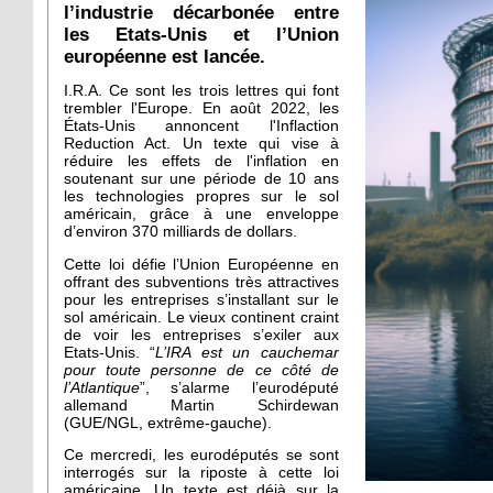
l’industrie décarbonée entre
les Etats-Unis et l’Union
européenne est lancée.
I.R.A. Ce sont les trois lettres qui font
trembler l'Europe. En août 2022, les
États-Unis annoncent l'Inflaction
Reduction Act. Un texte qui vise à
réduire les effets de l'inflation en
soutenant sur une période de 10 ans
les technologies propres sur le sol
américain, grâce à une enveloppe
d’environ 370 milliards de dollars.
Cette loi défie l’Union Européenne en
offrant des subventions très attractives
pour les entreprises s’installant sur le
sol américain. Le vieux continent craint
de voir les entreprises s’exiler aux
Etats-Unis. “
L’IRA est un cauchemar
pour toute personne de ce côté de
l’Atlantique
”, s’alarme l’eurodéputé
allemand Martin Schirdewan
(GUE/NGL, extrême-gauche).
Ce mercredi, les eurodéputés se sont
interrogés sur la riposte à cette loi
américaine. Un texte est déjà sur la