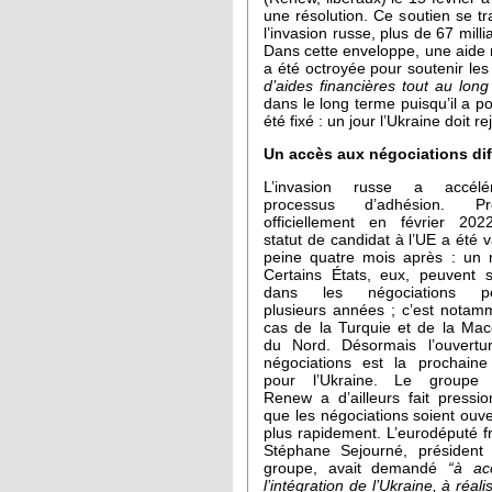
une résolution. Ce soutien se tr
l’invasion russe, plus de 67 mill
Dans cette enveloppe, une aide m
a été octroyée pour soutenir les 
d’aides financières tout au lon
dans le long terme puisqu’il a p
été fixé : un jour l’Ukraine doit 
Un accès aux négociations dif
L’invasion russe a accél
processus d’adhésion. Pr
officiellement en février 202
statut de candidat à l’UE a été v
peine quatre mois après : un 
Certains États, eux, peuvent 
dans les négociations pe
plusieurs années ; c’est notam
cas de la Turquie et de la Ma
du Nord. Désormais l’ouvertu
négociations est la prochaine
pour l’Ukraine. Le groupe l
Renew a d’ailleurs fait pressi
que les négociations soient ouve
plus rapidement. L’eurodéputé f
Stéphane Sejourné, président
groupe, avait demandé
“à ac
l’intégration de l’Ukraine, à réal