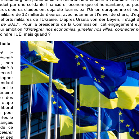
aduit par une solidarité financière, économique et humanitaire, au pe
iards d'euros d'aides ont déjà été fournis par l'Union européenne et le
ilitaire de 12 milliards d’euros, avec notamment l’envoi de chars, d’é
efforts militaires de l’Ukraine. D’après Ursula von der Leyen, il s’agit
g de 2023”
. Pour la présidente de la Commission, cet engagement eu
our ambition
“d’intégrer nos économies, jumeler nos villes, connecter 
rejoindre l’UE, mais quand ?
ficile
éré le
ésenté
2, son
alidé à
record.
stagner
ndant
ment le
cédoine
re des
 étape
ibéral
on pour
rtes le
rançais
 de ce
célérer
iser des