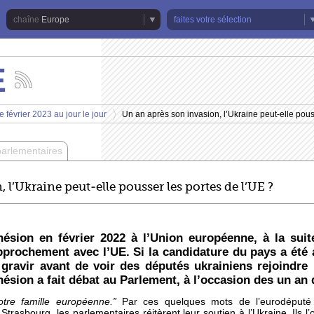
Europe
faites votre sélection
E
Suivez
les
actualités
 février 2023 au jour le jour
Un an après son invasion, l’Ukraine peut-elle pous
de
>
la
chaîne
parlementaires
Europe
 l’Ukraine peut-elle pousser les portes de l’UE ?
sion en février 2022 à l’Union européenne, à la suite
pprochement avec l’UE. Si la candidature du pays a été
gravir avant de voir des députés ukrainiens rejoindre 
hésion a fait débat au Parlement, à l’occasion des un an 
tre famille européenne.”
Par ces quelques mots de l’eurodéputé 
 Strasbourg, les parlementaires réitèrent leur soutien à l’Ukraine. Ils 