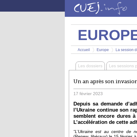
Aller au contenu principal
EUROP
Vous êtes ici
Accueil
Europe
La session de
>
>
Les dossiers
Les sessions 
Un an après son invasion,
17
février
2023
Depuis sa demande d’adhé
l’Ukraine continue son ra
semblent encore dures à 
L’accélération de cette ad
“L’Ukraine est au centre de no
(Renew, libéraux) le 15 février à