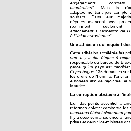
engagements concret
coopération”.
Mais la résol
adoptée ne tient pas compte 
souhaits. Dans leur majorit
députés avancent avec prude
réaffirment seuleme
attachement à l’adhésion de l’
à l’Union européenne”
.
Une adhésion qui requiert des
Cette adhésion accélérée fait po
vrai. Il y a des étapes à respe
responsable du bureau de Bruxel
parce qu’un pays est candidat q
Copenhague.”
35 domaines sur le
les droits de l'homme, l’enviro
européen afin de rejoindre “le m
Maurice.
La corruption obstacle à l’int
L’un des points essentiel à amé
réformes doivent combattre les 
conditions étaient clairement posé
Il y a deux semaines encore, une
prises et deux vice-ministres ont 