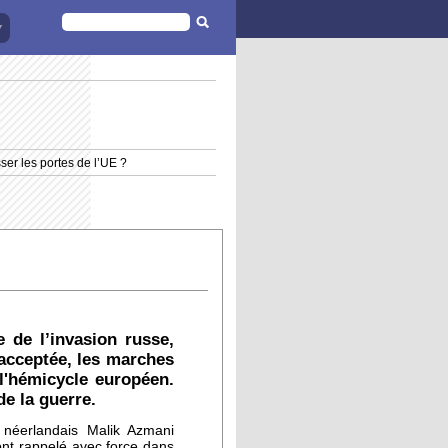
FORMULAIRE
DE
RECHERCHE
ser les portes de l’UE ?
 de l’invasion russe,
 acceptée, les marches
l'hémicycle européen.
de la guerre.
néerlandais Malik Azmani
l’ont rappelé avec force dans