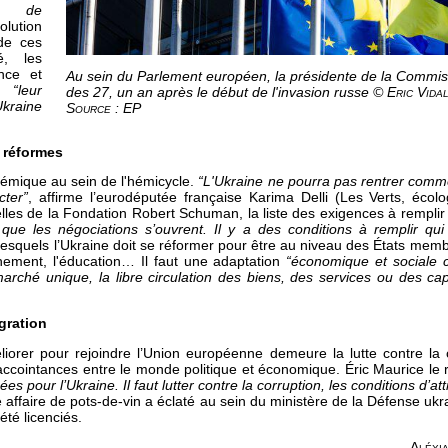
s de
ution
de ces
é, les
nce et
Au sein du Parlement européen, la présidente de la Commissi
nt
“leur
des 27, un an après le début de l'invasion russe ©
Eric Vida
Ukraine
Source : EP
 réformes
lémique au sein de l'hémicycle.
“L'Ukraine ne pourra pas rentrer comme
cter”
, affirme l’eurodéputée française Karima Delli (Les Verts, écolo
les de la Fondation Robert Schuman, la liste des exigences à remplir
ue les négociations s’ouvrent. Il y a des conditions à remplir qui 
squels l’Ukraine doit se réformer pour être au niveau des États membres
nnement, l'éducation… Il faut une adaptation
“économique et sociale 
arché unique, la libre circulation des biens, des services ou des cap
égration
liorer pour rejoindre l’Union européenne demeure la lutte contre la 
accointances entre le monde politique et économique. Éric Maurice le 
es pour l’Ukraine. Il faut lutter contre la corruption, les conditions d’at
 affaire de pots-de-vin a éclaté au sein du ministère de la Défense uk
été licenciés.
Aléxia Lambl