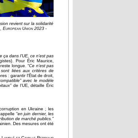
on revient sur la solidarité
l, European Union 2023 -
 ça dans l’UE, ce n’est pas
gistes). Pour Éric Maurice,
 reste longue.
“Ce n’est pas
sont liées aux critères de
 : garantir l'État de droit,
compatible” avec le modèle
itaux”
de l’UE, détaille Éric
corruption en Ukraine ; les
rappelle
“en juin dernier, les
tribution de marché publics.”
rainien. Des mesures ont été
é et Camille Perriaud