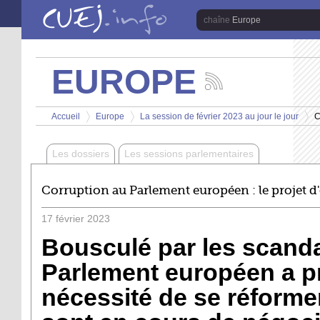
Aller au contenu principal
Europe
EUROPE
Suivez
les
Vous êtes ici
actualités
Accueil
Europe
La session de février 2023 au jour le jour
C
de
>
>
>
la
chaîne
Les dossiers
Les sessions parlementaires
Europe
Corruption au Parlement européen : le projet d
17
février
2023
Bousculé par les scanda
Parlement européen a pr
nécessité de se réforme