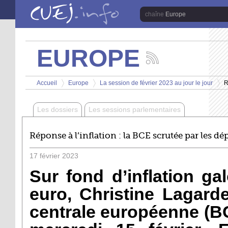
Aller au contenu principal
Europe
EUROPE
Suivez
les
Vous êtes ici
actualités
Accueil
Europe
La session de février 2023 au jour le jour
R
de
>
>
>
la
chaîne
Les dossiers
Les sessions parlementaires
Europe
Réponse à l’inflation : la BCE scrutée par les d
17
février
2023
Sur fond d’inflation ga
euro, Christine Lagard
centrale européenne (B