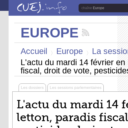
Aller au contenu principal
Europe
EUROPE
Suivez
les
Vous êtes ici
actualités
Accueil
Europe
La session
de
la
>
>
chaîne
L'actu du mardi 14 février en 
Europe
fiscal, droit de vote, pesticid
Les dossiers
Les sessions parlementaires
L'actu du mardi 14 f
letton, paradis fiscal