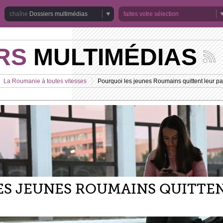
Dossiers multimédias
faites votre sélection
RS
MULTIMÉDIAS
Suivez
les
actuali
La Roumanie à toutes vitesses
Pourquoi les jeunes Roumains quittent leur p
de
>
la
chaîne
Dossie
multim
ES JEUNES ROUMAINS QUITTE