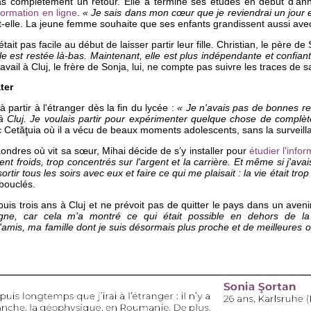
as complètement un retour. Elle a terminé ses études en début d’an
formation en ligne
.
« Je sais dans mon cœur que je reviendrai un jour
-t-elle. La jeune femme souhaite que ses enfants grandissent aussi ave
tait pas facile au début de laisser partir leur fille. Christian, le père de
 est restée là-bas. Maintenant, elle est plus indépendante et confiante
ravail à Cluj, le frère de Sonja, lui, ne compte pas suivre les traces de 
ter
 partir à l'étranger dès la fin du lycée :
« Je n'avais pas de bonnes re
à Cluj. Je voulais partir pour expérimenter quelque chose de complèt
c Cetăţuia où il a vécu de beaux moments adolescents, sans la surveill
ndres où vit sa sœur, Mihai décide de s’y installer pour
étudier l'info
nt froids, trop concentrés sur l'argent et la carrière. Et même si j'ava
rtir tous les soirs avec eux et faire ce qui me plaisait : la vie était tro
 bouclés.
epuis trois ans à Cluj et ne prévoit pas de quitter le pays dans un aven
agne, car cela m'a montré ce qui était possible en dehors de la 
'amis, ma famille dont je suis désormais plus proche et de meilleures o