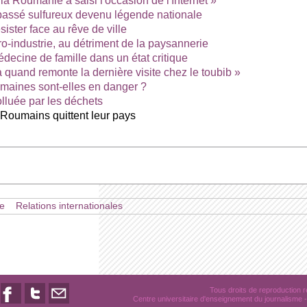
a Roumanie a saisi l'occasion de l'Internet »
 passé sulfureux devenu légende nationale
ister face au rêve de ville
o-industrie, au détriment de la paysannerie
decine de famille dans un état critique
 à quand remonte la dernière visite chez le toubib »
oumaines sont-elles en danger ?
olluée par les déchets
 Roumains quittent leur pays
e
Relations internationales
Tous droits de reproduction
Centre universitaire d'enseignement du journalisme
-