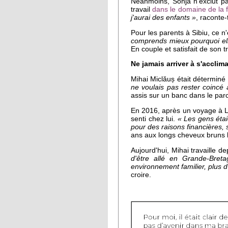
Néanmoins, Sonja n'exclut p
travail
dans le domaine de la 
j'aurai des enfants »
, raconte
Pour les parents à Sibiu, ce n'é
comprends mieux pourquoi elle
En couple et satisfait de son t
Ne jamais arriver à s'acclima
Mihai Miclăuș était déterminé à
ne voulais pas rester coincé 
assis sur un banc dans le par
En 2016, après un voyage à Lo
senti chez lui.
« Les gens étaie
pour des raisons financières, so
ans aux longs cheveux bruns
Aujourd'hui, Mihai travaille d
d'être allé en Grande-Bret
environnement familier, plus d
croire.