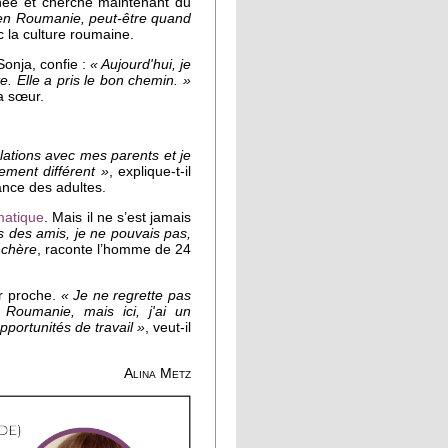
née et cherche maintenant du
 en Roumanie, peut-être quand
c la culture roumaine.
 Sonja, confie :
« Aujourd'hui, je
. Elle a pris le bon chemin. »
sa sœur.
lations avec mes parents et je
ement différent »
, explique-t-il
ance des adultes.
rmatique
. Mais il ne s’est jamais
is des amis, je ne pouvais pas,
p chère
, raconte l’homme de 24
ir proche.
« Je ne regrette pas
Roumanie, mais ici, j'ai un
pportunités de travail »
, veut-il
Alina Metz