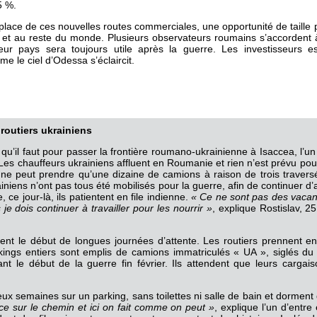
5 %.
 place de ces nouvelles routes commerciales, une opportunité de taille 
 et au reste du monde. Plusieurs observateurs roumains s’accordent
eur pays sera toujours utile après la guerre. Les investisseurs
e le ciel d’Odessa s’éclaircit.
 routiers ukrainiens
 qu’il faut pour passer la frontière roumano-ukrainienne à Isaccea, l’u
Les chauffeurs ukrainiens affluent en Roumanie et rien n’est prévu pour
ne peut prendre qu’une dizaine de camions à raison de trois traversée
niens n’ont pas tous été mobilisés pour la guerre, afin de continuer d
ce jour-là, ils patientent en file indienne.
« Ce ne sont pas des vacan
je dois continuer à travailler pour les nourrir »
, explique Rostislav, 2
nt le début de longues journées d’attente. Les routiers prennent ens
kings entiers sont emplis de camions immatriculés « UA », siglés du
ant le début de la guerre fin février. Ils attendent que leurs cargai
eux semaines sur un parking, sans toilettes ni salle de bain et dorment
ce sur le chemin et ici on fait comme on peut »
, explique l’un d’entre