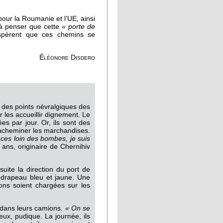
pour la Roumanie et l’UE, ainsi
 à penser que cette
« porte de
 espèrent que ces chemins se
Éléonore Disdero
n des points névralgiques des
 les accueillir dignement. Le
s par jour. Or, ils sont des
’acheminer les marchandises.
ces loin des bombes, je suis
5 ans, originaire de Chernihiv
uite la direction du port de
 drapeau bleu et jaune. Une
sons soient chargées sur les
 dans leurs camions.
« On se
 eux, pudique. La journée, ils