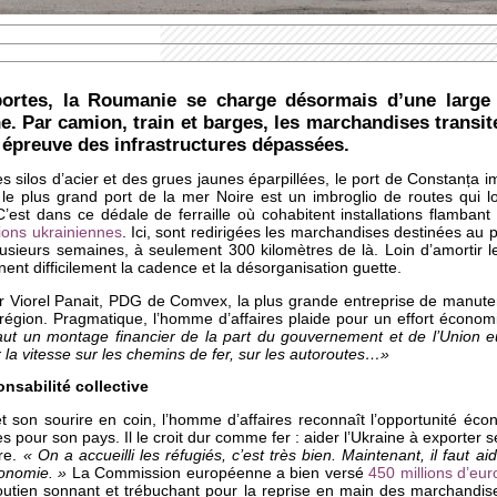
ortes, la Roumanie se charge désormais d’une large 
ne. Par camion, train et barges, les marchandises transit
 épreuve des infrastructures dépassées.
s silos d’acier et des grues jaunes éparpillées, le port de Constanța
le plus grand port de la mer Noire est un imbroglio de routes qui l
’est dans ce dédale de ferraille où cohabitent installations flamban
ions ukrainiennes
. Ici, sont redirigées les marchandises destinées au
sieurs semaines, à seulement 300 kilomètres de là. Loin d’amortir le 
nent difficilement la cadence et la désorganisation guette.
ar Viorel Panait, PDG de Comvex, la plus grande entreprise de manute
région. Pragmatique, l’homme d’affaires plaide pour un effort économ
faut un montage financier de la part du gouvernement et de l’Unio
a vitesse sur les chemins de fer, sur les autoroutes…»
onsabilité collective
et son sourire en coin, l’homme d’affaires reconnaît l’opportunité é
 pour son pays. Il le croit dur comme fer : aider l’Ukraine à exporter
re.
« On a accueilli les réfugiés, c’est très bien. Maintenant, il faut ai
économie. »
La Commission européenne a bien versé
450 millions d’eur
soutien sonnant et trébuchant pour la reprise en main des marchandis