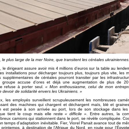
, le plus large de la mer Noire, que transitent les céréales ukrainiennes
f, le dirigeant assure avoir mis 4 millions d’euros sur la table au lende
les installations pour décharger toujours plus, toujours plus vite, les
s supplémentaires de céréales pourront transiter par les infrastruct
 Le groupe accuse d’ores et déjà une augmentation de plus de 2
se refuse à porter seul.
« Mon enthousiasme, celui de mon entrepri
e devoir de solidarité envers les Ukrainiens. »
 les employés surveillent scrupuleusement les nombreuses caméra
essant des machines qui chargent et déchargent maïs, blé et grain
est pesée à son arrivée au port, lors de son stockage dans les 
tique tient le coup mais elle reste
« difficile »
. Entre autres, la co
breux camions qui stationnent dans le port, se révèle compliquée. Coord
 un temps d’adaptation inévitable. Fier, Viorel Panait avance tout de
 printemps, à destination de l’Afrique du Nord, en route pour l’Égypte