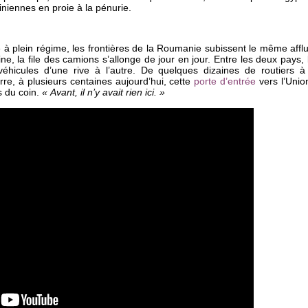
niennes en proie à la pénurie.
e à plein régime, les frontières de la Roumanie subissent le même afflu
ine, la file des camions s’allonge de jour en jour. Entre les deux pays
éhicules d’une rive à l’autre. De quelques dizaines de routiers à v
re, à plusieurs centaines aujourd’hui, cette
porte d’entrée
vers l’Uni
s du coin.
« Avant, il n’y avait rien ici. »