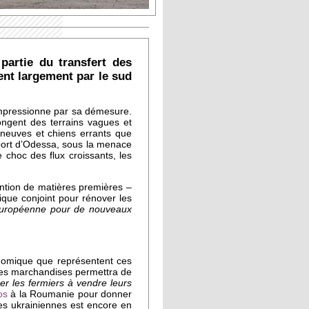
partie du transfert des
ent largement par le sud
 impressionne par sa démesure.
ongent des terrains vagues et
t neuves et chiens errants que
 port d’Odessa, sous la menace
choc des flux croissants, les
ntion de matières premières –
ique conjoint pour rénover les
n européenne pour de nouveaux
conomique que représentent ces
 ses marchandises permettra de
der les fermiers à vendre leurs
os
à la Roumanie pour donner
es ukrainiennes est encore en