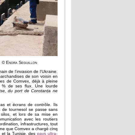
.
© Enora Seguillon
main de l’invasion de l’Ukraine.
 marchandises de son voisin en
ures de Comvex, déjà à pleine
0 % de ses flux. Une lourde
se, du port de Constanța ne
s et écrans de contrôle. Ils
es de tournesol se passe sans
silos, et lors de sa mise en
mmunication avec les routiers
ination, infrastructures, tout
 même que Comvex a chargé cinq
 et la Tunisie, des
pays ultra-