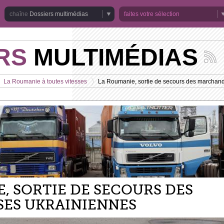
Dossiers multimédias
faites votre sélection
RS
MULTIMÉDIAS
Suivez
les
actuali
La Roumanie à toutes vitesses
La Roumanie, sortie de secours des marchand
de
>
la
chaîne
Dossie
multim
, SORTIE DE SECOURS DES
ES UKRAINIENNES