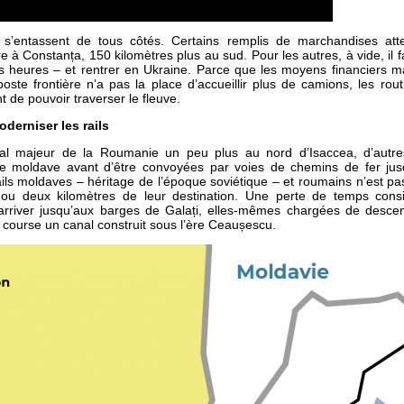
 s’entassent de tous côtés. Certains remplis de marchandises atte
 à Constanța, 150 kilomètres plus au sud. Pour les autres, à vide, il 
ois heures – et rentrer en Ukraine. Parce que les moyens financiers 
oste frontière n’a pas la place d’accueillir plus de camions, les ro
nt de pouvoir traverser le fleuve.
derniser les rails
vial majeur de la Roumanie un peu plus au nord d’Isaccea, d’autr
tière moldave avant d’être convoyées par voies de chemins de fer jusq
ils moldaves – héritage de l’époque soviétique – et roumains n’est pas
ou deux kilomètres de leur destination. Une perte de temps cons
arriver jusqu’aux barges de Galați, elles-mêmes chargées de descen
course un canal construit sous l’ère Ceaușescu.