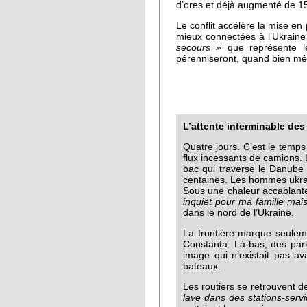
d’ores et déjà augmenté de 1
Le conflit accélère la mise en
mieux connectées à l’Ukraine
secours »
que représente l
pérenniseront, quand bien mêm
L’attente interminable des
Quatre jours. C’est le temps
flux incessants de camions. 
bac qui traverse le Danube 
centaines. Les hommes ukrai
Sous une chaleur accablante, 
inquiet pour ma famille mais 
dans le nord de l’Ukraine.
La frontière marque seuleme
Constanța. Là-bas, des par
image qui n’existait pas av
bateaux.
Les routiers se retrouvent d
lave dans des stations-servi