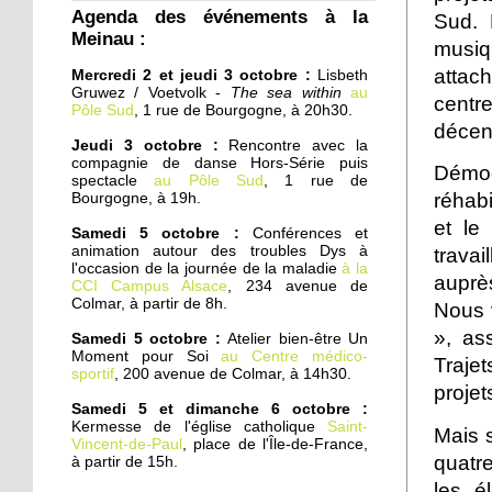
Agenda des événements à la
Cités éducatives : cas
Sud. 
Meinau :
d'écoles
musiq
attac
Mercredi 2 et jeudi 3 octobre :
Lisbeth
Gruwez / Voetvolk -
The sea within
au
1 octobre 2019
centr
Pôle Sud
, 1 rue de Bourgogne, à 20h30.
En pleine zone
décent
industrielle, une école
Jeudi 3 octobre :
Rencontre avec la
franco-russe
compagnie de danse Hors-Série puis
Démoc
spectacle
au Pôle Sud
, 1 rue de
réhabi
Bourgogne, à 19h.
1 octobre 2019
et le
Samedi 5 octobre :
Conférences et
L'AS Corona Boxe
animation autour des troubles Dys à
travai
continue de grandir
l'occasion de la journée de la maladie
à la
auprès
CCI Campus Alsace
, 234 avenue de
Colmar, à partir de 8h.
Nous v
30 septembre 2019
», as
Samedi 5 octobre :
Atelier bien-être Un
Tir sportif : le RCS
Moment pour Soi
au Centre médico-
présente ses nouvelles
Traje
sportif
, 200 avenue de Colmar, à 14h30.
cibles électroniques
projet
Samedi 5 et dimanche 6 octobre :
Kermesse de l'église catholique
Saint-
27 septembre 2019
Mais s
Vincent-de-Paul
, place de l'Île-de-France,
Chicago à la Meinau
quatr
à partir de 15h.
les é