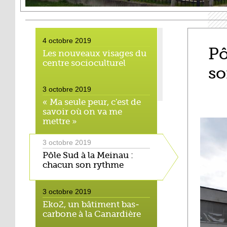
4 octobre 2019
Pô
Les nouveaux visages du
centre socioculturel
so
3 octobre 2019
« Ma seule peur, c'est de
savoir où on va me
mettre »
3 octobre 2019
Pôle Sud à la Meinau :
chacun son rythme
3 octobre 2019
Eko2, un bâtiment bas-
carbone à la Canardière