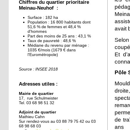
Chiffres du quartier prioritaire
pédago
Meinau-Neuhof :
27 septembre 2019
Meina
Surface : 182 ha
Un nouveau plan pour la
assist
Population : 16 800 habitants dont
Canardière
51,6 % de femmes et 48,4 %
avait 
d'hommes
Part des moins de 25 ans : 43,1 %
Selon
25 septembre 2019
Taux de pauvreté : 48,6 %
Médiane du revenu par ménage :
Le CSC recrute un
coupé 
1035 €/mois (1679 € dans
animateur
Et d’
l'Eurométropole)
conna
25 septembre 2019
Source : INSEE 2018
Pôle 
Municipales 2020 :
l'adjoint de quartier
Mould
Adresses utiles :
Mathieu Cahn candidat
droit
Mairie de quartier
spec
24 septembre 2019
17, rue Schulmeister
Tel. 03 68 98 51 32
remar
Le stade et la labellisation
éducative du quartier sur
permet
Adjoint de quartier
la table du conseil
Mathieu Cahn
de tra
municipal
Sur rendez-vous au 03 88 79 75 42 ou 03
ans 
68 98 68 03