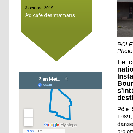
3 octobre 2019
Au café des mamans
2 octobre 2019
Ma nuit au Studio Saglio
POLE-
Photo
Le c
2 octobre 2019
nati
Bouge-les comme Nicki
Inst
Bour
s’int
2 octobre 2019
dest
Mathieu Cahn : « La
diversification des
Pôle 
formes urbaines est
1989,
réussie »
danse.
2 octobre 2019
projet