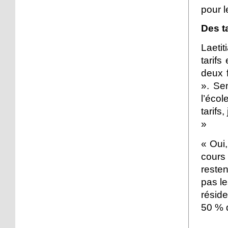
pour l
Des t
Laetit
tarifs
deux 
». Sen
l’écol
tarifs
»
« Oui,
cours
reste
pas le
résid
50 % d