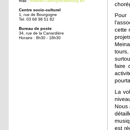
mail :
mathieu.cahn@strasbourg.eu
choré
Centre socio-culturel
Pour 
1, rue de Bourgogne
Tel. 03 68 98 51 82
l’asso
Bureau de poste
cette
34, rue de la Canardière
proje
Horaire : 8h30 - 18h30
Meinau
tours
surtou
faire
activi
pourta
La vo
nivea
Nous a
détai
musiqu
est ré